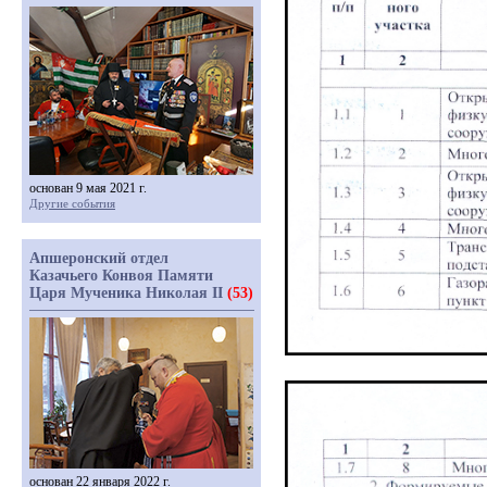
основан 9 мая 2021 г.
Другие события
Апшеронский отдел
Казачьего Конвоя Памяти
Царя Мученика Николая II
(53)
основан 22 января 2022 г.