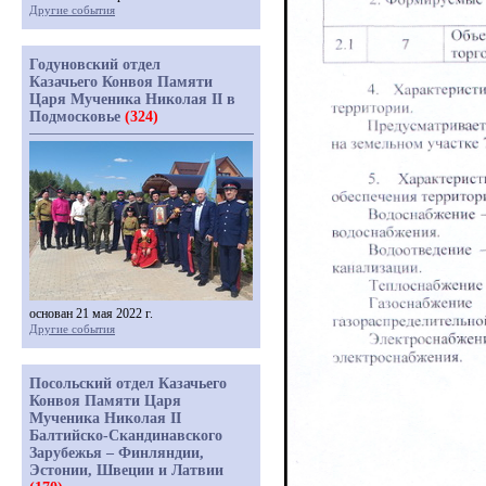
Другие события
Годуновский отдел
Казачьего Конвоя Памяти
Царя Мученика Николая II в
Подмосковье
(324)
основан 21 мая 2022 г.
Другие события
Посольский отдел Казачьего
Конвоя Памяти Царя
Мученика Николая II
Балтийско-Скандинавского
Зарубежья – Финляндии,
Эстонии, Швеции и Латвии