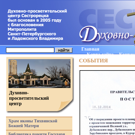
Главная
Карта сайта
Конта
СОБЫТИЯ
Духовно-
просветительский
центр
Храм иконы Тихвинской
Божией Матери
Библиотека памяти Государя