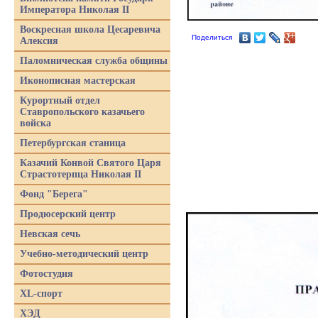
Императора Николая II
Воскресная школа Цесаревича
Поделиться
Алексия
Паломническая служба общины
Иконописная мастерская
Курортный отдел
Ставропольского казачьего
войска
Петербургская станица
Казачий Конвой Святого Царя
Страстотерпца Николая II
Фонд "Берега"
Продюсерский центр
Невская сечь
Учебно-методический центр
Фотостудия
XL-спорт
ХЭД