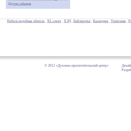
Другие события
Небеси подобная обитель
,
XL-спорт
,
ХЭД
,
Библиотека
,
Календарь
,
Трапезная
,
Р
© 2012 «Духовно-просветительский центр»
Дизай
Разра