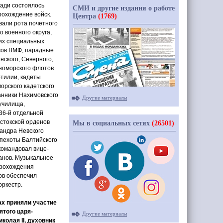
ади состоялось
СМИ и другие издания о работе
рохождение войск.
Центра
(1769)
вали рота почетного
о военного округа,
их специальных
сов ВМФ, парадные
нского, Северного,
номорского флотов
тилии, кадеты
орского кадетского
анники Нахимовского
Другие материалы
училища,
36-й отдельной
стокской орденов
Мы в социальных сетях
(26501)
андра Невского
 пехоты Балтийского
командовал вице-
анов. Музыкальное
рохождения
ов обеспечил
оркестр.
ах приняли участие
ятого царя-
Другие материалы
колая II, духовник