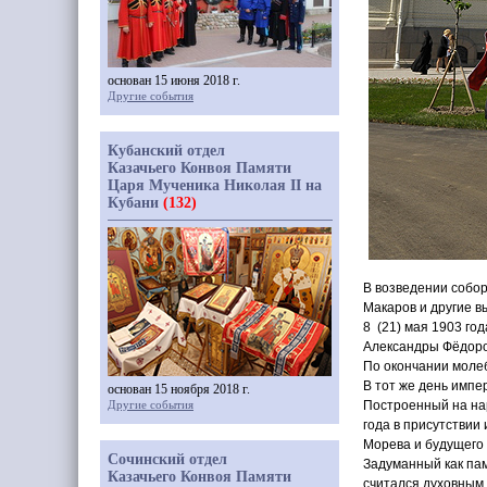
основан 15 июня 2018 г.
Другие события
Кубанский отдел
Казачьего Конвоя Памяти
Царя Мученика Николая II на
Кубани
(132)
В возведении собор
Макаров и другие 
8
(21
) мая 1903 го
Александры Фёдоро
По окончании молеб
В тот же день импе
основан 15 ноября 2018 г.
Другие события
Построенный на на
года в присутстви
Морева и будущего
Сочинский отдел
Задуманный как пам
Казачьего Конвоя Памяти
считался духовным 