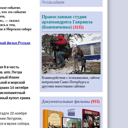
Другие события
ское событие.
 что это событие
ием,
Православная студия
м», — сказал
архимандрита Гавриила
ясь к тем,
(Коневиченко)
(3135)
ая в Морском соборе
ный фильм Русская
 II в честь
в. апп. Петра
едный Иоанн
Взаимодействия с телеканалами, сайтом
митрополии Санкт-Петербурга и
ьной и морской
другими новостными сайтами
днако 14 октября
приснопамятный
авный купол храма
Документальные фильмы
(933)
тадте 20 ноября
нии Литургии,
ся в музее собора.