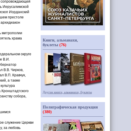
, сопровождающей
ь Иерусалимской
ископ Иорданский
ршем престоле
, архидиакон
ь митрополии
тоятель храма
Книги, альманахи,
буклеты
(76)
едеральном округе
е В.И.
губернатор
 В.В. Чирков,
 В.П. Кравчук,
ий, а также
 культура
а Кронштадтского
Другие книги, альманахи, буклеты
ранству собора,
Полиграфическая продукция
(380)
вшимся
ое служение Церкви
у, за любовь