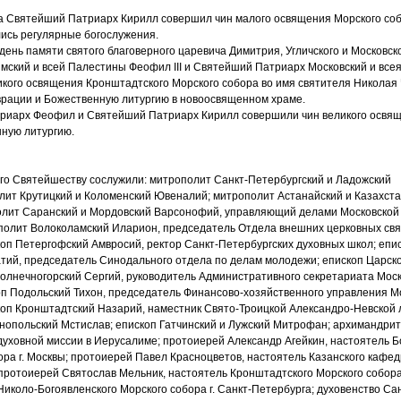
да Святейший Патриарх Кирилл совершил чин малого освящения Морского соб
лись регулярные богослужения.
в день памяти святого благоверного царевича Димитрия, Угличского и Московс
ский и всей Палестины Феофил III и Святейший Патриарх Московский и все
икого освящения Кронштадтского Морского собора во имя святителя Николая
врации и Божественную литургию в новоосвященном храме.
иарх Феофил и Святейший Патриарх Кирилл совершили чин великого освящ
нную литургию.
Его Святейшеству сослужили: митрополит Санкт-Петербургский и Ладожский
лит Крутицкий и Коломенский Ювеналий; митрополит Астанайский и Казахст
олит Саранский и Мордовский Варсонофий, управляющий делами Московской
полит Волоколамский Иларион, председатель Отдела внешних церковных свя
оп Петергофский Амвросий, ректор Санкт-Петербургских духовных школ; епи
атий, председатель Синодального отдела по делам молодежи; епископ Царск
олнечногорский Сергий, руководитель Административного секретариата Мос
п Подольский Тихон, председатель Финансово-хозяйственного управления М
коп Кронштадтский Назарий, наместник Свято-Троицкой Александро-Невской 
нопольский Мстислав; епископ Гатчинский и Лужский Митрофан; архимандри
духовной миссии в Иерусалиме; протоиерей Александр Агейкин, настоятель Б
ра г. Москвы; протоиерей Павел Красноцветов, настоятель Казанского кафедр
протоиерей Святослав Мельник, настоятель Кронштадтского Морского собора
Николо-Богоявленского Морского собора г. Санкт-Петербурга; духовенство Са