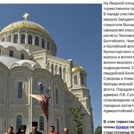
На Якорной площ
торжественное п
В параде участво
караула Западног
слушатели Высш
офицерских клас
расчеты Тихоокеа
Балтийского, Чер
и Каспийской фло
Кронштадтского м
корпуса и воспит
военно-морского 
подразделение 3
гвардейской Бело
Суворова и Алекс
бригады морской
флота. Парадом 
адмирал Л.В. Сух
сопровождение п
парадных расчет
Адмиралтейский 
В этих торжеств
члены
Конвоя
св
страстотерпца Ни