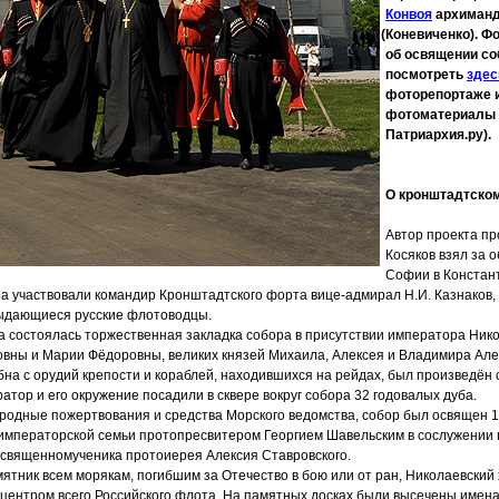
Конвоя
архиманд
(
Коневиченко). Ф
об освящении со
посмотреть
здес
фоторепортаже 
фотоматериалы 
Патриархия.ру).
О кронштадтско
Автор проекта пр
Косяков взял за 
Софии в Констан
а участвовали командир Кронштадтского форта вице-адмирал Н.И. Казнаков,
выдающиеся русские флотоводцы.
да состоялась торжественная закладка собора в присутствии императора Нико
вны и Марии Фёдоровны, великих князей Михаила, Алексея и Владимира Але
на с орудий крепости и кораблей, находившихся на рейдах, был произведён 
ратор и его окружение посадили в сквере вокруг собора 32 годовалых дуба.
родные пожертвования и средства Морского ведомства, собор был освящен 
и императорской семьи протопресвитером Георгием Шавельским в сослужении
 священномученика протоиерея Алексия Ставровского.
ятник всем морякам, погибшим за Отечество в бою или от ран, Николаевский 
центром всего Российского флота. На памятных досках были высечены имена