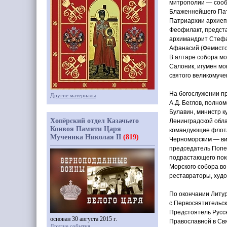
митрополии — сооб
Блаженнейшего Пат
Патриархии архиеп
Феофилакт, предст
архимандрит Стеф
Афанасий
(
Фемисто
В алтаре собора м
Салоник, игумен м
святого великомуче
На богослужении п
Другие материалы
А.Д. Беглов, полно
Булавин, министр к
Хопёрский отдел Казачьего
Ленинградской обл
Конвоя Памяти Царя
командующие флотам
Мученика Николая II
(819)
Черноморским — виц
председатель Попе
подрастающего пок
Морского собора во
реставраторы, худо
По окончании Литу
с Первосвятительск
Предстоятель Русс
основан 30 августа 2015 г.
Православной в Свя
Другие события