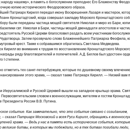
 к народу нашему», в память о богослужении преподнес Его Блаженству Феодо
очную копию исторического Феодоровского образа.
йший Патриарх Кирилл передал икону Воскрешения Лазаря и мастерок, кото
оанн Кронштадтский, когда совершал закладку Морского Кронштадтского собо
бору были переданы частица мощей святителя Николая и миро из Бари, коп
 базилики свт. Николая в Бари, частицы мощей двенадцати апостолов и част
редстоятель Русской Церкви благословил раздать всем участникам богослуже
 Чудотворца. Затем прозвучало слово Блаженнейшего Патриарха Феофила, 
мутровый крест. Также к собравшимся обратилась Светлана Медведева.
х Кирилл во внимание к трудам по восстановлению Кронштадтского Морского
награды ряду благотворителей и попечителей. А.Д. Беглов был удостоен ор
о I степени.
но отметить тех санкт-петербуржцев, которые по душевному своему влечени
нансировании этого храма, — сказал также Патриарх Кирилл. — Низкий вам 
и Иерусалимской и Русской Церквей вышли на западное крыльцо храма. Св
 Первосвятительским словом к военнослужащим, жителям и гостям Кронштадт
е Президента России В.В. Путина.
ское событие. Как замечательно, что это событие связано с созиданием,
, – сказал Патриарх Московский и всея Руси Кирилл, обращаясь к военнос
пеней храма. — Ведь у нас в памяти есть исторические события, которые
о великие битвы, в которых мы побеждали, но в тех битвах погибали люди,