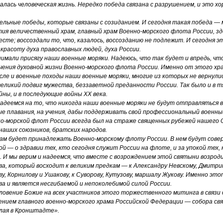
алась человеческая жизнь. Нередко победа связана с разрушением, и это х
льные победы, которые связаны с созиданием. И сегодня такая победа — 
тия величественный храм, главный храм Военно-морского флота России, зд
сте; воссоздали то, что, казалось, воссозданию не подлежит. И сегодня 
 красоту духа православных людей, духа России.
нимали присягу наши военные моряки. Надеюсь, что так будет и впредь, ч
ения духовной жизни Военно-морского флота России. Именно от этого хр
исле и военные походы наши военные моряки, многие из которых не вернул
великий подвиг мужества, беззаветной преданности России. Так было и в 
йны, и в последующие войны XX века.
адеемся на то, что никогда наши военные моряки не будут отправляться в
ые плавания, на учения, дабы поддерживать свой профессиональный военны
о-морской флот России всегда был на страже священных рубежей нашего 
наших союзников, братских народов.
м будет принадлежать Военно-морскому флоту России. В нем будут сове
кой — о здравии тех, кто сегодня служит России на флоте, и за упокой тех,
. И мы верим и надеемся, что вместе с возрождением этой святыни возро
ва, который восходит к великим предкам — к Александру Невскому, Дмитри
, Корнилову и Ушакову, к Суворову, Кутузову, маршалу Жукову. Именно это
ва и является несгибаемой и непоколебимой силой России.
ловение Божие на всех участников этого торжественного митинга в связи
нием главного военно-морского храма Российской Федерации — собора с
лая в Кронштадте».