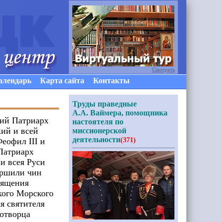
Смотреть
алендарь
Карта сайта
Контакты
Труды праведные
А.А. Ваймера, помощника
ий Патриарх
настоятеля по
ий и всей
миссионерской
деятельности
еофил III и
(371)
Патриарх
и всея Руси
ершили чин
вящения
ого Морского
я святителя
отворца