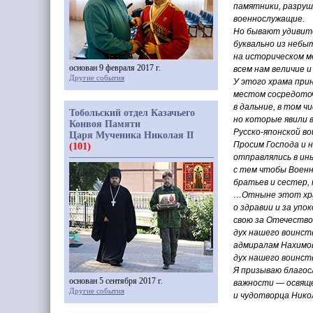
памятники, разруш
военнослужащие.
Но бывают удивите
буквально из небы
на историческом ме
основан 9 февраля 2017 г.
всем нам величие и
Другие события
У этого храма при
местом сосредоточ
в дальние, в том ч
Тобольский отдел Казачьего
но которые явили 
Конвоя Памяти
Русско-японской во
Царя Мученика Николая II
Просим Господа и н
(101)
отправлялись в ин
с тем чтобы Военн
братьев и сестер, 
…Отныне этот хра
о здравии и за упо
свою за Отечество
дух нашего воинст
адмиралам Нахимову
дух нашего воинст
Я призываю благос
основан 5 сентября 2017 г.
важности — освяще
Другие события
и чудотворца Нико