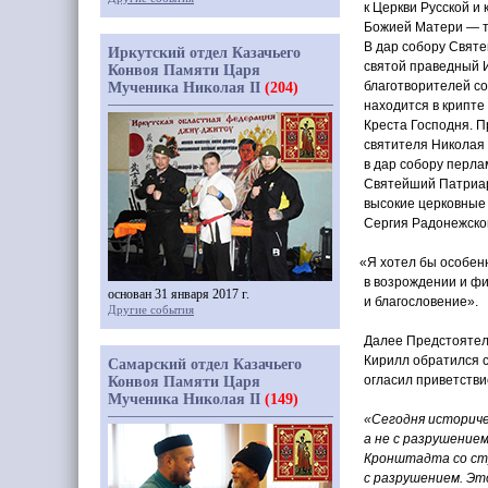
к Церкви Русской и
Божией Матери — т
В дар собору Святе
Иркутский отдел Казачьего
святой праведный И
Конвоя Памяти Царя
благотворителей со
Мученика Николая II
(204)
находится в крипте
Креста Господня. П
святителя Николая
в дар собору перла
Святейший Патриар
высокие церковные 
Сергия Радонежског
«
Я хотел бы особен
в возрождении и фи
основан 31 января 2017 г.
и благословение».
Другие события
Далее Предстоятел
Кирилл обратился с
Самарский отдел Казачьего
огласил приветстви
Конвоя Памяти Царя
Мученика Николая II
(149)
«
Сегодня историче
а не с разрушением
Кронштадта со сту
с разрушением. Эт