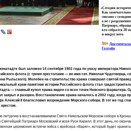
«
Сегодня историче
Как замечательно,
связано с созидан
а не с разрушение
Патриарх, обраща
кто собрался 28 м
и вокруг него.
Документаль
Голгофа
ронштадте был заложен 14 сентября 1902 года по указу императора Николая
сийского флота
(
с тремя престолами — во имя свт. Николая Чудотворца, св
анна Рыльского). Молебен на строительство храма совершил святой прав
икальный храм-памятник истории Российского флота стал градостроител
адта — главный купол храма виден со всех точек Невского фарватера. О
ыл закрыт и разорен. Восстановление храма началось в 2002 году, когда 
х Алексий II благословил возрождение Морского собора. В тот же год гл
 крестом.
 литургию в восстанавливаемом Свято-Никольском Морском соборе в Кронш
 Святейший Патриарх Московский и всея Руси Кирилл. В этот день, по оконча
венная церемония встречи гюйса с крейсера
«
Варяг», который будет хранить