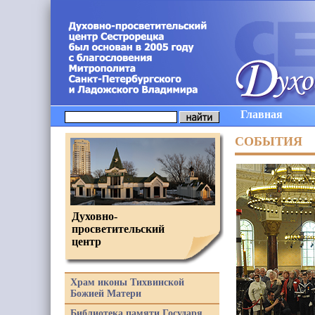
Главная
СОБЫТИЯ
Духовно-
просветительский
центр
Храм иконы Тихвинской
Божией Матери
Библиотека памяти Государя