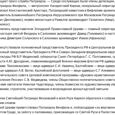
щает пресс-служба Патриарха. — Среди сослужащих были члены делегации
риарха Феофила, — митрополит Назаретский Кириак, генеральный секретар
ископ Константинский Аристарх, Патриарший наместник в Вифлееме архиеп
авитель Блаженнейшего Патриарха Иерусалимского при Московском Патриа
ан
(
Диспиракис), игумен монастыря в Рамалле архимандрит Галактион
(
Авар)
клеос).
олились представители Элладской Православной Церкви — главный секретар
онастыря святой Феодоры в Салониках архимандрит Давид
(
Тзиумакос) и нас
ника Димитрия Солунского в Салониках архимандрит Иаков
(
Афанасиу).
рисутствовали полномочный представитель Президента РФ в Центральном ф
мочный представитель Президента РФ в Северо-Западном федеральном округ
ультуры РФ В.Р. Мединский, губернатор Санкт-Петербурга Г. С. Полтавченко, 
асти А.Ю. Дрозденко, главнокомандующий Военно-морским флотом РФ адмирал
и: Тихоокеанским — вице-адмирал С.И. Авакянц, Балтийским — вице-адмирал
е-адмирал А.В. Витко, Каспийской флотилией — вице-адмирал С.Г Алекминск
чительского совета Целевой комплексной программы
«
Духовно-нравственная
оления России» С.В. Медведева, члены Общественно-попечительского совет
 имя святителя Николая Чудотворца, члены Комиссии по художественному уб
жники, строители, участвовавшие в возрождении кронштадтской святыни.
ргии Святейший Патриарх Московский и всея Руси Кирилл обратился к собра
им словом.
кой Церкви приветствовал Патриарха Феофила и, поблагодарив
«
за жертвенн
том Граде, за заботу о паломниках, приезжающих со Святой Руси в Палестин