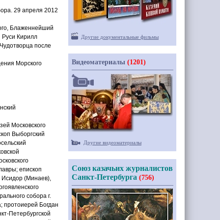
ора. 29 апреля 2012
кого, Блаженнейший
я Руси Кирилл
Другие документальные фильмы
 Чудотворца после
Видеоматериалы
(1201)
ения Морского
анский
зей Московского
скоп Выборгский
осельский
Другие видеоматериалы
ковской
осковского
Союз казачьих журналистов
лавры; епископ
Санкт-Петербурга
(756)
т Исидор
(
Минаев),
огоявленского
ального собора г.
; протоиерей Богдан
нкт-Петербургской