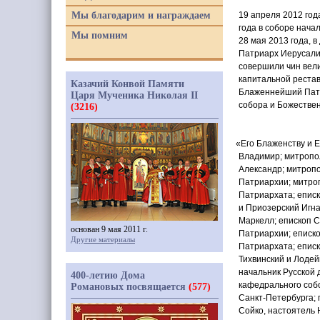
Мы благодарим и награждаем
19 апреля 2012 го
года в соборе нача
Мы помним
28 мая 2013 года, 
Патриарх Иерусалим
совершили чин вел
капитальной реста
Казачий Конвой Памяти
Блаженнейший Патр
Царя Мученика Николая II
собора и Божестве
(3216)
«
Его Блаженству и 
Владимир; митропо
Александр; митроп
Патриархии; митро
Патриархата; еписк
и Приозерский Игн
Маркелл; епископ С
основан 9 мая 2011 г.
Патриархии; еписко
Другие материалы
Патриархата; епис
Тихвинский и Лодей
начальник Русской 
400-летию Дома
кафедрального собо
Романовых посвящается
(577)
Санкт-Петербурга; 
Сойко, настоятель 