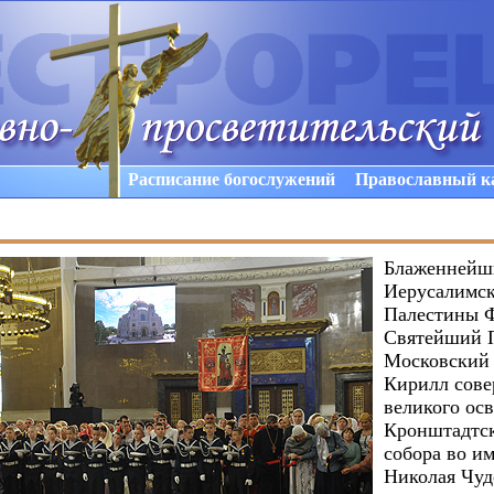
Расписание богослужений
Православный к
Блаженнейш
Иерусалимск
Палестины Ф
Святейший 
Московский 
Кирилл сов
великого ос
Кронштадтск
собора во им
Николая Чуд