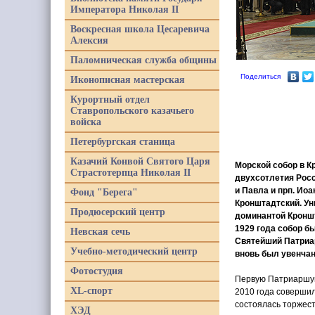
Императора Николая II
Воскресная школа Цесаревича
Алексия
Паломническая служба общины
Поделиться
Иконописная мастерская
Курортный отдел
Ставропольского казачьего
войска
Петербургская станица
Казачий Конвой Святого Царя
Морской собор в К
Страстотерпца Николая II
двухсотлетия Рос
и Павла и прп. Ио
Фонд "Берега"
Кронштадтский. Ун
Продюсерский центр
доминантой Кроншт
1929 года собор б
Невская сечь
Святейший Патриар
Учебно-методический центр
вновь был увенчан
Фотостудия
Первую Патриаршую
XL-спорт
2010 года совершил
состоялась торжест
ХЭД