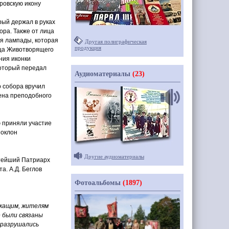
ровскую икону
рый держал в руках
ра. Также от лица
ия лампады, которая
Другая полиграфическая
продукция
ица Животворящего
ния иконки
который передал
Аудиоматериалы
(23)
 собора вручил
дена преподобного
ю приняли участие
поклон
Другие аудиоматериалы
ятейший Патриарх
а. А.Д. Беглов
Фотоальбомы
(1897)
лужащим, жителям
 были связаны
 разрушались