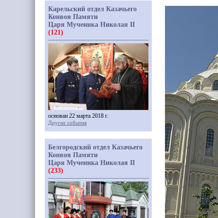
Карельский отдел Казачьего
Конвоя Памяти
Царя Мученика Николая II
(121)
основан 22 марта 2018 г.
Другие события
Белгородский отдел Казачьего
Конвоя Памяти
Царя Мученика Николая II
(233)