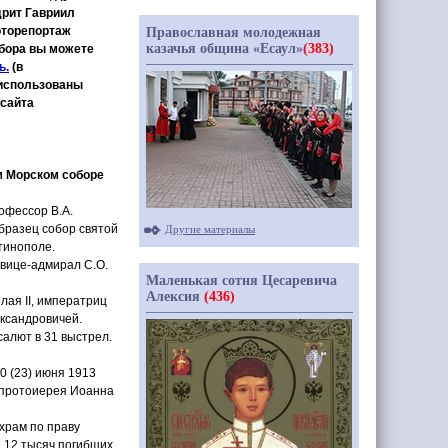
рит Гавриил
оторепортаж
Православная молодежная
казачья община «Есаул»
(383)
бора вы можете
ь.
(
в
использованы
сайта
м Морском соборе
офессор В.А.
образец собор святой
Другие материалы
тинополе.
 вице-адмирал С.О.
Маленькая сотня Цесаревича
Алексия
(436)
лая II, императриц
ксандровичей.
салют в 31 выстрел.
10
(23
) июня 1913
 протоиерея Иоанна
храм по праву
 12 тысяч погибших