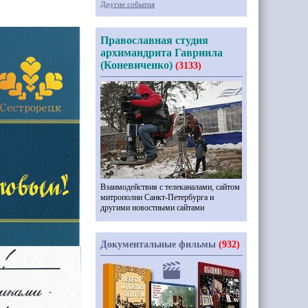
Другие события
Православная студия
архимандрита Гавриила
(Коневиченко)
(3133)
Взаимодействия с телеканалами, сайтом
митрополии Санкт-Петербурга и
другими новостными сайтами
Документальные фильмы
(932)