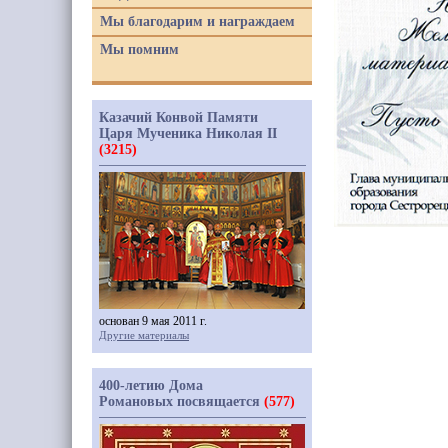
Мы благодарим и награждаем
Мы помним
Казачий Конвой Памяти
Царя Мученика Николая II
(3215)
основан 9 мая 2011 г.
Другие материалы
400-летию Дома
Романовых посвящается
(577)