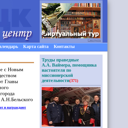
Смотреть
алендарь
Карта сайта
Контакты
Труды праведные
А.А. Ваймера, помощника
е с Новым
настоятеля по
деством
миссионерской
деятельности
т Главы
(371)
ного
 города
 А.Н.Бельского
ют и награждают