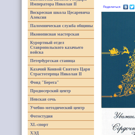
Императора Николая II
Поделиться
Воскресная школа Цесаревича
Алексия
Паломническая служба общины
Иконописная мастерская
Курортный отдел
Ставропольского казачьего
войска
Петербургская станица
Казачий Конвой Святого Царя
Страстотерпца Николая II
Фонд "Берега"
Продюсерский центр
Невская сечь
Учебно-методический центр
Фотостудия
XL-спорт
ХЭД