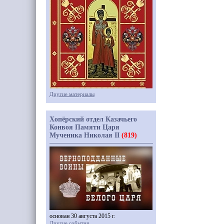
Другие материалы
Хопёрский отдел Казачьего
Конвоя Памяти Царя
Мученика Николая II
(819)
основан 30 августа 2015 г.
Другие события