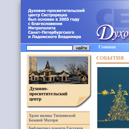
Главная
СОБЫТИЯ
Духовно-
просветительский
центр
Храм иконы Тихвинской
Божией Матери
Библиотека памяти Государя