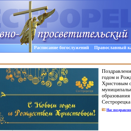
Расписание богослужений
Православный к
Поздравлени
годом и Рож
Христовым о
муниципаль
образования
Сестрорецка
Нас поздравля