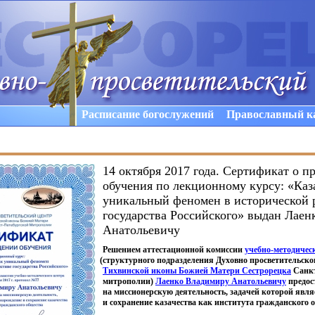
Расписание богослужений
Православный к
14 октября 2017 года. Сертификат о 
обучения по лекционному курсу: «Каз
уникальный феномен в исторической 
государства Российского» выдан Лае
Анатольевичу
Решением аттестационной комиссии
учебно-методичес
(
структурного подразделения Духовно просветительско
Тихвинской иконы Божией Матери Сестрорецка
Санкт
митрополии)
Лаенко Владимиру Анатольевичу
предос
на миссионерскую деятельность, задачей которой явл
и сохранение казачества как института гражданского 