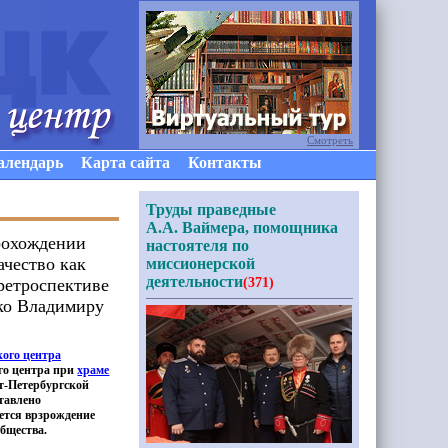
Смотреть
алендарь
Карта сайта
Контакты
Труды праведные
А.А. Ваймера, помощника
прохождении
настоятеля по
ачество как
миссионерской
деятельности
ретроспективе
(371)
нко Владимиру
кого центра
го центра при
храме
-Петербургской
тавлено
яется врзрождение
общества.