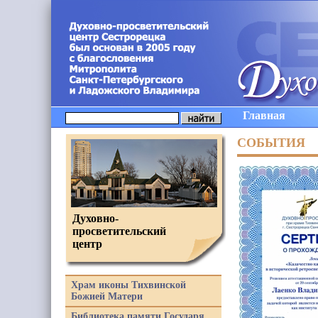
Главная
СОБЫТИЯ
Духовно-
просветительский
центр
Храм иконы Тихвинской
Божией Матери
Библиотека памяти Государя