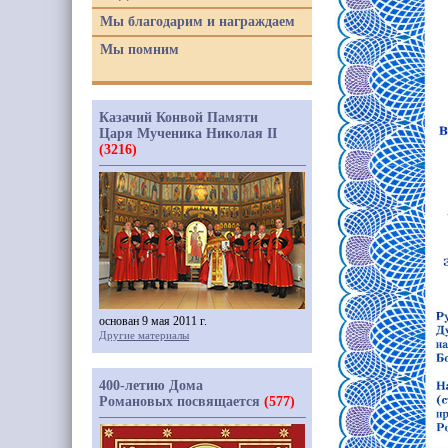
Мы благодарим и награждаем
Мы помним
Казачий Конвой Памяти
Царя Мученика Николая II
(3216)
основан 9 мая 2011 г.
Другие материалы
400-летию Дома
Романовых посвящается
(577)