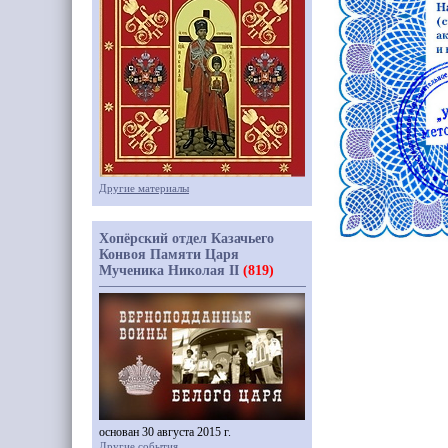
Другие материалы
Хопёрский отдел Казачьего
Конвоя Памяти Царя
Мученика Николая II
(819)
основан 30 августа 2015 г.
Другие события