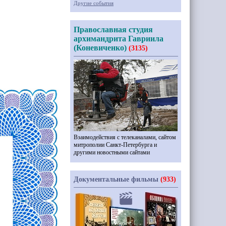
Другие события
Православная студия
архимандрита Гавриила
(Коневиченко)
(3135)
Взаимодействия с телеканалами, сайтом
митрополии Санкт-Петербурга и
другими новостными сайтами
Документальные фильмы
(933)