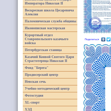
Императора Николая II
Воскресная школа Цесаревича
Алексия
Паломническая служба общины
Иконописная мастерская
Курортный отдел
Ставропольского казачьего
Поделиться
войска
Петербургская станица
Казачий Конвой Святого Царя
Страстотерпца Николая II
Фонд "Берега"
Продюсерский центр
Невская сечь
Учебно-методический центр
Фотостудия
XL-спорт
ХЭД