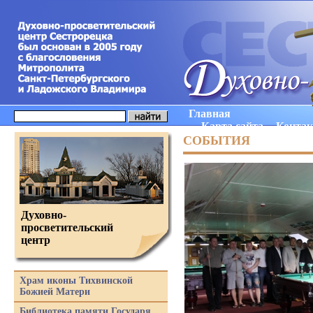
Главная
Карта сайта
Конта
СОБЫТИЯ
Духовно-
просветительский
центр
Храм иконы Тихвинской
Божией Матери
Библиотека памяти Государя