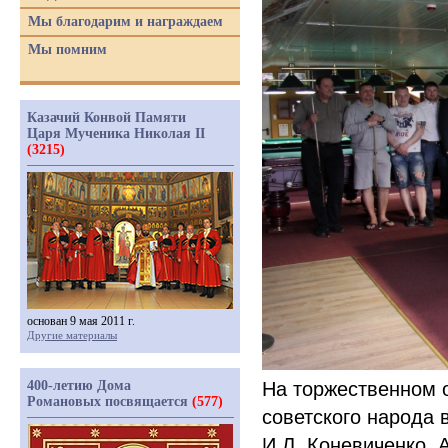
Мы благодарим и награждаем
Мы помним
Казачий Конвой Памяти
Царя Мученика Николая II
(3215)
основан 9 мая 2011 г.
Другие материалы
400-летию Дома
На торжественном 
Романовых посвящается
(577)
советского народа 
И.Л. Коневиченко, 