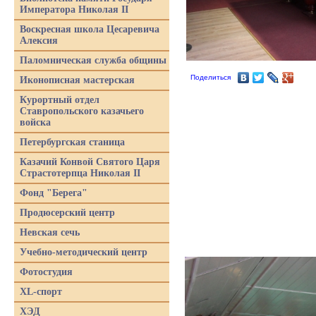
Императора Николая II
Воскресная школа Цесаревича
Алексия
Паломническая служба общины
Поделиться
Иконописная мастерская
Курортный отдел
Ставропольского казачьего
войска
Петербургская станица
Казачий Конвой Святого Царя
Страстотерпца Николая II
Фонд "Берега"
Продюсерский центр
Невская сечь
Учебно-методический центр
Фотостудия
XL-спорт
ХЭД