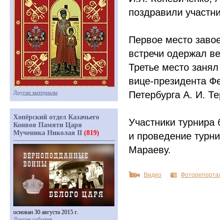
поздравили участни
Первое место завое
встречи одержал в
Третье место заня
вице-президента Ф
Другие материалы
Петербурга А. И. Те
Хопёрский отдел Казачьего
Участники турнира
Конвоя Памяти Царя
Мученика Николая II
(819)
и проведение турни
Мараеву.
Видео
Фоторепорта
основан 30 августа 2015 г.
Другие события