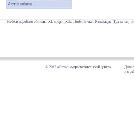
Другие события
Небеси подобная обитель
,
XL-спорт
,
ХЭД
,
Библиотека
,
Календарь
,
Трапезная
,
Р
© 2012 «Духовно-просветительский центр»
Дизай
Разра