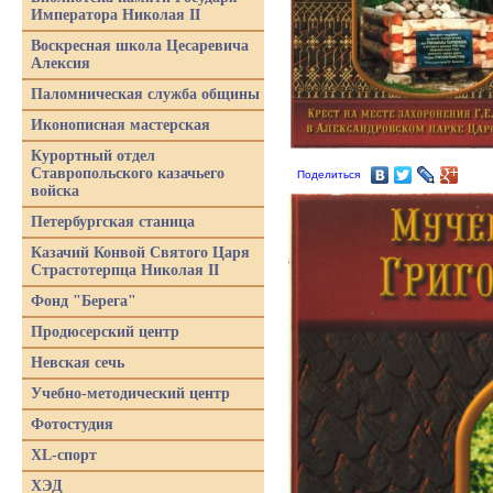
Императора Николая II
Воскресная школа Цесаревича
Алексия
Паломническая служба общины
Иконописная мастерская
Курортный отдел
Ставропольского казачьего
Поделиться
войска
Петербургская станица
Казачий Конвой Святого Царя
Страстотерпца Николая II
Фонд "Берега"
Продюсерский центр
Невская сечь
Учебно-методический центр
Фотостудия
XL-спорт
ХЭД