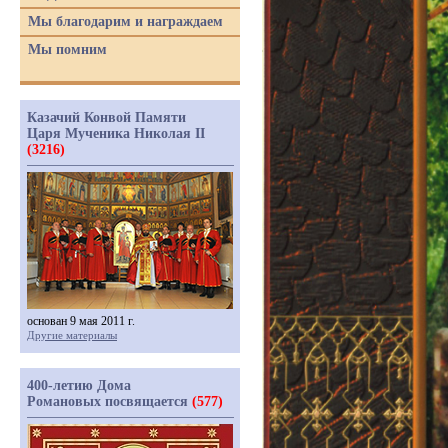
Мы благодарим и награждаем
Мы помним
Казачий Конвой Памяти
Царя Мученика Николая II
(3216)
основан 9 мая 2011 г.
Другие материалы
400-летию Дома
Романовых посвящается
(577)