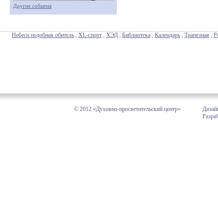
Другие события
Небеси подобная обитель
,
XL-спорт
,
ХЭД
,
Библиотека
,
Календарь
,
Трапезная
,
Р
© 2012 «Духовно-просветительский центр»
Дизай
Разра