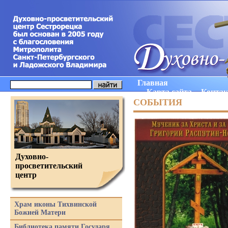
Главная
Карта сайта
Конта
СОБЫТИЯ
Духовно-
просветительский
центр
Храм иконы Тихвинской
Божией Матери
Библиотека памяти Государя