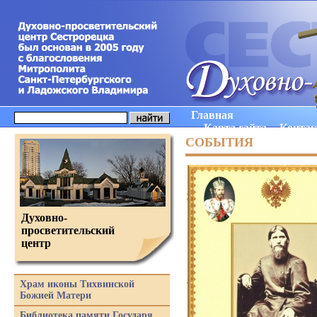
Главная
Карта сайта
Конта
СОБЫТИЯ
Духовно-
просветительский
центр
Храм иконы Тихвинской
Божией Матери
Библиотека памяти Государя