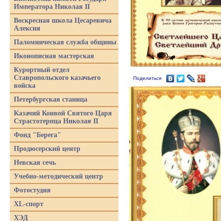
Императора Николая II
Воскресная школа Цесаревича
Алексия
Паломническая служба общины
Иконописная мастерская
Курортный отдел
Ставропольского казачьего
Поделиться
войска
Петербургская станица
Казачий Конвой Святого Царя
Страстотерпца Николая II
Фонд "Берега"
Продюсерский центр
Невская сечь
Учебно-методический центр
Фотостудия
XL-спорт
ХЭД