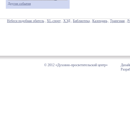
Другие события
Небеси подобная обитель
,
XL-спорт
,
ХЭД
,
Библиотека
,
Календарь
,
Трапезная
,
Р
© 2012 «Духовно-просветительский центр»
Дизай
Разра