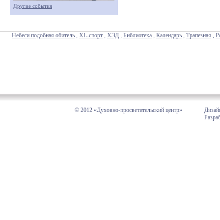
Другие события
Небеси подобная обитель
,
XL-спорт
,
ХЭД
,
Библиотека
,
Календарь
,
Трапезная
,
Р
© 2012 «Духовно-просветительский центр»
Дизай
Разра