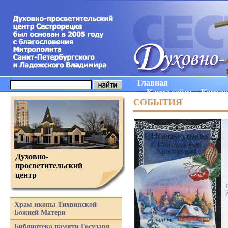
Главная
Карта сайта
Конта
СОБЫТИЯ
Духовно-
просветительский
центр
Храм иконы Тихвинской
Божией Матери
Библиотека памяти Государя