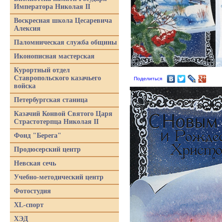
Императора Николая II
Воскресная школа Цесаревича
Алексия
Паломническая служба общины
Иконописная мастерская
Курортный отдел
Ставропольского казачьего
Поделиться
войска
Петербургская станица
Казачий Конвой Святого Царя
Страстотерпца Николая II
Фонд "Берега"
Продюсерский центр
Невская сечь
Учебно-методический центр
Фотостудия
XL-спорт
ХЭД