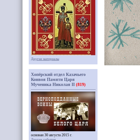
Другие материалы
Хопёрский отдел Казачьего
Конвоя Памяти Царя
Мученика Николая II
(819)
основан 30 августа 2015 г.
Другие события