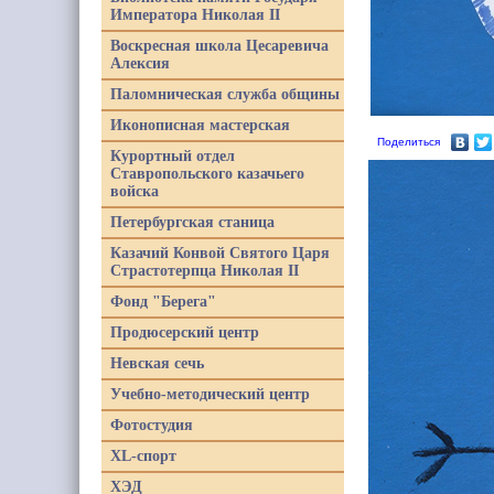
Императора Николая II
Воскресная школа Цесаревича
Алексия
Паломническая служба общины
Иконописная мастерская
Поделиться
Курортный отдел
Ставропольского казачьего
войска
Петербургская станица
Казачий Конвой Святого Царя
Страстотерпца Николая II
Фонд "Берега"
Продюсерский центр
Невская сечь
Учебно-методический центр
Фотостудия
XL-спорт
ХЭД