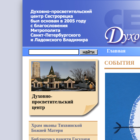
Главная
СОБЫТИЯ
Духовно-
просветительский
центр
Храм иконы Тихвинской
Божией Матери
Библиотека памяти Государя