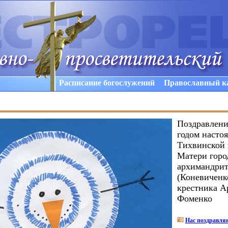
Расписание богослужений
Православный к
Поздравлени
годом настоя
Тихвинской
Матери горо
архимандрит
(Коневиченк
крестника А
Фоменко
Нас поздравля