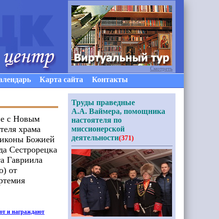
Смотреть
алендарь
Карта сайта
Контакты
Труды праведные
А.А. Ваймера, помощника
е с Новым
настоятеля по
теля храма
миссионерской
деятельности
 иконы Божией
(371)
да Сестрорецка
а Гавриила
о) от
ртемия
ют и награждают