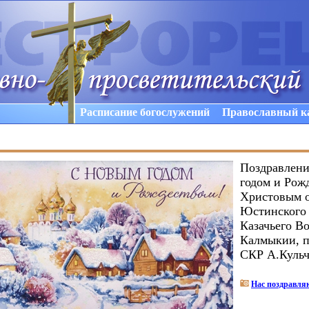
Расписание богослужений
Православный к
Поздравлени
годом и Рож
Христовым о
Юстинского 
Казачьего В
Калмыкии, 
СКР А.Кульч
Нас поздравля