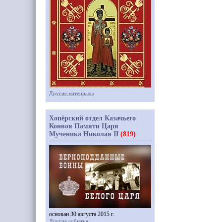
Другие материалы
Хопёрский отдел Казачьего
Конвоя Памяти Царя
Мученика Николая II
(819)
основан 30 августа 2015 г.
Другие события