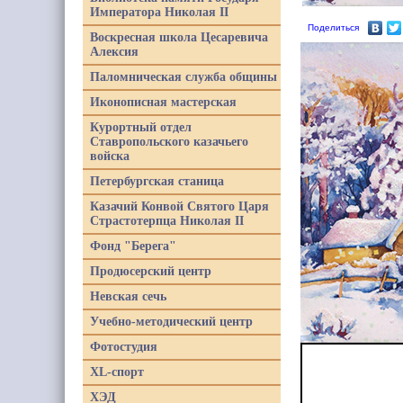
Императора Николая II
Поделиться
Воскресная школа Цесаревича
Алексия
Паломническая служба общины
Иконописная мастерская
Курортный отдел
Ставропольского казачьего
войска
Петербургская станица
Казачий Конвой Святого Царя
Страстотерпца Николая II
Фонд "Берега"
Продюсерский центр
Невская сечь
Учебно-методический центр
Фотостудия
XL-спорт
ХЭД