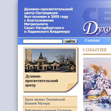
Главная
СОБЫТИЯ
Духовно-
просветительский
центр
Храм иконы Тихвинской
Божией Матери
Библиотека памяти Государя