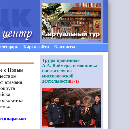
Смотреть
алендарь
Карта сайта
Контакты
Труды праведные
А.А. Ваймера, помощника
е с Новым
настоятеля по
деством
миссионерской
деятельности
т атамана
(371)
округа
ойска
полковника
енко
ют и награждают