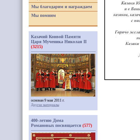
Мы благодарим и награждаем
Мы помним
Казачий Конвой Памяти
Царя Мученика Николая II
(3215)
основан 9 мая 2011 г.
Другие материалы
400-летию Дома
Романовых посвящается
(577)