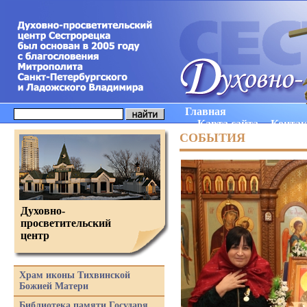
Главная
Карта сайта
Конта
СОБЫТИЯ
Духовно-
просветительский
центр
Храм иконы Тихвинской
Божией Матери
Библиотека памяти Государя