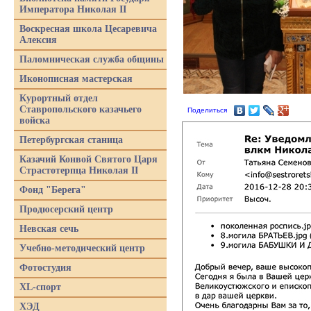
Императора Николая II
Воскресная школа Цесаревича
Алексия
Паломническая служба общины
Иконописная мастерская
Курортный отдел
Ставропольского казачьего
Поделиться
войска
Петербургская станица
Казачий Конвой Святого Царя
Страстотерпца Николая II
Фонд "Берега"
Продюсерский центр
Невская сечь
Учебно-методический центр
Фотостудия
XL-спорт
ХЭД