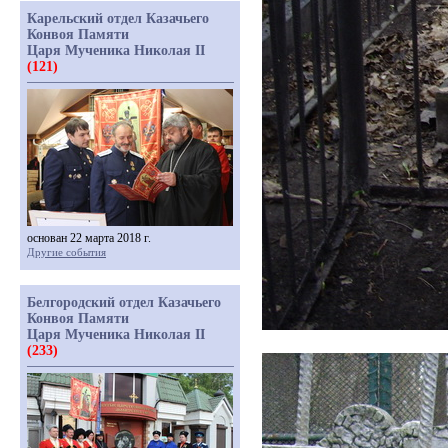
Карельский отдел Казачьего
Конвоя Памяти
Царя Мученика Николая II
(121)
основан 22 марта 2018 г.
Другие события
Белгородский отдел Казачьего
Конвоя Памяти
Царя Мученика Николая II
(233)