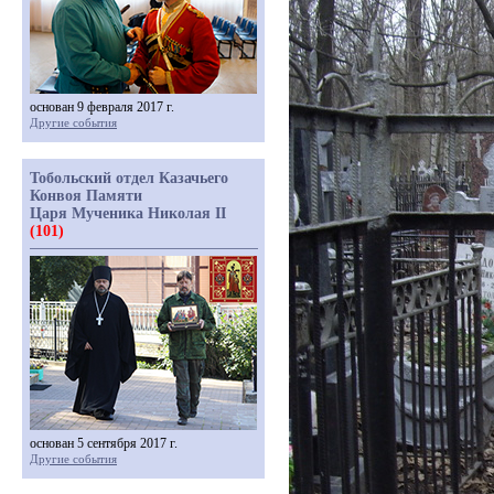
основан 9 февраля 2017 г.
Другие события
Тобольский отдел Казачьего
Конвоя Памяти
Царя Мученика Николая II
(101)
основан 5 сентября 2017 г.
Другие события