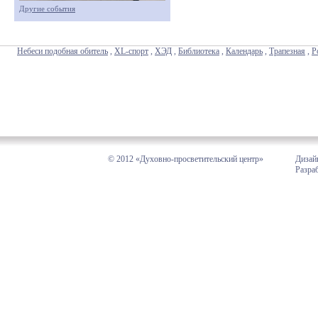
Другие события
Небеси подобная обитель
,
XL-спорт
,
ХЭД
,
Библиотека
,
Календарь
,
Трапезная
,
Р
© 2012 «Духовно-просветительский центр»
Дизай
Разра