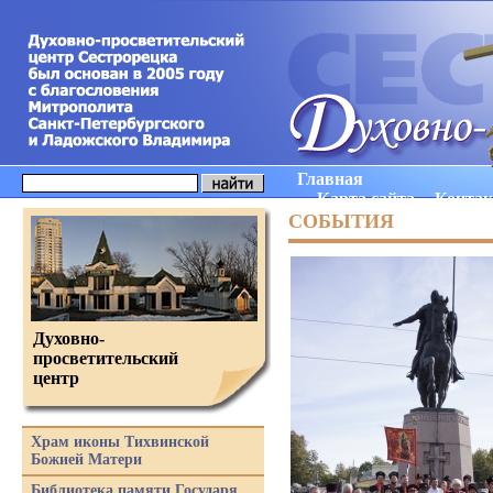
Главная
Карта сайта
Конта
СОБЫТИЯ
Духовно-
просветительский
центр
Храм иконы Тихвинской
Божией Матери
Библиотека памяти Государя