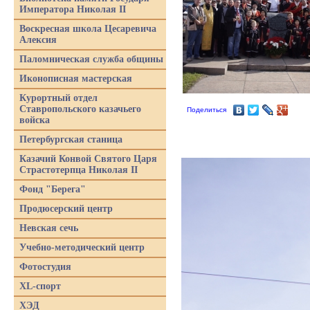
Императора Николая II
Воскресная школа Цесаревича
Алексия
Паломническая служба общины
Иконописная мастерская
Курортный отдел
Ставропольского казачьего
Поделиться
войска
Петербургская станица
Казачий Конвой Святого Царя
Страстотерпца Николая II
Фонд "Берега"
Продюсерский центр
Невская сечь
Учебно-методический центр
Фотостудия
XL-спорт
ХЭД