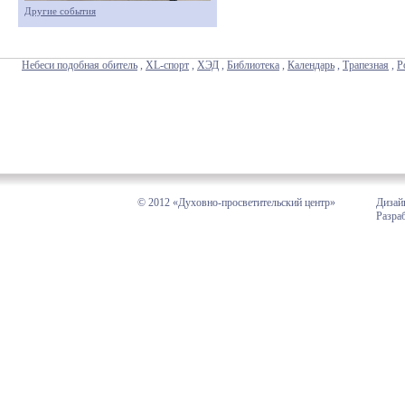
Другие события
Небеси подобная обитель
,
XL-спорт
,
ХЭД
,
Библиотека
,
Календарь
,
Трапезная
,
Р
© 2012 «Духовно-просветительский центр»
Дизай
Разра