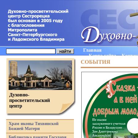
Главная
Карта сайта
Конта
СОБЫТИЯ
Духовно-
просветительский
центр
Храм иконы Тихвинской
Божией Матери
Библиотека памяти Государя