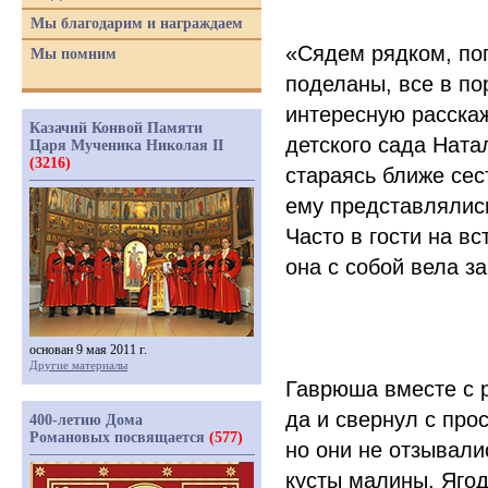
Мы благодарим и награждаем
«
Сядем рядком, пог
Мы помним
поделаны, все в по
интересную расскаж
Казачий Конвой Памяти
детского сада Нат
Царя Мученика Николая II
(3216)
стараясь ближе сес
ему представлялись
Часто в гости на в
она с собой вела за
основан 9 мая 2011 г.
Другие материалы
Гаврюша вместе с р
да и свернул с прос
400-летию Дома
Романовых посвящается
(577)
но они не отзывали
кусты малины. Ягод