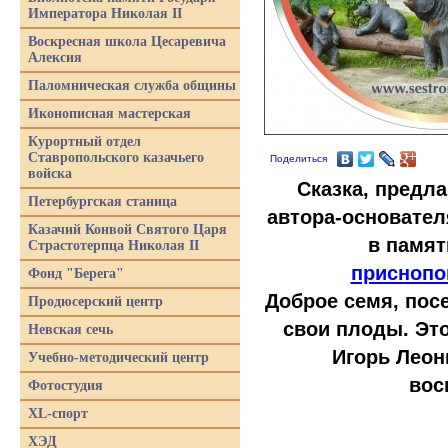
Императора Николая II
Воскресная школа Цесаревича
Алексия
Паломническая служба общины
Иконописная мастерская
Курортный отдел
Ставропольского казачьего
Поделиться
войска
Сказка, предл
Петербургская станица
автора-основател
Казачий Конвой Святого Царя
в памят
Страстотерпца Николая II
приснопо
Фонд "Берега"
Доброе семя, пос
Продюсерский центр
свои плоды. Это
Невская сечь
Игорь Леон
Учебно-методический центр
вос
Фотостудия
XL-спорт
ХЭД