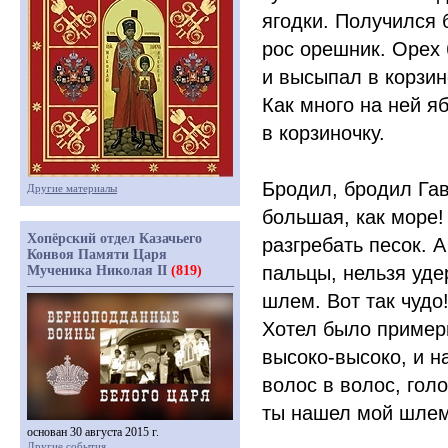
ягодки. Получился 
рос орешник. Орех
и высыпал в корзин
Как много на ней я
в корзиночку.
Бродил, бродил Гав
Другие материалы
большая, как море!
Хопёрский отдел Казачьего
разгребать песок. 
Конвоя Памяти Царя
пальцы, нельзя уде
Мученика Николая II
(819)
шлем. Вот так чудо
Хотел было примери
высоко-высоко, и н
волос в волос, гол
ты нашел мой шлем
основан 30 августа 2015 г.
Другие события