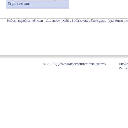
Другие события
Небеси подобная обитель
,
XL-спорт
,
ХЭД
,
Библиотека
,
Календарь
,
Трапезная
,
Р
© 2012 «Духовно-просветительский центр»
Дизай
Разра