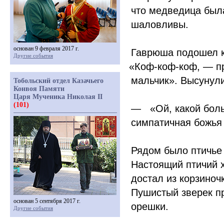
что медведица был
шаловливы.
основан 9 февраля 2017 г.
Гаврюша подошел к
Другие события
«
Коф-коф-коф, — п
мальчик». Высунули
Тобольский отдел Казачьего
Конвоя Памяти
Царя Мученика Николая II
(101)
—
«
Ой, какой бол
симпатичная божья 
Рядом было птичье 
Настоящий птичий х
достал из корзиноч
Пушистый зверек пр
основан 5 сентября 2017 г.
орешки.
Другие события