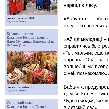
нарвал в лесу.
«
Бабушка, — обрати
основан 15 июня 2018 г.
Другие события
их можно повесить 
Кубанский отдел
Казачьего Конвоя Памяти
«
Ай да молодец! – 
Царя Мученика Николая II на
справились быстро.
Кубани
(132)
«
Ты, мальчик еще н
царевна. Она знает
волшебными превра
с ней познакомлю».
Баба-яга предупред
основан 15 ноября 2018 г.
Другие события
домой. Колечко ука
Чудо городка, как 
Сочинский отдел
в детский сад».
Казачьего Конвоя Памяти