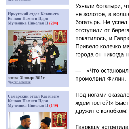
Узнали богатыри, ч
не золотое, а волш
Иркутский отдел Казачьего
Конвоя Памяти Царя
богатырь. Не успел
Мученика Николая II
(204)
отступили от берег
покатилось, и Гав
Привело колечко ма
города он никогда 
—
«
Что остановил
промолвил Филин.
основан 31 января 2017 г.
Другие события
Под ногами оказалс
Самарский отдел Казачьего
Конвоя Памяти Царя
ждем гостей!» Быст
Мученика Николая II
(149)
дружит с колобком!
Гаврюшу встретила