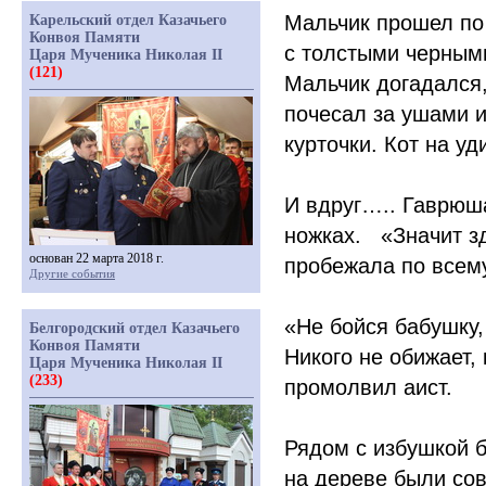
Мальчик прошел по
Карельский отдел Казачьего
Конвоя Памяти
с толстыми черными
Царя Мученика Николая II
(121)
Мальчик догадался,
почесал за ушами и
курточки. Кот на у
И вдруг….. Гаврюша
ножках.
«
Значит з
основан 22 марта 2018 г.
пробежала по всему
Другие события
«
Не бойся бабушку,
Белгородский отдел Казачьего
Конвоя Памяти
Никого не обижает, 
Царя Мученика Николая II
(233)
промолвил аист.
Рядом с избушкой б
на дереве были сов