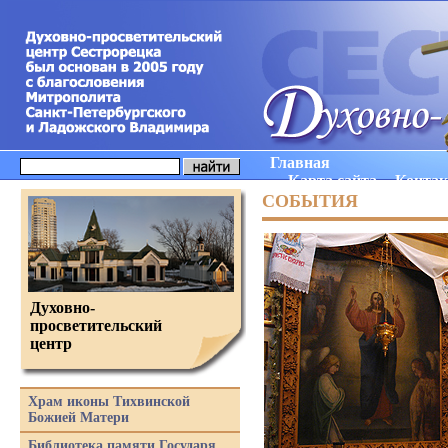
Главная
Карта сайта
Конта
СОБЫТИЯ
Духовно-
просветительский
центр
Храм иконы Тихвинской
Божией Матери
Библиотека памяти Государя