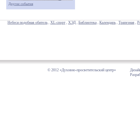
Другие события
Небеси подобная обитель
,
XL-спорт
,
ХЭД
,
Библиотека
,
Календарь
,
Трапезная
,
Р
© 2012 «Духовно-просветительский центр»
Дизай
Разра