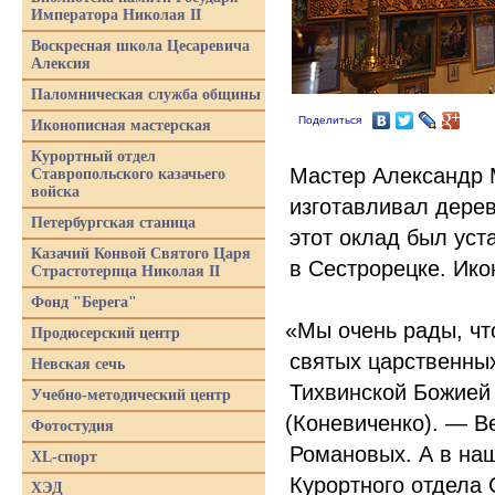
Императора Николая II
Воскресная школа Цесаревича
Алексия
Паломническая служба общины
Поделиться
Иконописная мастерская
Курортный отдел
Мастер Александр 
Ставропольского казачьего
войска
изготавливал дерев
Петербургская станица
этот оклад был ус
Казачий Конвой Святого Царя
в Сестрорецке. Ико
Страстотерпца Николая II
Фонд "Берега"
«
Мы очень рады, чт
Продюсерский центр
святых царственных
Невская сечь
Тихвинской Божией
Учебно-методический центр
(
Коневиченко). — В
Фотостудия
Романовых. А в на
XL-спорт
Курортного отдела 
ХЭД