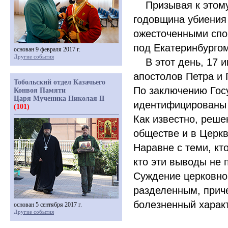
Призывая к этому,
годовщина убиения
ожесточенными спор
под Екатеринбургом
основан 9 февраля 2017 г.
Другие события
В этот день, 17 ию
апостолов Петра и 
Тобольский отдел Казачьего
По заключению Гос
Конвоя Памяти
Царя Мученика Николая II
идентифицированы 
(101)
Как известно, реш
обществе и в Церк
Наравне с теми, кт
кто эти выводы не 
Суждение церковно
разделенным, прич
болезненный харак
основан 5 сентября 2017 г.
Другие события