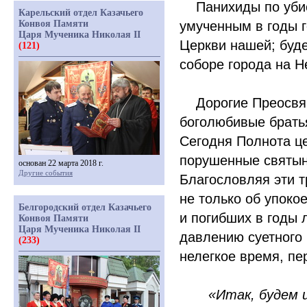
Панихиды по убиен
Карельский отдел Казачьего
Конвоя Памяти
умученным в годы г
Царя Мученика Николая II
Церкви нашей; буд
(121)
соборе города на Н
Дорогие Преосвящ
боголюбивые братья
Сегодня Полнота ц
порушенные святын
основан 22 марта 2018 г.
Другие события
Благословляя эти 
не только об упоко
Белгородский отдел Казачьего
и погибших в годы 
Конвоя Памяти
Царя Мученика Николая II
давлению суетного 
(233)
нелегкое время, п
«
Итак, будем 