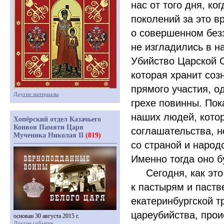
нас от того дня, к
поколений за это в
о совершенном безз
не изгладились в 
Убийство Царской 
которая хранит соз
прямого участия, о
Другие материалы
грехе повинны. Пок
наших людей, котор
Хопёрский отдел Казачьего
Конвоя Памяти Царя
соглашательства, 
Мученика Николая II
(819)
со страной и народ
Именно тогда оно б
Сегодня, как это б
к пастырям и паст
екатеринбургской т
цареубийства, про
основан 30 августа 2015 г.
Другие события