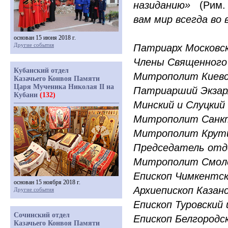
назиданию»
(
Рим.
вам мир всегда во 
основан 15 июня 2018 г.
Другие события
Патриарх Московск
Члены Священного
Кубанский отдел
Митрополит Киевс
Казачьего Конвоя Памяти
Царя Мученика Николая II на
Патриарший Экзар
Кубани
(132)
Минский и Слуцки
Митрополит Санкт
Митрополит Крути
Председатель отд
Митрополит Смоле
Епископ Чимкентс
основан 15 ноября 2018 г.
Архиепископ Казан
Другие события
Епископ Туровский
Сочинский отдел
Епископ Белгородс
Казачьего Конвоя Памяти