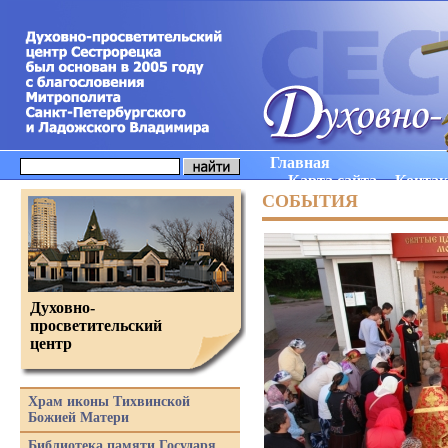
Главная
Карта сайта
Конта
СОБЫТИЯ
Духовно-
просветительский
центр
Храм иконы Тихвинской
Божией Матери
Библиотека памяти Государя