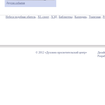
Другие события
Небеси подобная обитель
,
XL-спорт
,
ХЭД
,
Библиотека
,
Календарь
,
Трапезная
,
Р
© 2012 «Духовно-просветительский центр»
Дизай
Разра