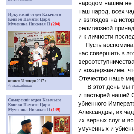
народом нашим не 
наш народ, всех ча
Иркутский отдел Казачьего
и взглядов на исто
Конвоя Памяти Царя
Мученика Николая II
(204)
религиозной принад
и к личности после
Пусть воспоминани
нас совершить в эт
вероотступничеств
и воздержанием, ч
Отечество наше ми
основан 31 января 2017 г.
Другие события
В этот день мы п
и пастырей нашей 
Самарский отдел Казачьего
убиенного Императо
Конвоя Памяти Царя
Мученика Николая II
(149)
Александры, их чад
их верных слуг и в
умученных и убиен