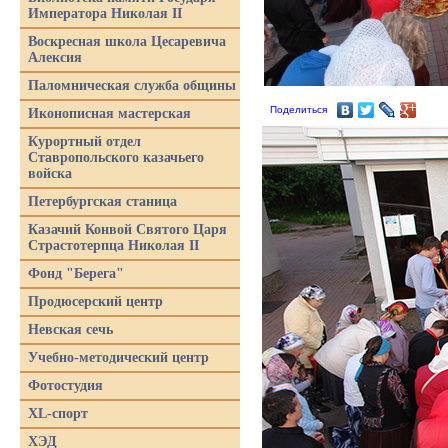
Императора Николая II
Воскресная школа Цесаревича
Алексия
Паломническая служба общины
Поделиться
Иконописная мастерская
Курортный отдел
Ставропольского казачьего
войска
Петербургская станица
Казачий Конвой Святого Царя
Страстотерпца Николая II
Фонд "Берега"
Продюсерский центр
Невская сечь
Учебно-методический центр
Фотостудия
XL-спорт
ХЭД