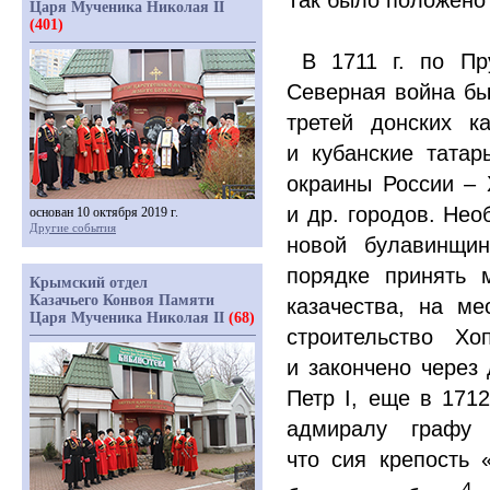
Так было положено 
Царя Мученика Николая II
(401)
В 1711 г. по Пру
Северная война бы
третей донских к
и кубанские тата
окраины России – 
и др. городов. Нео
основан 10 октября 2019 г.
Другие события
новой булавинщин
порядке принять 
Крымский отдел
Казачьего Конвоя Памяти
казачества, на ме
Царя Мученика Николая II
(68)
строительство Хо
и закончено через 
Петр I, еще в 1712
адмиралу графу 
что сия крепость
4