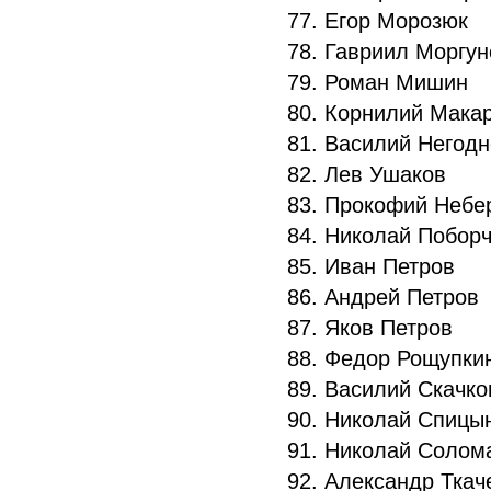
77. Егор Морозюк
78. Гавриил Моргу
79. Роман Мишин
80. Корнилий Мака
81. Василий Негод
82. Лев Ушаков
83. Прокофий Небе
84. Николай Побор
85. Иван Петров
86. Андрей Петров
87. Яков Петров
88. Федор Рощупк
89. Василий Скачк
90. Николай Спиц
91. Николай Солом
92. Александр Тка