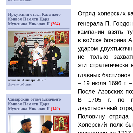
Отряд хоперских к
Иркутский отдел Казачьего
Конвоя Памяти Царя
генерала П. Гордон
Мученика Николая II
(204)
кампании взять т
в войске боярина 
ударом двухтысячн
не только захва
эти стратегически
главных бастионов 
основан 31 января 2017 г.
– 19 июля 1696 г. 
Другие события
После Азовских по
В 1705 г. по п
Самарский отдел Казачьего
Конвоя Памяти Царя
двухтысячный отря
Мученика Николая II
(149)
Половину отряда 
Хоперский полк бы