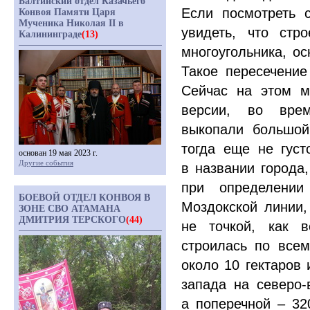
Балтийский отдел Казачьего
Если посмотреть 
Конвоя Памяти Царя
Мученика Николая II в
увидеть, что стр
Калининграде
(13)
многоугольника, о
Такое пересечение
Сейчас на этом м
версии, во врем
выкопали большой
тогда еще не густ
основан 19 мая 2023 г.
Другие события
в названии города,
при определении
БОЕВОЙ ОТДЕЛ КОНВОЯ В
Моздокской линии,
ЗОНЕ СВО АТАМАНА
ДМИТРИЯ ТЕРСКОГО
(44)
не точкой, как в
строилась по все
около 10 гектаров 
запада на северо-
а поперечной – 32