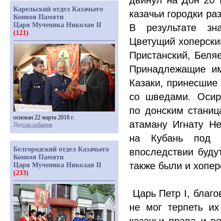
двинул на Дон 20 
Карельский отдел Казачьего
казачьи городки ра
Конвоя Памяти
Царя Мученика Николая II
В результате зн
(121)
Цветущий хоперский
Пристанский, Беляе
Принадлежащие им
Казаки, принесшие
со шведами. Осир
по донским станиц
основан 22 марта 2018 г.
атаману Игнату Не
Другие события
на Кубань под п
Белгородский отдел Казачьего
впоследствии буду
Конвоя Памяти
также были и хопер
Царя Мученика Николая II
(233)
Царь Петр I, благо
не мог терпеть их