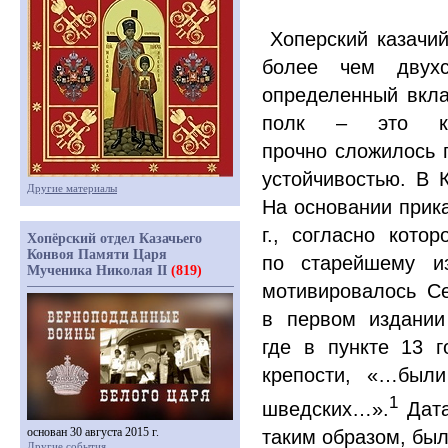
Хоперский казачий
более чем двухс
определенный вкла
полк – это кр
прочно сложилось п
устойчивостью. В 
Другие материалы
На основании прик
г., согласно кото
Хопёрский отдел Казачьего
Конвоя Памяти Царя
по старейшему и
Мученика Николая II
(819)
мотивировалось Се
в первом издании
где в пункте 13 г
крепости,
«
…были
1
шведских…».
Дата
основан 30 августа 2015 г.
таким образом, был
Другие события