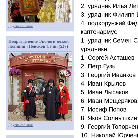
2. урядник Илья Ли
3. урядник Филипп
4. подхорунжий Фе
Другие события
каптенармус
1. урядник Семен 
Подразделение Экологической
полиции «Невской Сечи»
(537)
урядники
1. Сергей Асташев
2. Петр Гузь
3. Георгий Иванков
4. Иван Крылов
5. Иван Лысаков
6. Иван Мещеряко
7. Иосиф Попов
8. Яков Солнышки
Другие события
9. Георгий Топорче
10. Николай Юрче