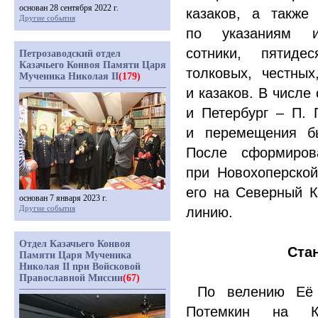
основан 28 сентября 2022 г.
казаков, а также
Другие события
по указаниям и
сотники, пятид
Петрозаводский отдел
Казачьего Конвоя Памяти Царя
толковых, честны
Мученика Николая II
(179)
и казаков. В числе
и Петербург – П. 
и перемещения бы
После сформиров
при Новохоперской
его на Северный К
основан 7 января 2023 г.
Другие события
линию.
Отдел Казачьего Конвоя
Ста
Памяти Царя Мученика
Николая II при Войсковой
Православной Миссии
(67)
По велению Её И
Потемкин на Ка