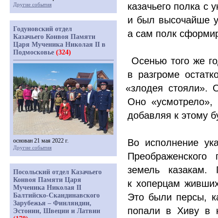
казачьего полка с 
Другие события
и был высочайше у
Годуновский отдел
а сам полк сформи
Казачьего Конвоя Памяти
Царя Мученика Николая II в
Подмосковье
(324)
Осенью того же го
в разгроме остатк
«
злодея стояли». 
Оно
«
усмотрело»,
добавляя к этому б
Во исполнение ук
основан 21 мая 2022 г.
Другие события
Преображенского 
земель казакам.
Посольский отдел Казачьего
Конвоя Памяти Царя
к хоперцам живши
Мученика Николая II
Это были персы, к
Балтийско-Скандинавского
Зарубежья – Финляндии,
попали в Хиву в 
Эстонии, Швеции и Латвии