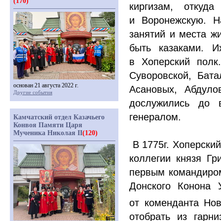
(170)
киргизам, откуд
и Воронежскую. Н
занятий и места ж
быть казаками. И
в Хоперский полк
Суворовской, Бат
основан 21 августа 2022 г.
Асановых, Абдуло
Другие события
дослужились до 
генералом.
Камчатский отдел Казачьего
Конвоя Памяти Царя
Мученика Николая II
(120)
В 1775г. Хоперский
коллегии князя Гр
первым командиром
Донского Конона 
от коменданта Нов
отобрать из гарн