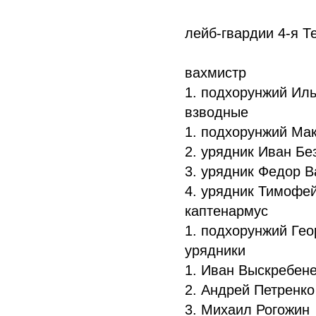
лейб-гвардии 4-я Т
вахмистр
1. подхорунжий Ил
взводные
1. подхорунжий Ма
2. урядник Иван Б
3. урядник Федор 
4. урядник Тимофе
каптенармус
1. подхорунжий Ге
урядники
1. Иван Выскребен
2. Андрей Петренк
3. Михаил Рогожин