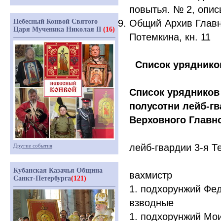
повытья. № 2, опись
Общий Архив Главно
Небесный Конвой Святого
Царя Мученика Николая II
(16)
Потемкина, кн. 11
Список урядников
Список урядников 
полусотни лейб-гв
Верховного Главн
лейб-гвардии 3-я Т
Другие события
Кубанская Казачья Община
вахмистр
Санкт-Петербурга
(121)
1. подхорунжий Фе
взводные
1. подхорунжий Мо