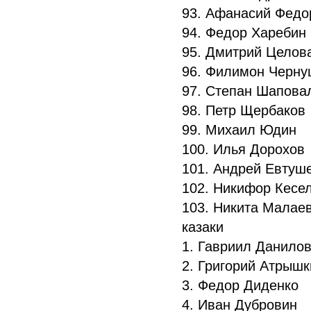
93. Афанасий Фед
94. Федор Харебин
95. Дмитрий Целов
96. Филимон Черну
97. Степан Шапов
98. Петр Щербаков
99. Михаил Юдин
100. Илья Дорохов
101. Андрей Евтуш
102. Никифор Кесе
103. Никита Малае
казаки
1. Гавриил Данило
2. Григорий Атрыш
3. Федор Диденко
4. Иван Дубровин