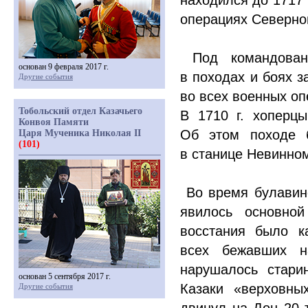
находился до 1717 
операциях Северно
Под командовани
основан 9 февраля 2017 г.
в походах и боях 
Другие события
во всех военных о
Тобольский отдел Казачьего
В 1710 г. хоперц
Конвоя Памяти
Об этом походе б
Царя Мученика Николая II
(101)
в станице Невинном
Во время булавинск
явилось основно
восстания было ка
всех бежавших н
нарушалось старин
основан 5 сентября 2017 г.
Казаки
«
верховны
Другие события