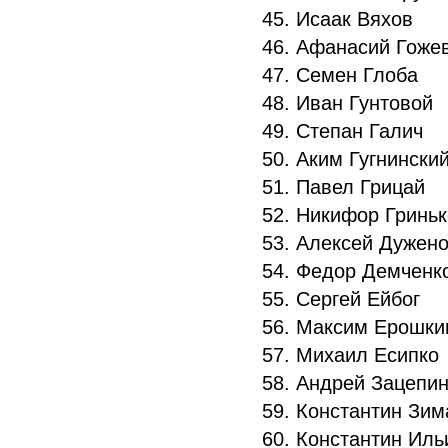
45. Исаак Вяхов
46. Афанасий Гоже
47. Семен Глоба
48. Иван Гунтовой
49. Степан Галич
50. Аким Гугнински
51. Павел Грицай
52. Никифор Гринь
53. Алексей Дужен
54. Федор Демчен
55. Сергей Ейбог
56. Максим Ерошк
57. Михаил Есипко
58. Андрей Зацепи
59. Константин Зи
60. Константин Ил