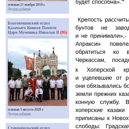
будет способна».
основан 21 ноября 2019 г.
Другие события
Крепость рассчиты
Благовещенский отдел
бунтов не зав
Казачьего Конвоя Памяти
Царя Мученика Николая II
(95)
и не принимали»,- 
Апраксин повеле
обратиться ко 
Черкассам, поса
к Хоперской кре
и уцелевшие от р
они обязывались бо
земли прежних каза
конную службу. 
хоперские казак
основан 5 августа 2020 г.
Другие события
приписаны к Новох
слободы: Градска
Ставропольский отдел