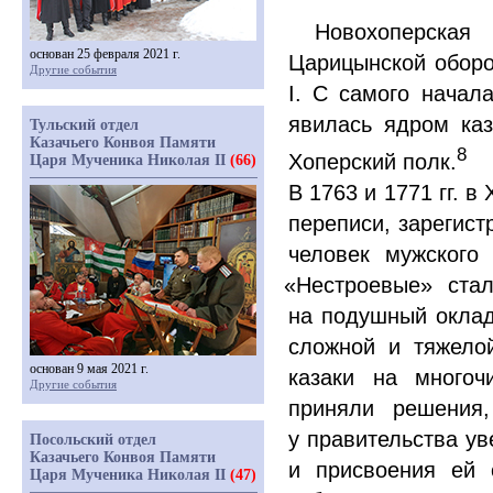
Новохоперская 
основан 25 февраля 2021 г.
Царицынской оборон
Другие события
I. С самого начал
явилась ядром каз
Тульский отдел
Казачьего Конвоя Памяти
8
Хоперский полк.
Царя Мученика Николая II
(66)
В 1763 и 1771 гг. 
переписи, зарегист
человек мужского
«
Нестроевые» стал
на подушный оклад
сложной и тяжело
основан 9 мая 2021 г.
казаки на многоч
Другие события
приняли решения,
у правительства ув
Посольский отдел
Казачьего Конвоя Памяти
и присвоения ей 
Царя Мученика Николая II
(47)