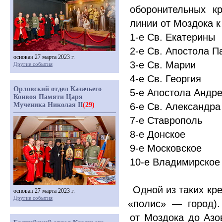
оборонительных к
линии от Моздока к
1-е Св. Екатерины
2-е Св. Апостола П
основан 27 марта 2023 г.
3-е Св. Марии
Другие события
4-е Св. Георгия
Орловский отдел Казачьего
5-е Апостола Андр
Конвоя Памяти Царя
6-е Св. Александра
Мученика Николая II
(29)
7-е Ставрополь
8-е Донское
9-е Московское
10-е Владимирское
Одной из таких кре
основан 27 марта 2023 г.
Другие события
«
полис» — город).
от Моздока до Азов