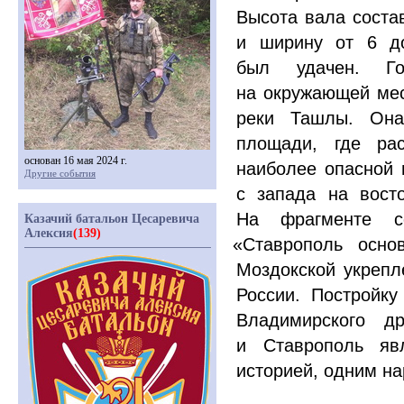
Высота вала состав
и ширину от 6 до
был удачен. Го
на окружающей мес
реки Ташлы. Она
площади, где рас
основан 16 мая 2024 г.
наиболее опасной 
Другие события
с запада на вост
На фрагменте со
Казачий батальон Цесаревича
Алексия
(139)
«
Ставрополь осно
Моздокской укрепл
России. Постройку
Владимирского др
и Ставрополь яв
историей, одним н