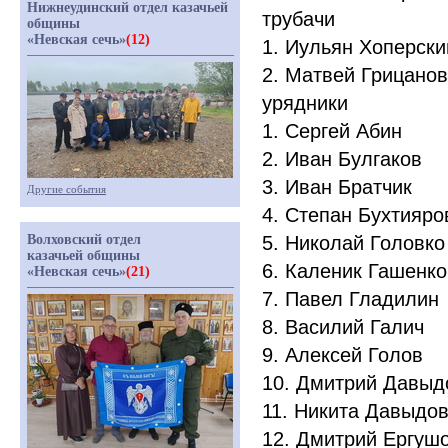
Нижнеудинский отдел казачьей
трубачи
общины
«Невская сечь»
(12)
1. Иульян Хоперск
2. Матвей Грицано
урядники
1. Сергей Абин
2. Иван Булгаков
3. Иван Братчик
Другие события
4. Степан Бухтияр
5. Николай Головк
Волховский отдел
казачьей общины
6. Каленик Гашенк
«Невская сечь»
(21)
7. Павел Гладилин
8. Василий Галич
9. Алексей Голов
10. Дмитрий Давы
11. Никита Давыдо
12. Дмитрий Ергуш