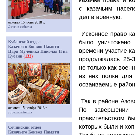
казачьи права и во
с казачьим насел
дел в военную.
основан 15 июня 2018 г.
Другие события
Исконное право каз
было уничтожено.
Кубанский отдел
Казачьего Конвоя Памяти
времени участие ка
Царя Мученика Николая II на
Кубани
(132)
продолжалась 25-3
не только как воен
из них полки для
осваиваемые район
Так в районе Азов
основан 15 ноября 2018 г.
По завершении с
Другие события
правительством бы
которых были и хоп
Сочинский отдел
Казачьего Конвоя Памяти