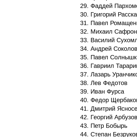
29. Фаддей Пархо
30. Григорий Расск
31. Павел Ромаще
32. Михаил Сафро
33. Василий Сухом
34. Андрей Соколо
35. Павел Солныш
36. Гавриил Тарар
37. Лазарь Уранчи
38. Лев Федотов
39. Иван Фурса
40. Федор Щербак
41. Дмитрий Яснос
42. Георгий Арбузо
43. Петр Бобырь
44. Степан Безрук