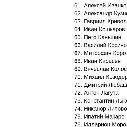
61. Алексей Иванк
62. Александр Куз
63. Гавриил Криво
64. Иван Кошкаров
65. Петр Каньшин
66. Василий Косин
67. Митрофан Коро
68. Иван Карасев
69. Вячеслав Коло
70. Михаил Козоде
71. Дмитрий Люба
72. Антон Лагута
73. Константин Лы
74. Никанор Липов
75. Ипатий Макаре
76. Илларион Мор