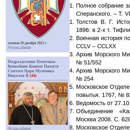
Полное собрание за
Сперанского. – Т. V
Толстов В. Г. Исто
1896: в 2-х т. Тифли
Военная история пох
основан 20 декабря 2022 г.
CCLV – CCLXX
Другие события
Архив Морского Ми
№ 51/552
Подразделение Почетных
Конвойцев Конвоя Памяти
Архив Морского Ми
Святого Царя Мученика
Николая II
(44)
№ 254
Московское Отделе
повытья. 1767, № 83
Ведомость от 27.10
Объединение
«
Ка
Москва 2008. С. 62
Московское Отделе
Другие события