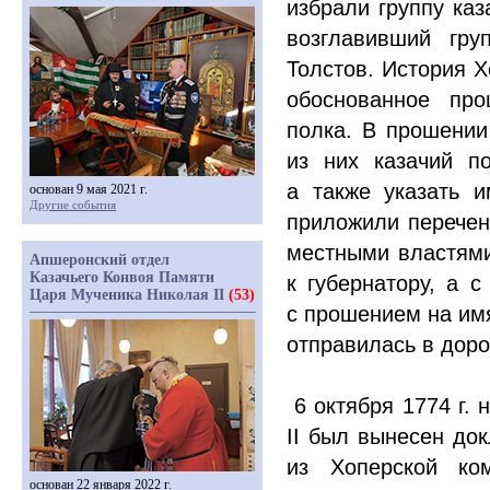
избрали группу каз
возглавивший гру
Толстов. История Х
обоснованное про
полка. В прошении
из них казачий п
а также указать 
основан 9 мая 2021 г.
Другие события
приложили перечен
местными властями
Апшеронский отдел
Казачьего Конвоя Памяти
к губернатору, а 
Царя Мученика Николая II
(53)
с прошением на имя
отправилась в доро
6 октября
1774 г
. 
II был вынесен до
из Хоперской ко
основан 22 января 2022 г.