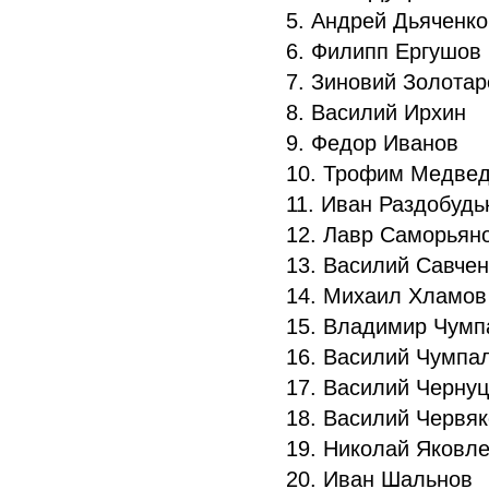
5. Андрей Дьяченк
6. Филипп Ергушов
7. Зиновий Золота
8. Василий Ирхин
9. Федор Иванов
10. Трофим Медве
11. Иван Раздобуд
12. Лавр Саморьян
13. Василий Савче
14. Михаил Хламо
15. Владимир Чум
16. Василий Чумпа
17. Василий Черну
18. Василий Червя
19. Николай Яковл
20. Иван Шальнов