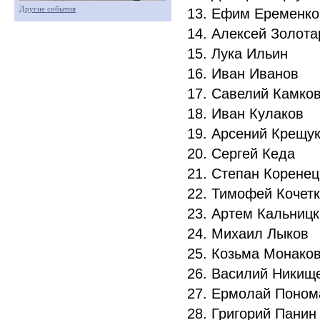
Другие события
13. Ефим Еременк
14. Алексей Золот
15. Лука Ильин
16. Иван Иванов
17. Савелий Камко
18. Иван Кулаков
19. Арсений Крещу
20. Сергей Кеда
21. Степан Корене
22. Тимофей Кочет
23. Артем Кальниц
24. Михаил Лыков
25. Козьма Монако
26. Василий Никищ
27. Ермолай Поно
28. Григорий Пани