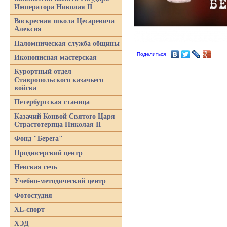
Императора Николая II
Воскресная школа Цесаревича
Алексия
Паломническая служба общины
Поделиться
Иконописная мастерская
Курортный отдел
Ставропольского казачьего
войска
Петербургская станица
Казачий Конвой Святого Царя
Страстотерпца Николая II
Фонд "Берега"
Продюсерский центр
Невская сечь
Учебно-методический центр
Фотостудия
XL-спорт
ХЭД