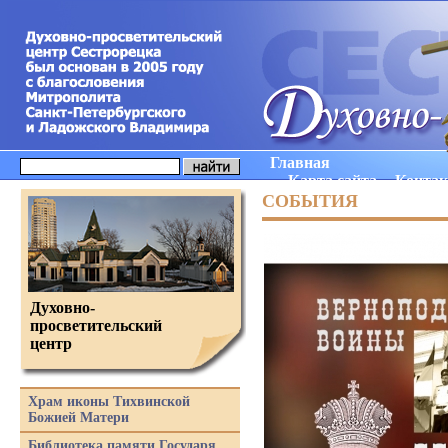
Главная
Карта сайта
Конта
СОБЫТИЯ
Духовно-
просветительский
центр
Храм иконы Тихвинской
Божией Матери
Библиотека памяти Государя