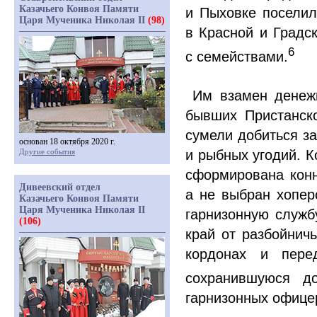
Казачьего Конвоя Памяти
и Пыховке поселил
Царя Мученика Николая II
(98)
в Красной и Градск
6
с семействами.
Им взамен денежн
бывших Пристанско
сумели добиться за
основан 18 октября 2020 г.
Другие события
и рыбных угодий. К
сформирована конн
Дивеевский отдел
а не выбран хопер
Казачьего Конвоя Памяти
Царя Мученика Николая II
гарнизонную службу
(106)
край от разбойнич
кордонах и пере
сохранившуюся д
гарнизонных офице