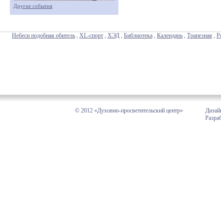
Другие события
Небеси подобная обитель
,
XL-спорт
,
ХЭД
,
Библиотека
,
Календарь
,
Трапезная
,
Р
© 2012 «Духовно-просветительский центр»
Дизай
Разра