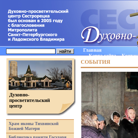
Главная
Карта сайта
Конта
СОБЫТИЯ
Духовно-
просветительский
центр
Храм иконы Тихвинской
Божией Матери
Библиотека памяти Государя