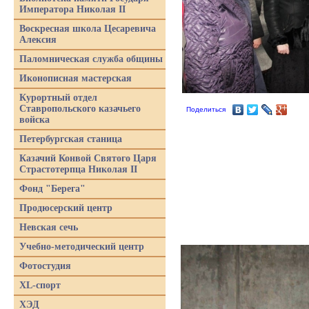
Императора Николая II
Воскресная школа Цесаревича
Алексия
Паломническая служба общины
Иконописная мастерская
Курортный отдел
Ставропольского казачьего
Поделиться
войска
Петербургская станица
Казачий Конвой Святого Царя
Страстотерпца Николая II
Фонд "Берега"
Продюсерский центр
Невская сечь
Учебно-методический центр
Фотостудия
XL-спорт
ХЭД