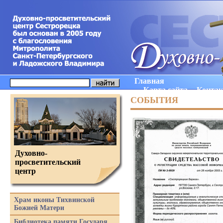
Главная
Карта сайта
Конта
СОБЫТИЯ
Духовно-
просветительский
центр
Храм иконы Тихвинской
Божией Матери
Библиотека памяти Государя