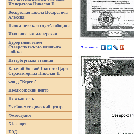
Императора Николая II
Воскресная школа Цесаревича
Алексия
Паломническая служба общины
Иконописная мастерская
Курортный отдел
Ставропольского казачьего
Поделиться
войска
Петербургская станица
Казачий Конвой Святого Царя
Страстотерпца Николая II
Фонд "Берега"
Продюсерский центр
Невская сечь
Учебно-методический центр
Фотостудия
XL-спорт
ХЭД