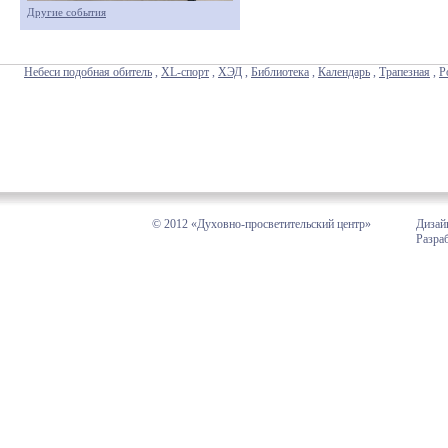
Другие события
Небеси подобная обитель
,
XL-спорт
,
ХЭД
,
Библиотека
,
Календарь
,
Трапезная
,
Р
© 2012 «Духовно-просветительский центр»
Дизай
Разра