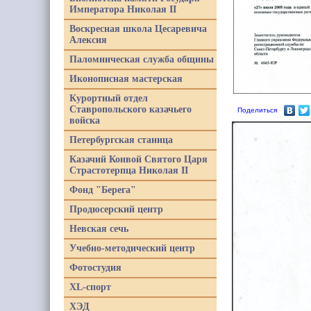
Императора Николая II
Воскресная школа Цесаревича
Алексия
Паломническая служба общины
Иконописная мастерская
Курортный отдел
Ставропольского казачьего
Поделиться
войска
Петербургская станица
Казачий Конвой Святого Царя
Страстотерпца Николая II
Фонд "Берега"
Продюсерский центр
Невская сечь
Учебно-методический центр
Фотостудия
XL-спорт
ХЭД