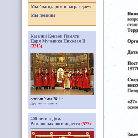
Мы благодарим и награждаем
Мы помним
Казачий Конвой Памяти
Царя Мученика Николая II
(3215)
основан 9 мая 2011 г.
Другие материалы
400-летию Дома
Романовых посвящается
(577)