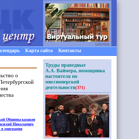
Смотреть
алендарь
Карта сайта
Контакты
Труды праведные
А.А. Ваймера, помощника
ьство о
настоятеля по
Петербургской
миссионерской
деятельности
ния
(371)
чества
тской Общины казаков
Василий Николаевич
 в эмиграции