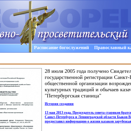
Расписание богослужений
Православный к
28 июля 2005 года получено Свидетел
государственной регистрации Санкт-
общественной организации возрожде
культурных традиций и обычаев каза
"Петербургская станица"
История создания
13 мая 2013 года. Председатель совета стариков бра
Санкт-Петербурга и Ленинградской области Быков 
предоставил информацию о жизни казаков зарубежья