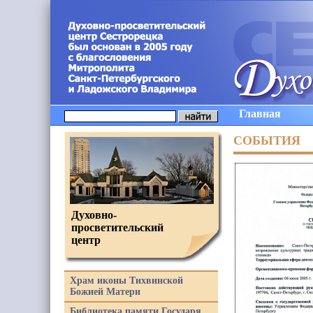
Главная
СОБЫТИЯ
Духовно-
просветительский
центр
Храм иконы Тихвинской
Божией Матери
Библиотека памяти Государя