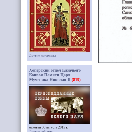
Другие материалы
Хопёрский отдел Казачьего
Конвоя Памяти Царя
Мученика Николая II
(819)
основан 30 августа 2015 г.
Другие события