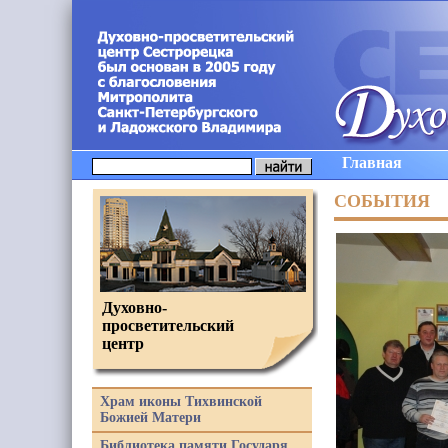
Главная
СОБЫТИЯ
Духовно-
просветительский
центр
Храм иконы Тихвинской
Божией Матери
Библиотека памяти Государя