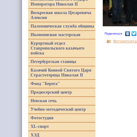
Императора Николая II
Воскресная школа Цесаревича
Алексия
Паломническая служба общины
Поделиться
Иконописная мастерская
Фоторепорта
Курортный отдел
Ставропольского казачьего
войска
Петербургская станица
Казачий Конвой Святого Царя
Страстотерпца Николая II
Фонд "Берега"
Продюсерский центр
Невская сечь
Учебно-методический центр
Фотостудия
XL-спорт
ХЭД