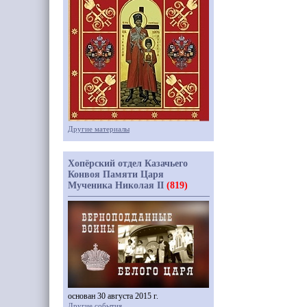
Другие материалы
Хопёрский отдел Казачьего
Конвоя Памяти Царя
Мученика Николая II
(819)
основан 30 августа 2015 г.
Другие события