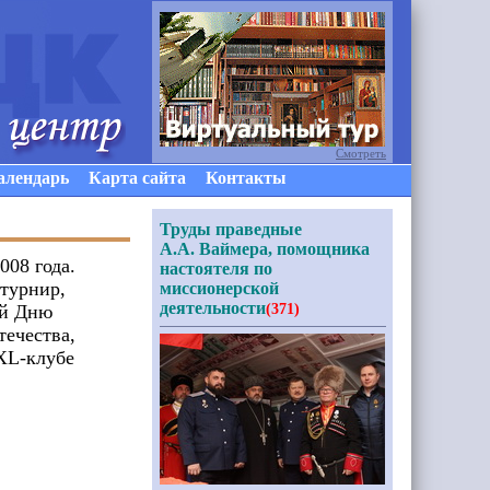
Смотреть
алендарь
Карта сайта
Контакты
Труды праведные
А.А. Ваймера, помощника
008 года.
настоятеля по
турнир,
миссионерской
деятельности
й Дню
(371)
течества,
 XL-клубе