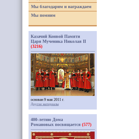
Мы благодарим и награждаем
Мы помним
Казачий Конвой Памяти
Царя Мученика Николая II
(3216)
основан 9 мая 2011 г.
Другие материалы
400-летию Дома
Романовых посвящается
(577)