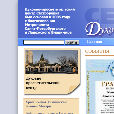
Главная
СОБЫТИЯ
Духовно-
просветительский
центр
Храм иконы Тихвинской
Божией Матери
Библиотека памяти Государя