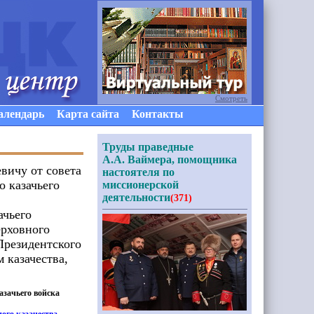
Смотреть
алендарь
Карта сайта
Контакты
Труды праведные
А.А. Ваймера, помощника
вичу от совета
настоятеля по
о казачьего
миссионерской
деятельности
(371)
ачьего
ерховного
Президентского
 казачества,
азачьего войска