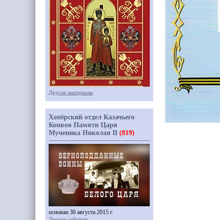
Другие материалы
Хопёрский отдел Казачьего
Конвоя Памяти Царя
Мученика Николая II
(819)
основан 30 августа 2015 г.
Другие события