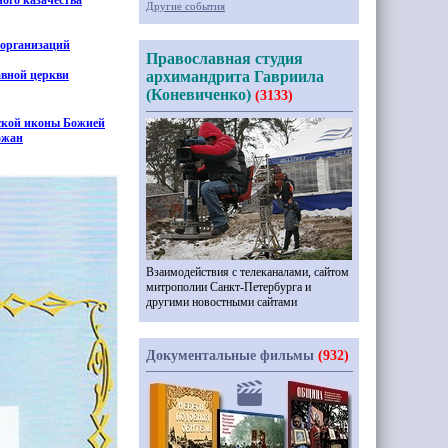
ого казачества
Другие события
 организаций
Православная студия
авной церкви
архимандрита Гавриила
(Коневиченко)
(3133)
ской иконы Божией
ожан
Взаимодействия с телеканалами, сайтом
митрополии Санкт-Петербурга и
другими новостными сайтами
Документальные фильмы
(932)