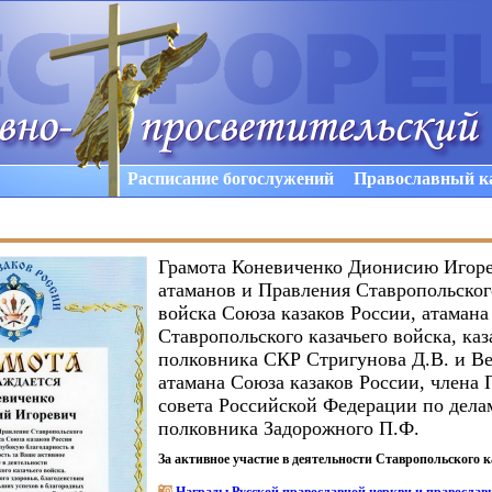
Расписание богослужений
Православный к
Грамота Коневиченко Дионисию Игоре
атаманов и Правления Ставропольског
войска Союза казаков России, атамана
Ставропольского казачьего войска, каз
полковника СКР Стригунова Д.В. и В
атамана Союза казаков России, члена 
совета Российской Федерации по делам
полковника Задорожного П.Ф.
За активное участие в деятельности Ставропольского к