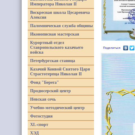
Императора Николая II
Воскресная школа Цесаревича
Алексия
Паломническая служба общины
Иконописная мастерская
Курортный отдел
Ставропольского казачьего
Поделиться
войска
Петербургская станица
Казачий Конвой Святого Царя
Страстотерпца Николая II
Фонд "Берега"
Продюсерский центр
Невская сечь
Учебно-методический центр
Фотостудия
XL-спорт
ХЭД