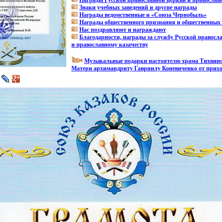
Награды Русской православной церкви и православн
Знаки учебных заведений и другие награды
Награды ведомственные и
«
Союза Чернобыль»
Награды общественного признания и общественных
Нас поздравляют и награждают
Благодарности, награды за службу Русской правосл
и православному казачеству
Музыкальные подарки настоятелю храма Тихвин
Матери архимандриту Гавриилу Коневиченко от прих