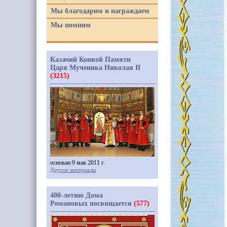
Мы благодарим и награждаем
Мы помним
Казачий Конвой Памяти
Царя Мученика Николая II
(3215)
основан 9 мая 2011 г.
Другие материалы
400-летию Дома
Романовых посвящается
(577)