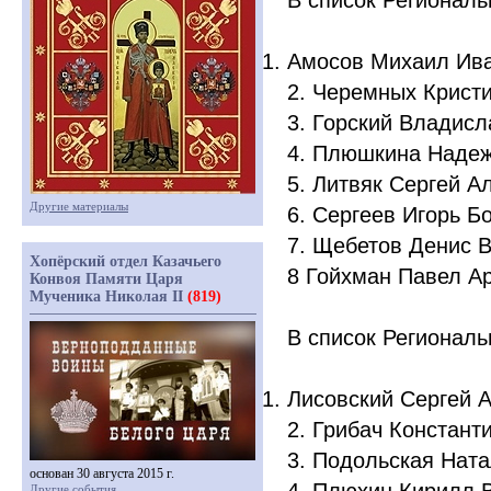
В список Региональ
Амосов Михаил Ив
2. Черемных Крист
3. Горский Владис
4. Плюшкина Наде
5. Литвяк Сергей А
Другие материалы
6. Сергеев Игорь Б
7. Щебетов Денис 
Хопёрский отдел Казачьего
8 Гойхман Павел А
Конвоя Памяти Царя
Мученика Николая II
(819)
В список Региональ
Лисовский Сергей 
2. Грибач Констант
3. Подольская Нат
основан 30 августа 2015 г.
Другие события