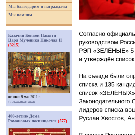
Мы благодарим и награждаем
Мы помним
Согласно официаль
Казачий Конвой Памяти
Царя Мученика Николая II
руководством Росси
(3215)
РЭП
«ЗЕЛЁНЫЕ
» 5
и утверждён список
На съезде были оп
списка и 135 канд
список
«ЗЕЛЁНЫХ
»
основан 9 мая 2011 г.
Законодательного С
Другие материалы
лидеров списка во
400-летию Дома
Руслан Хвостов, А
Романовых посвящается
(577)