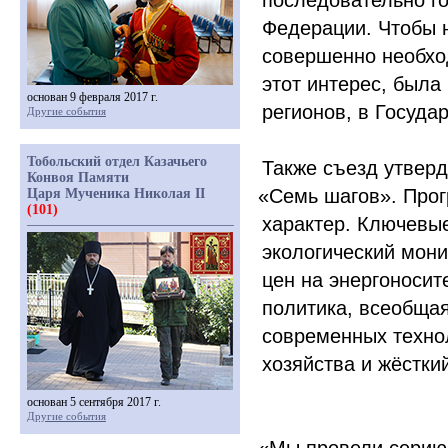
последовательно г
Федерации. Чтобы 
совершенно необхо
этот интерес, была
основан 9 февраля 2017 г.
регионов, в Госуда
Другие события
Тобольский отдел Казачьего
Также съезд утвер
Конвоя Памяти
«Семь
шагов». Про
Царя Мученика Николая II
(101)
характер. Ключевы
экологический мони
цен на энергоносит
политика, всеобща
современных технол
хозяйства и жёстки
основан 5 сентября 2017 г.
Другие события