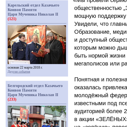
«Мы
провели серию 
Карельский отдел Казачьего
общественностью „З
Конвоя Памяти
Царя Мученика Николая II
мощную поддержку 
(121)
Увидели, что главн
Образование, меди
и доступный общест
которым можно дыша
быть нормой жизни 
мегаполисов или р
основан 22 марта 2018 г.
Другие события
Понятная и полезна
Белгородский отдел Казачьего
оказалась привлек
Конвоя Памяти
молодёжный федера
Царя Мученика Николая II
(233)
известными под пс
аудиторией более 
в акции
«ЗЕЛЁНЫХ