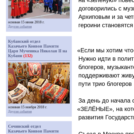
на
«зелёную
» пове
договорились с му
Архиповым и за чет
основан 15 июня 2018 г.
героини становятс
Другие события
Кубанский отдел
Казачьего Конвоя Памяти
«Если
мы хотим
что
Царя Мученика Николая II на
Кубани
(132)
Нужно идти в полит
блогеров, музыканто
поддерживают живу
пути трио блогеров 
За день до начала 
основан 15 ноября 2018 г.
«ЗЕЛЁНЫЕ
», на к
Другие события
развития Государст
Сочинский отдел
Казачьего Конвоя Памяти