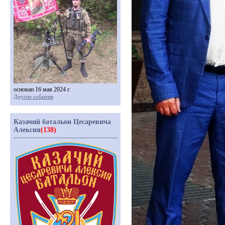
основан 16 мая 2024 г.
Другие события
Казачий батальон Цесаревича
Алексия
(138)