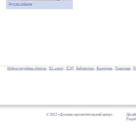
Другие события
Небеси подобная обитель
,
XL-спорт
,
ХЭД
,
Библиотека
,
Календарь
,
Трапезная
,
Р
© 2012 «Духовно-просветительский центр»
Дизай
Разра