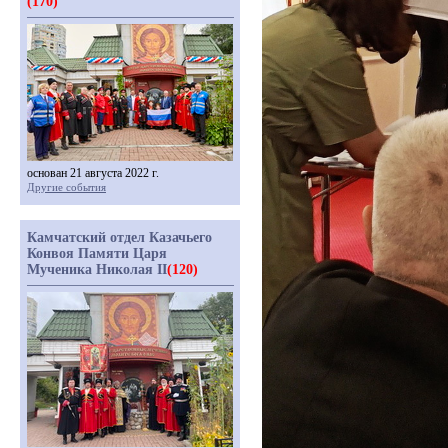
(170)
основан 21 августа 2022 г.
Другие события
Камчатский отдел Казачьего
Конвоя Памяти Царя
Мученика Николая II
(120)