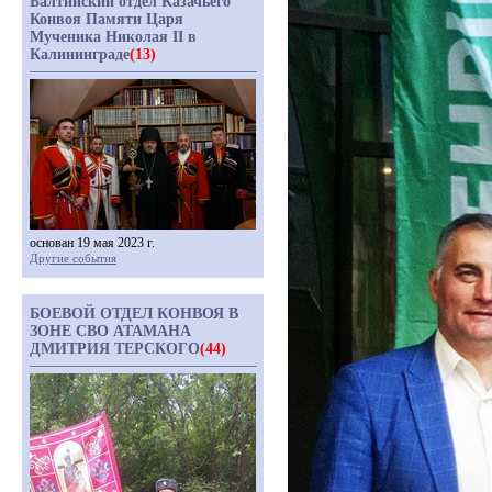
Балтийский отдел Казачьего
Конвоя Памяти Царя
Мученика Николая II в
Калининграде
(13)
основан 19 мая 2023 г.
Другие события
БОЕВОЙ ОТДЕЛ КОНВОЯ В
ЗОНЕ СВО АТАМАНА
ДМИТРИЯ ТЕРСКОГО
(44)