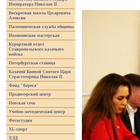
Императора Николая II
Воскресная школа Цесаревича
Алексия
Паломническая служба общины
Иконописная мастерская
Курортный отдел
Ставропольского казачьего
войска
Петербургская станица
Казачий Конвой Святого Царя
Страстотерпца Николая II
Фонд "Берега"
Продюсерский центр
Невская сечь
Учебно-методический центр
Фотостудия
XL-спорт
ХЭД