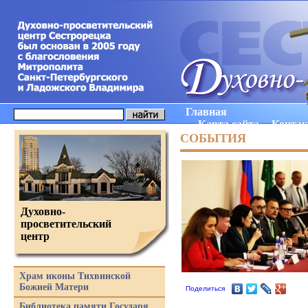
Главная
Карта сайта
Конта
СОБЫТИЯ
Духовно-
просветительский
центр
Храм иконы Тихвинской
Божией Матери
Поделиться
Библиотека памяти Государя