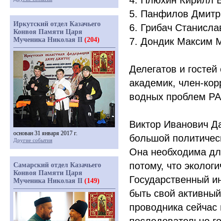
4. Плюхин Кирилл 
5. Панфилов Дмитр
Иркутский отдел Казачьего
6. Грибач Станисла
Конвоя Памяти Царя
Мученика Николая II
(204)
7. Дондик Максим 
Делегатов и гостей
академик, член-кор
водных проблем РА
Виктор Иванович Д
основан 31 января 2017 г.
большой политическ
Другие события
Она необходима дл
потому, что эколог
Самарский отдел Казачьего
Конвоя Памяти Царя
Государственный ин
Мученика Николая II
(149)
быть свой активный
проводника сейчас 