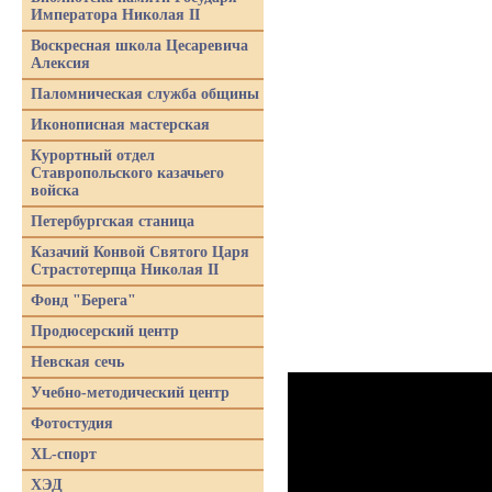
Императора Николая II
Воскресная школа Цесаревича
Алексия
Паломническая служба общины
Иконописная мастерская
Курортный отдел
Ставропольского казачьего
войска
Петербургская станица
Казачий Конвой Святого Царя
Страстотерпца Николая II
Фонд "Берега"
Продюсерский центр
Невская сечь
Учебно-методический центр
Фотостудия
XL-спорт
ХЭД