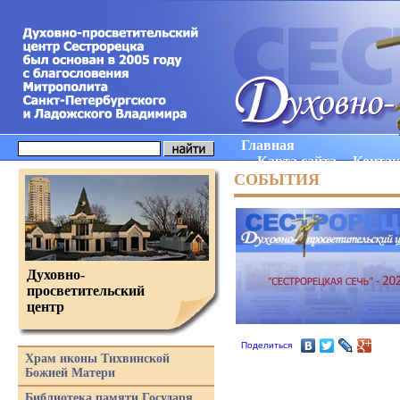
Главная
Карта сайта
Конта
СОБЫТИЯ
Духовно-
просветительский
центр
Поделиться
Храм иконы Тихвинской
Божией Матери
Библиотека памяти Государя