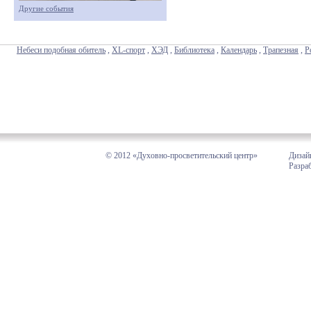
Другие события
Небеси подобная обитель
,
XL-спорт
,
ХЭД
,
Библиотека
,
Календарь
,
Трапезная
,
Р
© 2012 «Духовно-просветительский центр»
Дизай
Разра