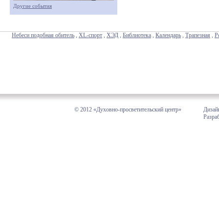
Другие события
Небеси подобная обитель
,
XL-спорт
,
ХЭД
,
Библиотека
,
Календарь
,
Трапезная
,
Р
© 2012 «Духовно-просветительский центр»
Дизай
Разра