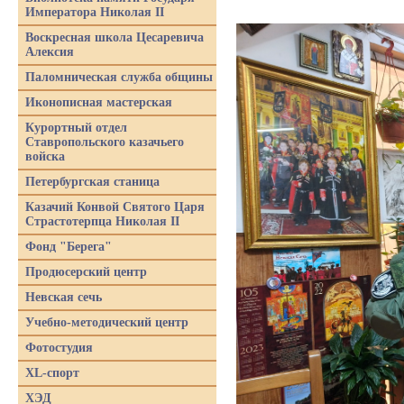
Императора Николая II
Воскресная школа Цесаревича
Алексия
Паломническая служба общины
Иконописная мастерская
Курортный отдел
Ставропольского казачьего
войска
Петербургская станица
Казачий Конвой Святого Царя
Страстотерпца Николая II
Фонд "Берега"
Продюсерский центр
Невская сечь
Учебно-методический центр
Фотостудия
XL-спорт
ХЭД