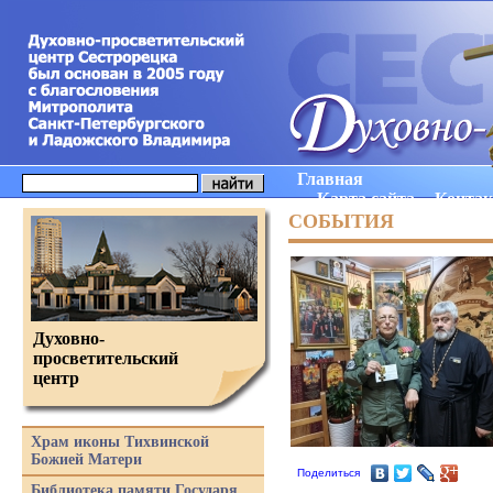
Главная
Карта сайта
Конта
СОБЫТИЯ
Духовно-
просветительский
центр
Храм иконы Тихвинской
Божией Матери
Поделиться
Библиотека памяти Государя