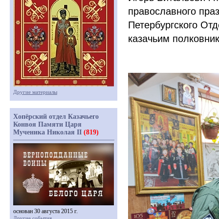
православного пра
Петербургского Отд
казачьим полковни
Другие материалы
Хопёрский отдел Казачьего
Конвоя Памяти Царя
Мученика Николая II
(819)
основан 30 августа 2015 г.
Другие события