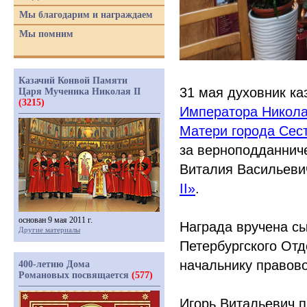
Мы благодарим и награждаем
Мы помним
Казачий Конвой Памяти
31 мая духовник к
Царя Мученика Николая II
(3215)
Императора Никол
Матери города Сес
за верноподданниче
Виталия Васильеви
II»
.
основан 9 мая 2011 г.
Награда вручена сы
Другие материалы
Петербургского Отд
начальнику правов
400-летию Дома
Романовых посвящается
(577)
Игорь Витальевич п