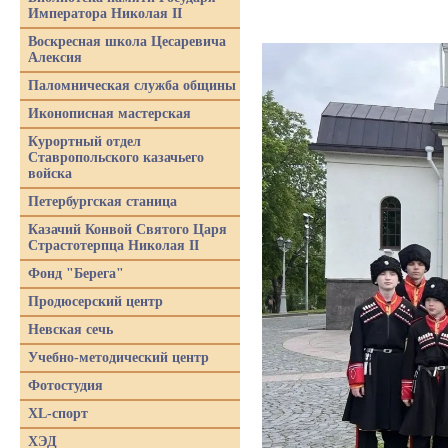
Императора Николая II
Воскресная школа Цесаревича
Алексия
Паломническая служба общины
Иконописная мастерская
Курортный отдел
Ставропольского казачьего
войска
Петербургская станица
Казачий Конвой Святого Царя
Страстотерпца Николая II
Фонд "Берега"
Продюсерский центр
Невская сечь
Учебно-методический центр
Фотостудия
XL-спорт
ХЭД