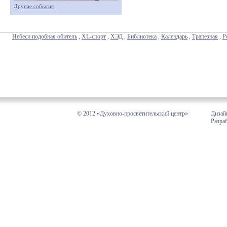
Другие события
Небеси подобная обитель
,
XL-спорт
,
ХЭД
,
Библиотека
,
Календарь
,
Трапезная
,
Р
© 2012 «Духовно-просветительский центр»
Дизай
Разра