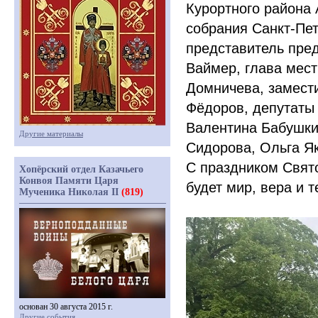
Курортного района 
собрания Санкт-Пе
представитель пре
Ваймер, глава мес
Домничева, замест
Фёдоров, депутаты
Валентина Бабушки
Другие материалы
Сидорова, Ольга Я
С праздником Свято
Хопёрский отдел Казачьего
Конвоя Памяти Царя
будет мир, вера и т
Мученика Николая II
(819)
основан 30 августа 2015 г.
Другие события