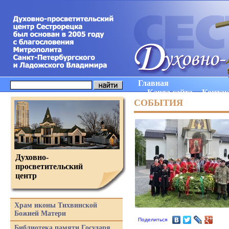
Главная
Карта сайта
Конта
СОБЫТИЯ
Духовно-
просветительский
центр
Храм иконы Тихвинской
Божией Матери
Поделиться
Библиотека памяти Государя