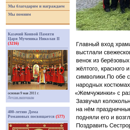
Мы благодарим и награждаем
Мы помним
Казачий Конвой Памяти
Царя Мученика Николая II
Главный вход храм
(3216)
выстлали свежеско
венок из берёзовы
жёлтого, красного 
символики.По обе с
народных костюма
«Жемчужинки
» с ра
основан 9 мая 2011 г.
Другие материалы
Зазвучал колокольн
на нём праздничные
400-летию Дома
подняли его и возг
Романовых посвящается
(577)
Поздравить Сестро