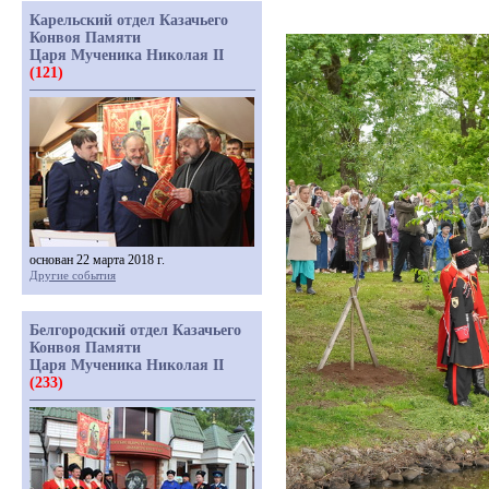
Карельский отдел Казачьего
Конвоя Памяти
Царя Мученика Николая II
(121)
основан 22 марта 2018 г.
Другие события
Белгородский отдел Казачьего
Конвоя Памяти
Царя Мученика Николая II
(233)