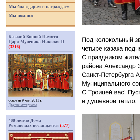
Мы благодарим и награждаем
Мы помним
Казачий Конвой Памяти
Под колокольный зв
Царя Мученика Николая II
(3216)
четыре казака подн
С праздником жите
района Александр З
Санкт-Петербурга А
Муниципального со
С Троицей вас! Пус
и душевное тепло.
основан 9 мая 2011 г.
Другие материалы
400-летию Дома
Романовых посвящается
(577)