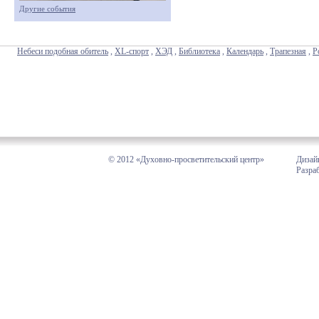
Другие события
Небеси подобная обитель
,
XL-спорт
,
ХЭД
,
Библиотека
,
Календарь
,
Трапезная
,
Р
© 2012 «Духовно-просветительский центр»
Дизай
Разра