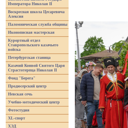
Императора Николая II
Воскресная школа Цесаревича
Алексия
Паломническая служба общины
Иконописная мастерская
Курортный отдел
Ставропольского казачьего
войска
Петербургская станица
Казачий Конвой Святого Царя
Страстотерпца Николая II
Фонд "Берега"
Продюсерский центр
Невская сечь
Учебно-методический центр
Фотостудия
XL-спорт
ХЭД