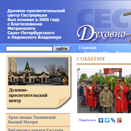
Главная
Карта сайта
Конта
СОБЫТИЯ
Духовно-
просветительский
центр
Храм иконы Тихвинской
Поделиться
Божией Матери
Библиотека памяти Государя