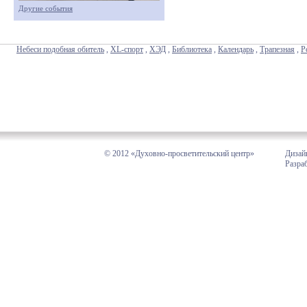
Другие события
Небеси подобная обитель
,
XL-спорт
,
ХЭД
,
Библиотека
,
Календарь
,
Трапезная
,
Р
© 2012 «Духовно-просветительский центр»
Дизай
Разра