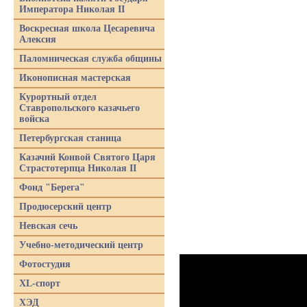
Императора Николая II
Воскресная школа Цесаревича
Алексия
Паломническая служба общины
Иконописная мастерская
Курортный отдел
Ставропольского казачьего
войска
Петербургская станица
Казачий Конвой Святого Царя
Страстотерпца Николая II
Фонд "Берега"
Продюсерский центр
Невская сечь
Учебно-методический центр
Фотостудия
XL-спорт
ХЭД