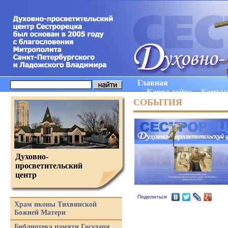
Главная
Карта сайта
Конта
СОБЫТИЯ
Духовно-
просветительский
центр
Поделиться
Храм иконы Тихвинской
Божией Матери
Библиотека памяти Государя