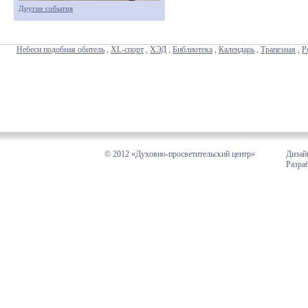
Другие события
Небеси подобная обитель
,
XL-спорт
,
ХЭД
,
Библиотека
,
Календарь
,
Трапезная
,
Р
© 2012 «Духовно-просветительский центр»
Дизай
Разра