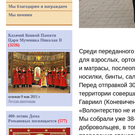
Мы благодарим и награждаем
Мы помним
Казачий Конвой Памяти
Царя Мученика Николая II
(3216)
Среди переданного
для взрослых, орт
и матрасы, послеоп
носилки, бинты, са
Перед отправкой 3
территории соверш
основан 9 мая 2011 г.
Гавриил
(Коневиче
Другие материалы
«Волонтерство
не и
400-летию Дома
Мы собрали уже 38
Романовых посвящается
(577)
добровольцев, в то