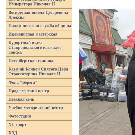
Императора Николая II
Воскресная школа Цесаревича
Алексия
Паломническая служба общины
Иконописная мастерская
Курортный отдел
Ставропольского казачьего
войска
Петербургская станица
Казачий Конвой Святого Царя
Страстотерпца Николая II
Фонд "Берега"
Продюсерский центр
Невская сечь
Учебно-методический центр
Фотостудия
XL-спорт
ХЭД