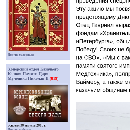
проведения спецоп
Эту акцию мы посв
предстоящему Дню
Отец Гавриил выраз
фондам
«Хранител
нПетербурга», общ
Победу! Своих не б
Другие материалы
на СВО»,
«Мы
с ва
памяти святого имп
Хопёрский отдел Казачьего
Медтехника», полп
Конвоя Памяти Царя
Мученика Николая II
(819)
Ваймеру, а также м
казачьим общинам 
основан 30 августа 2015 г.
Другие события