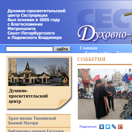
Главная
Карта сайта
Конта
СОБЫТИЯ
Духовно-
просветительский
центр
Храм иконы Тихвинской
Божией Матери
Поделиться
Библиотека памяти Государя