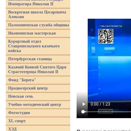
Императора Николая II
Воскресная школа Цесаревича
Алексия
Паломническая служба общины
Иконописная мастерская
Курортный отдел
Ставропольского казачьего
войска
Петербургская станица
Казачий Конвой Святого Царя
Страстотерпца Николая II
Фонд "Берега"
Продюсерский центр
Невская сечь
Учебно-методический центр
Фотостудия
XL-спорт
ХЭД