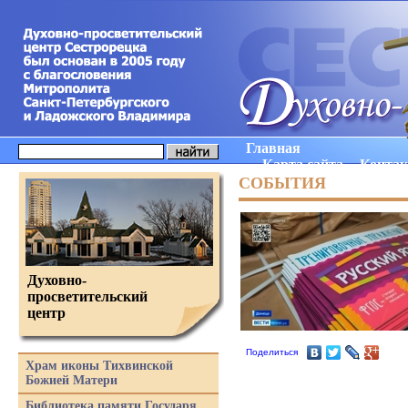
Главная
Карта сайта
Конта
СОБЫТИЯ
Духовно-
просветительский
центр
Поделиться
Храм иконы Тихвинской
Божией Матери
Библиотека памяти Государя