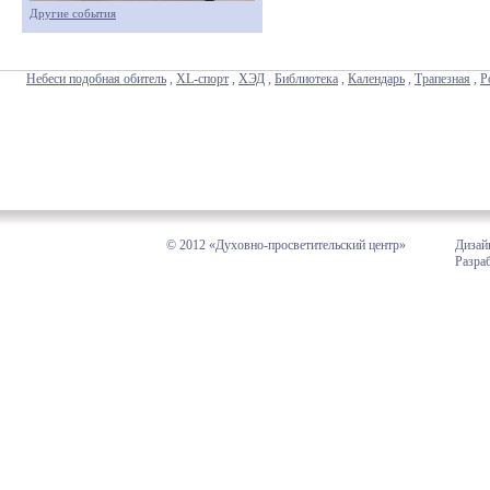
Другие события
Небеси подобная обитель
,
XL-спорт
,
ХЭД
,
Библиотека
,
Календарь
,
Трапезная
,
Р
© 2012 «Духовно-просветительский центр»
Дизай
Разра