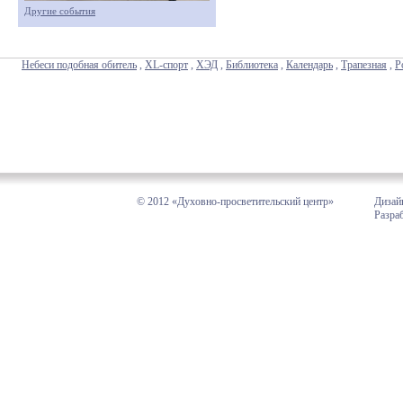
Другие события
Небеси подобная обитель
,
XL-спорт
,
ХЭД
,
Библиотека
,
Календарь
,
Трапезная
,
Р
© 2012 «Духовно-просветительский центр»
Дизай
Разра