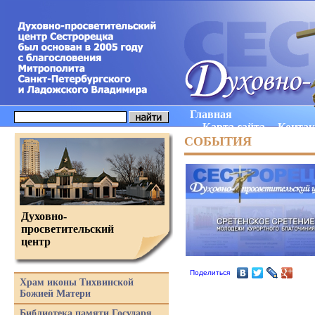
Главная
Карта сайта
Конта
СОБЫТИЯ
Духовно-
просветительский
центр
Поделиться
Храм иконы Тихвинской
Божией Матери
Библиотека памяти Государя