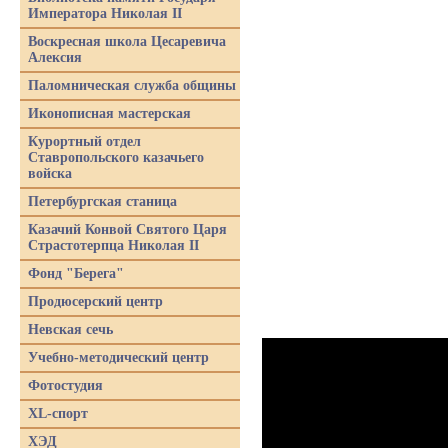
Императора Николая II
Воскресная школа Цесаревича
Алексия
Паломническая служба общины
Иконописная мастерская
Курортный отдел
Ставропольского казачьего
войска
Петербургская станица
Казачий Конвой Святого Царя
Страстотерпца Николая II
Фонд "Берега"
Продюсерский центр
Невская сечь
Учебно-методический центр
Фотостудия
XL-спорт
ХЭД