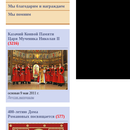
Мы благодарим и награждаем
Мы помним
Казачий Конвой Памяти
Царя Мученика Николая II
(3216)
основан 9 мая 2011 г.
Другие материалы
400-летию Дома
Романовых посвящается
(577)