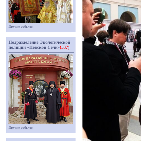
Другие события
Подразделение Экологической
полиции «Невской Сечи»
(537)
Другие события