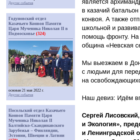
является архиманд
Другие события
в казачий батальон
конвоя. А также от
Годуновский отдел
Казачьего Конвоя Памяти
школьной и развив
Царя Мученика Николая II в
Подмосковье
(324)
помощь фронту. На 
община
«Невская
се
Мы выезжаем в Дон
с людьми для перед
на освобождающихс
основан 21 мая 2022 г.
Другие события
Наш девиз: Идём в
Посольский отдел Казачьего
Сергей Лисовский,
Конвоя Памяти Царя
Мученика Николая II
и Экология», пре
Балтийско-Скандинавского
Зарубежья – Финляндии,
и Ленинградской 
Эстонии, Швеции и Латвии