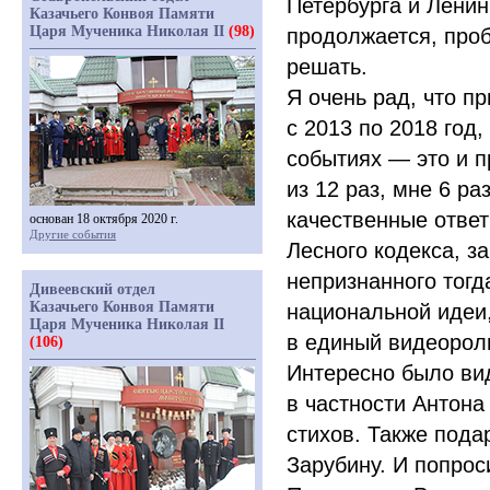
Петербурга и Ленин
Казачьего Конвоя Памяти
Царя Мученика Николая II
(98)
продолжается, проб
решать.
Я очень рад, что п
с 2013 по 2018 год
событиях — это и 
из 12 раз, мне 6 р
качественные ответ
основан 18 октября 2020 г.
Другие события
Лесного кодекса, з
непризнанного тогд
Дивеевский отдел
Казачьего Конвоя Памяти
национальной идеи
Царя Мученика Николая II
в единый видеорол
(106)
Интересно было вид
в частности Антона
стихов. Также под
Зарубину. И попро