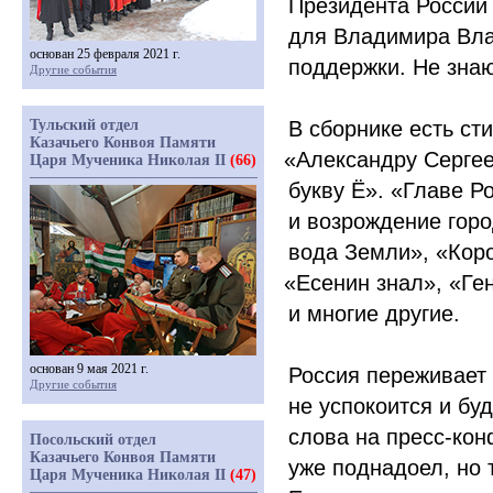
Президента России 
для Владимира Вла
основан 25 февраля 2021 г.
поддержки. Не знаю
Другие события
Тульский отдел
В сборнике есть ст
Казачьего Конвоя Памяти
«Александру
Сергее
Царя Мученика Николая II
(66)
букву Ё».
«Главе
Ро
и возрождение горо
вода Земли»,
«Кор
«Есенин
знал»,
«Ге
и многие другие.
основан 9 мая 2021 г.
Россия переживает 
Другие события
не успокоится и бу
слова на пресс-кон
Посольский отдел
Казачьего Конвоя Памяти
уже поднадоел, но т
Царя Мученика Николая II
(47)