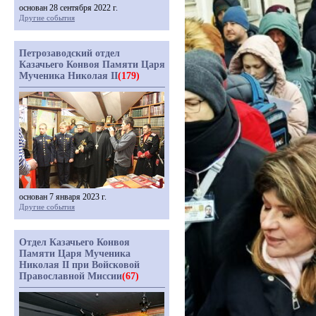
основан 28 сентября 2022 г.
Другие события
Петрозаводский отдел
Казачьего Конвоя Памяти Царя
Мученика Николая II
(179)
основан 7 января 2023 г.
Другие события
Отдел Казачьего Конвоя
Памяти Царя Мученика
Николая II при Войсковой
Православной Миссии
(67)