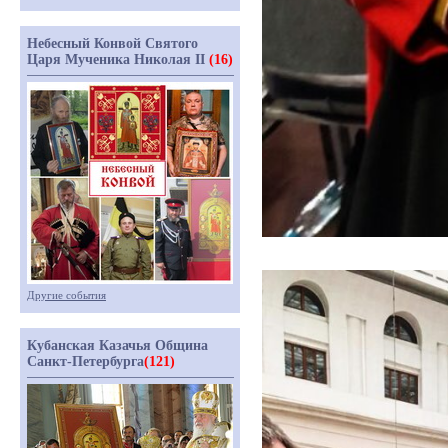
Небесный Конвой Святого
Царя Мученика Николая II
(16)
Другие события
Кубанская Казачья Община
Санкт-Петербурга
(121)