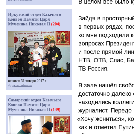
В целом всё было к
Иркутский отдел Казачьего
Зайдя в просторный
Конвоя Памяти Царя
Мученика Николая II
(204)
в первых рядах, по
ко мне подходили 
вопросах Президент
и после прямой ли
НТВ, ОТВ, Спас, Ба
ТВ Россия.
основан 31 января 2017 г.
В зале нашёл своб
Другие события
достаточно далеко 
Самарский отдел Казачьего
находились коллеги
Конвоя Памяти Царя
журналист. Передо 
Мученика Николая II
(149)
«Хочу
жениться», ко
как и отметил Пути