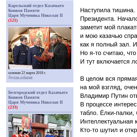
Карельский отдел Казачьего
Наступила тишина. 
Конвоя Памяти
Царя Мученика Николая II
Президента. Начало
(121)
заметит мой плакат
и мою казачью спра
как я полный зал. 
Но я-то считаю, чт
И тут включается л
основан 22 марта 2018 г.
Другие события
В целом вся пряма
на мой взгляд, оче
Белгородский отдел Казачьего
Владимир Путин отв
Конвоя Памяти
Царя Мученика Николая II
В процессе интере
(233)
табло. Ёлки-палки,
Интеллектуальная к
Кто-то шутил и отк