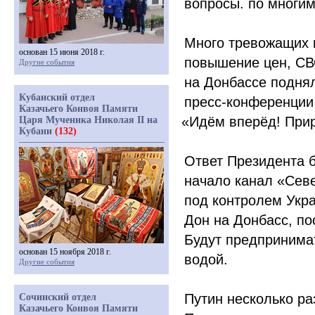
вопросы. по многим
Много тревожащих 
основан 15 июня 2018 г.
повышение цен, СВ
Другие события
на Донбассе поднял
Кубанский отдел
пресс-конференции 
Казачьего Конвоя Памяти
«Идём
вперёд! Прир
Царя Мученика Николая II на
Кубани
(132)
Ответ Президента б
начало канал
«Сев
под контролем Укра
Дон на Донбасс, по
Будут предпринима
основан 15 ноября 2018 г.
водой.
Другие события
Путин несколько ра
Сочинский отдел
Казачьего Конвоя Памяти