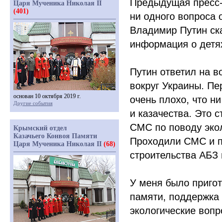
Предыдущая пресс-
Царя Мученика Николая II
(401)
ни одного вопроса 
Владимир Путин ска
информация о детях
Путин ответил на в
вокруг Украины. Пе
основан 10 октября 2019 г.
очень плохо, что н
Другие события
и казачества. Это 
СМС по поводу экол
Крымский отдел
Казачьего Конвоя Памяти
Проходили СМС и п
Царя Мученика Николая II
(68)
строительства АБЗ 
У меня было приго
памяти, поддержка 
экологические вопр