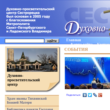
Главная
Карта сайта
Конта
СОБЫТИЯ
Духовно-
просветительский
центр
Поделиться
Храм иконы Тихвинской
Божией Матери
Библиотека памяти Государя