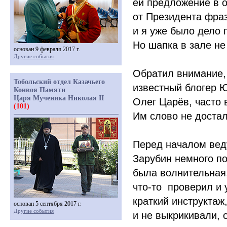
ей предложение в о
от Президента фраз
и я уже было дело 
Но шапка в зале не
основан 9 февраля 2017 г.
Другие события
Обратил внимание, 
Тобольский отдел Казачьего
известный блогер 
Конвоя Памяти
Царя Мученика Николая II
Олег Царёв, часто
(101)
Им слово не достал
Перед началом вед
Зарубин немного п
была волнительная,
что-то
проверил и у
краткий инструктаж
основан 5 сентября 2017 г.
Другие события
и не выкрикивали, 