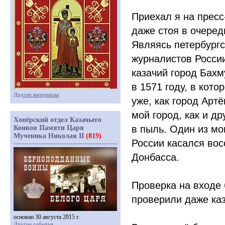
Приехал я на пресс
даже стоя в очеред
Являясь петербург
журналистов Росси
казачий город Бахм
в 1571 году, в кот
Другие материалы
уже, как город Арт
мой город, как и д
Хопёрский отдел Казачьего
в пыль. Один из мо
Конвоя Памяти Царя
Мученика Николая II
(819)
России касался во
Донбасса.
Проверка на входе 
проверили даже каз
основан 30 августа 2015 г.
Другие события