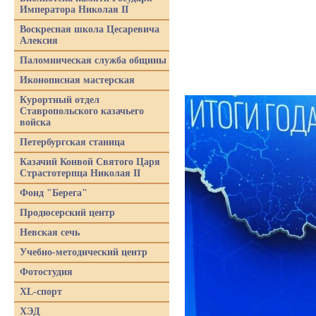
Императора Николая II
Воскресная школа Цесаревича
Алексия
Паломническая служба общины
Иконописная мастерская
Курортный отдел
Ставропольского казачьего
войска
Петербургская станица
Казачий Конвой Святого Царя
Страстотерпца Николая II
Фонд "Берега"
Продюсерский центр
Невская сечь
Учебно-методический центр
Фотостудия
XL-спорт
ХЭД