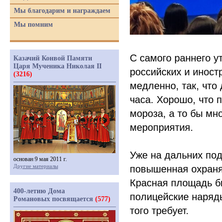
Мы благодарим и награждаем
Мы помним
С самого раннего у
Казачий Конвой Памяти
Царя Мученика Николая II
российских и иност
(3216)
медленно, так, что
часа. Хорошо, что 
мороза, а то бы мн
мероприятия.
Уже на дальних под
основан 9 мая 2011 г.
Другие материалы
повышенная охраня
Красная площадь бы
400-летию Дома
полицейские наряды
Романовых посвящается
(577)
того требует.