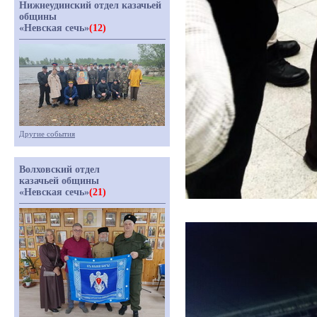
Нижнеудинский отдел казачьей
общины
«Невская сечь»
(12)
Другие события
Волховский отдел
казачьей общины
«Невская сечь»
(21)