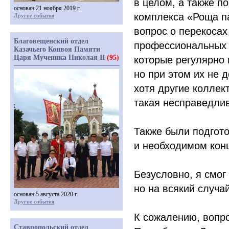
в целом, а также п
основан 21 ноября 2019 г.
комплекса
«Роща
па
Другие события
вопрос о перекосах
Благовещенский отдел
профессиональных 
Казачьего Конвоя Памяти
Царя Мученика Николая II
(95)
которые регулярно 
но при этом их не 
хотя другие коллек
такая несправедли
Также были подгот
и необходимом кон
Безусловно, я смог 
но на всякий случа
основан 5 августа 2020 г.
Другие события
К сожалению, вопро
Ставропольский отдел