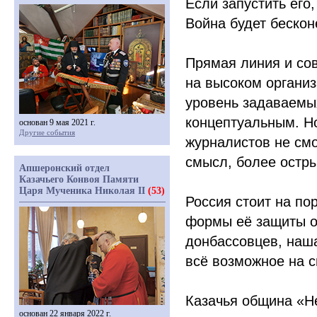
Если запустить его
Война будет бескон
Прямая линия и со
на высоком организ
уровень задаваемы
концептуальным. Но 
основан 9 мая 2021 г.
Другие события
журналистов не смо
смысл, более остр
Апшеронский отдел
Казачьего Конвоя Памяти
Царя Мученика Николая II
(53)
Россия стоит на по
формы её защиты о
донбассовцев, наш
всё возможное на с
Казачья община
«Н
основан 22 января 2022 г.