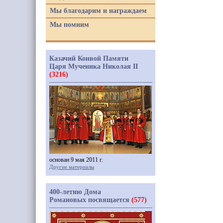
Мы благодарим и награждаем
Мы помним
Казачий Конвой Памяти
Царя Мученика Николая II
(3216)
основан 9 мая 2011 г.
Другие материалы
400-летию Дома
Романовых посвящается
(577)