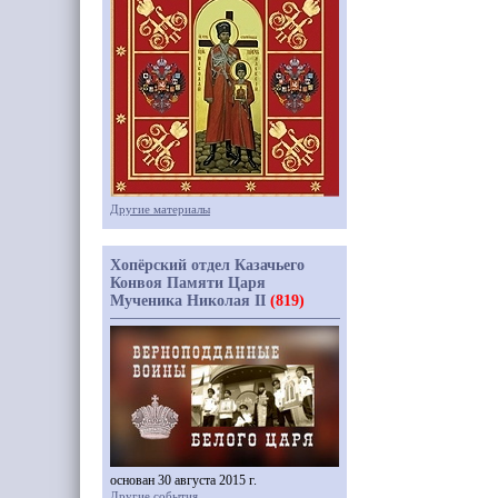
Другие материалы
Хопёрский отдел Казачьего
Конвоя Памяти Царя
Мученика Николая II
(819)
основан 30 августа 2015 г.
Другие события