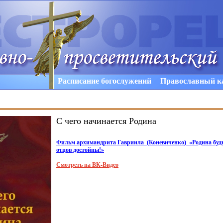
Расписание богослужений
Православный к
С чего начинается Родина
Фильм архимандрита Гавриила
(Коневиченко
)
«Родина
буд
отцов достойны!»
Смотреть на ВК-Видео