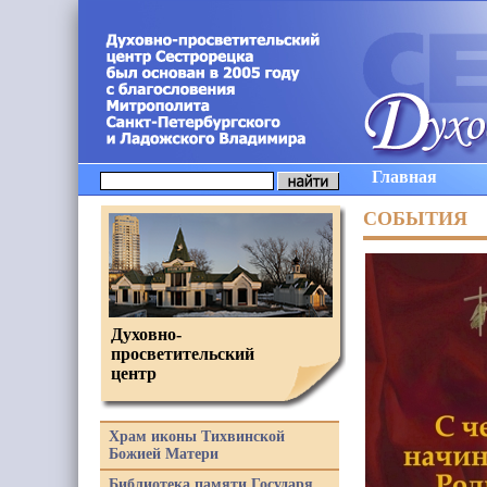
Главная
СОБЫТИЯ
Духовно-
просветительский
центр
Храм иконы Тихвинской
Божией Матери
Библиотека памяти Государя