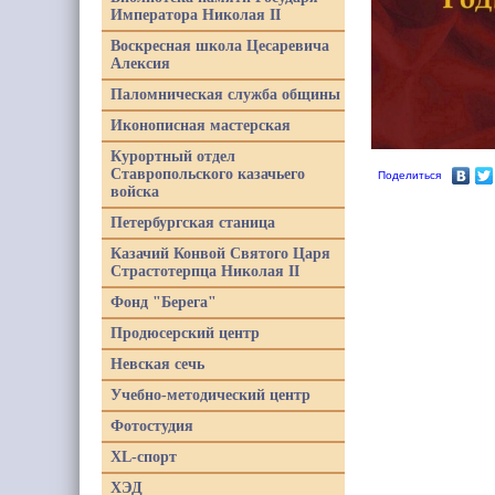
Императора Николая II
Воскресная школа Цесаревича
Алексия
Паломническая служба общины
Иконописная мастерская
Курортный отдел
Ставропольского казачьего
Поделиться
войска
Петербургская станица
Казачий Конвой Святого Царя
Страстотерпца Николая II
Фонд "Берега"
Продюсерский центр
Невская сечь
Учебно-методический центр
Фотостудия
XL-спорт
ХЭД