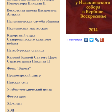
Императора Николая II
Воскресная школа Цесаревича
Алексия
Паломническая служба общины
Иконописная мастерская
Курортный отдел
Ставропольского казачьего
Поделиться
войска
Петербургская станица
Казачий Конвой Святого Царя
Страстотерпца Николая II
Фонд "Берега"
Продюсерский центр
Невская сечь
Учебно-методический центр
Фотостудия
XL-спорт
ХЭД