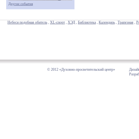
Другие события
Небеси подобная обитель
,
XL-спорт
,
ХЭД
,
Библиотека
,
Календарь
,
Трапезная
,
Р
© 2012 «Духовно-просветительский центр»
Дизай
Разра