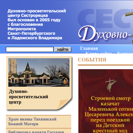
Главная
Карта сайта
Конта
СОБЫТИЯ
Духовно-
просветительский
центр
Храм иконы Тихвинской
Божией Матери
Библиотека памяти Государя