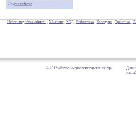
Другие события
Небеси подобная обитель
,
XL-спорт
,
ХЭД
,
Библиотека
,
Календарь
,
Трапезная
,
Р
© 2012 «Духовно-просветительский центр»
Дизай
Разра