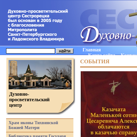
Главная
Карта сайта
Конта
СОБЫТИЯ
Духовно-
просветительский
центр
Храм иконы Тихвинской
Божией Матери
Библиотека памяти Государя