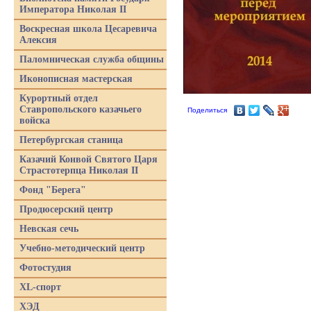
Императора Николая II
Воскресная школа Цесаревича
Алексия
Паломническая служба общины
Иконописная мастерская
Курортный отдел
Ставропольского казачьего
Поделиться
войска
Петербургская станица
Казачий Конвой Святого Царя
Страстотерпца Николая II
Фонд "Берега"
Продюсерский центр
Невская сечь
Учебно-методический центр
Фотостудия
XL-спорт
ХЭД