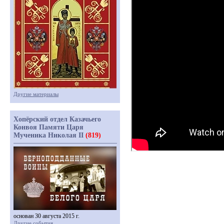
Другие материалы
Хопёрский отдел Казачьего
Конвоя Памяти Царя
Мученика Николая II
(819)
основан 30 августа 2015 г.
Другие события