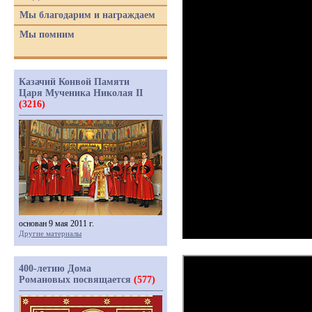
Мы благодарим и награждаем
Мы помним
Казачий Конвой Памяти
Царя Мученика Николая II
(3216)
основан 9 мая 2011 г.
Другие материалы
400-летию Дома
Романовых посвящается
(577)