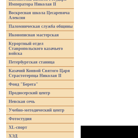
Императора Николая II
Воскресная школа Цесаревича
Алексия
Паломническая служба общины
Иконописная мастерская
Курортный отдел
Ставропольского казачьего
войска
Петербургская станица
Казачий Конвой Святого Царя
Страстотерпца Николая II
Фонд "Берега"
Продюсерский центр
Невская сечь
Учебно-методический центр
Фотостудия
XL-спорт
ХЭД