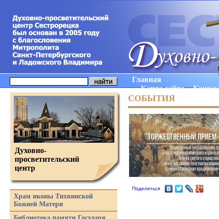
Главная
Карта сайта
Конта
СОБЫТИЯ
Духовно-
просветительский
центр
Поделиться
Храм иконы Тихвинской
Божией Матери
Библиотека памяти Государя