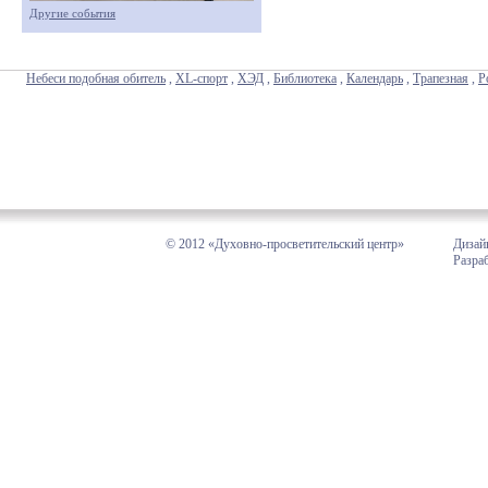
Другие события
Небеси подобная обитель
,
XL-спорт
,
ХЭД
,
Библиотека
,
Календарь
,
Трапезная
,
Р
© 2012 «Духовно-просветительский центр»
Дизай
Разра