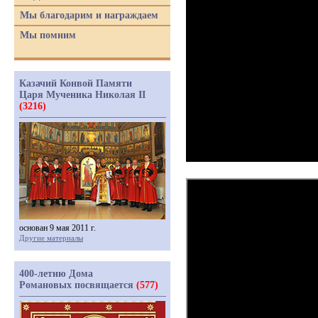
Мы благодарим и награждаем
Мы помним
Казачий Конвой Памяти
Царя Мученика Николая II
(3216)
основан 9 мая 2011 г.
Другие материалы
400-летию Дома
Романовых посвящается
(577)