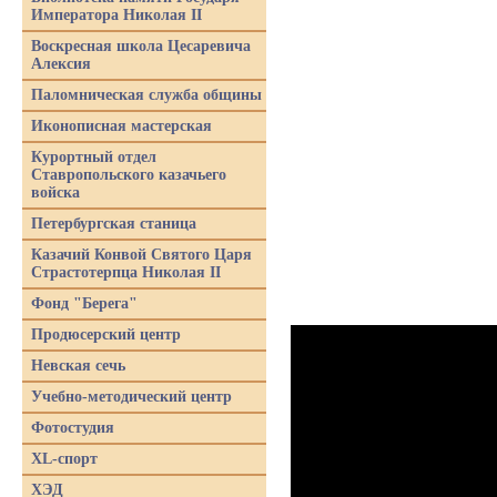
Императора Николая II
Воскресная школа Цесаревича
Алексия
Паломническая служба общины
Иконописная мастерская
Курортный отдел
Ставропольского казачьего
войска
Петербургская станица
Казачий Конвой Святого Царя
Страстотерпца Николая II
Фонд "Берега"
Продюсерский центр
Невская сечь
Учебно-методический центр
Фотостудия
XL-спорт
ХЭД