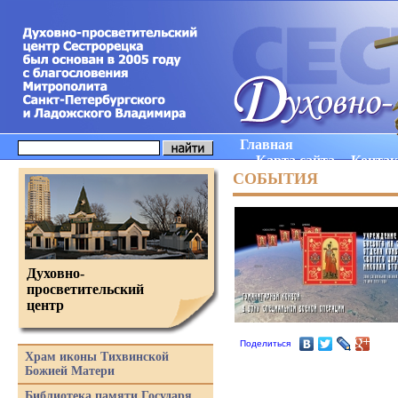
Главная
Карта сайта
Конта
СОБЫТИЯ
Духовно-
просветительский
центр
Поделиться
Храм иконы Тихвинской
Божией Матери
Библиотека памяти Государя