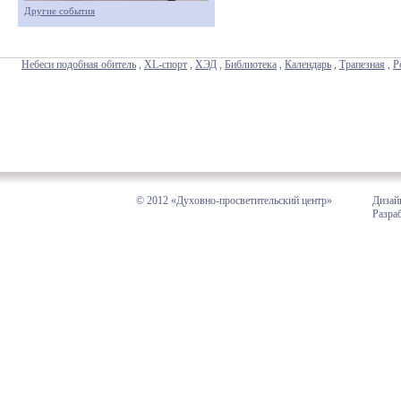
Другие события
Небеси подобная обитель
,
XL-спорт
,
ХЭД
,
Библиотека
,
Календарь
,
Трапезная
,
Р
© 2012 «Духовно-просветительский центр»
Дизай
Разра