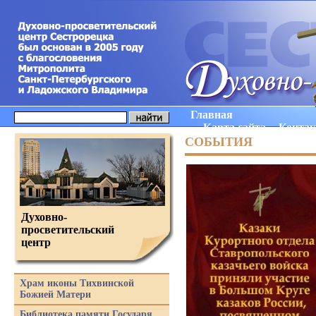
Главная
Карта сайта
Конта
СОБЫТИЯ
Духовно-
просветительский
центр
Храм иконы Тихвинской
Божией Матери
Библиотека памяти Государя