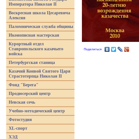
Императора Николая II
Воскресная школа Цесаревича
Алексия
Паломническая служба общины
Иконописная мастерская
Курортный отдел
Ставропольского казачьего
Поделиться
войска
Петербургская станица
Казачий Конвой Святого Царя
Страстотерпца Николая II
Фонд "Берега"
Продюсерский центр
Невская сечь
Учебно-методический центр
Фотостудия
XL-спорт
ХЭД