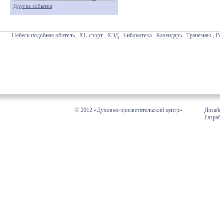
Другие события
Небеси подобная обитель
,
XL-спорт
,
ХЭД
,
Библиотека
,
Календарь
,
Трапезная
,
Р
© 2012 «Духовно-просветительский центр»
Дизай
Разра