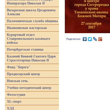
Императора Николая II
Воскресная школа Цесаревича
Алексия
Паломническая служба общины
Иконописная мастерская
Курортный отдел
Ставропольского казачьего
Поделиться
войска
Петербургская станица
Казачий Конвой Святого Царя
Страстотерпца Николая II
Фонд "Берега"
Продюсерский центр
Невская сечь
Учебно-методический центр
Фотостудия
XL-спорт
ХЭД