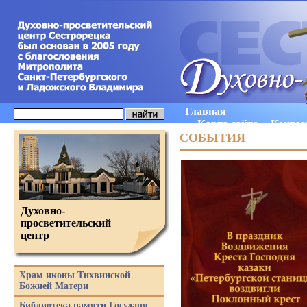
Главная
Карта сайта
Конта
СОБЫТИЯ
Духовно-
просветительский
центр
Храм иконы Тихвинской
Божией Матери
Библиотека памяти Государя