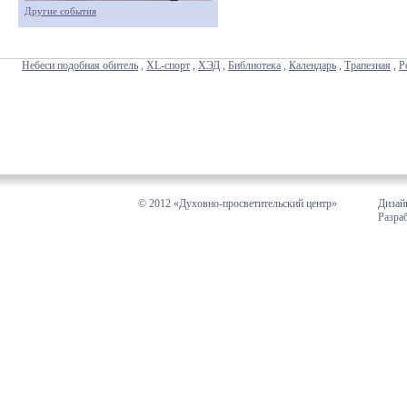
Другие события
Небеси подобная обитель
,
XL-спорт
,
ХЭД
,
Библиотека
,
Календарь
,
Трапезная
,
Р
© 2012 «Духовно-просветительский центр»
Дизай
Разра