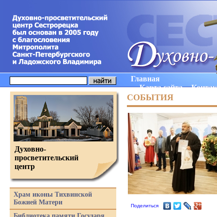
Главная
Карта сайта
Конта
СОБЫТИЯ
Духовно-
просветительский
центр
Храм иконы Тихвинской
Божией Матери
Поделиться
Библиотека памяти Государя