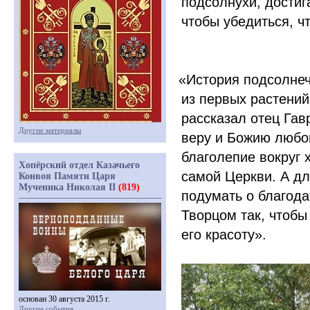
подсолнухи, достиг
чтобы убедиться, ч
«История
подсолнеч
из первых растений
рассказал отец Гав
Другие материалы
веру и Божию любов
благолепие вокруг 
Хопёрский отдел Казачьего
самой Церкви. А д
Конвоя Памяти Царя
Мученика Николая II
(819)
подумать о благода
Творцом так, чтобы
его красоту».
основан 30 августа 2015 г.
Другие события