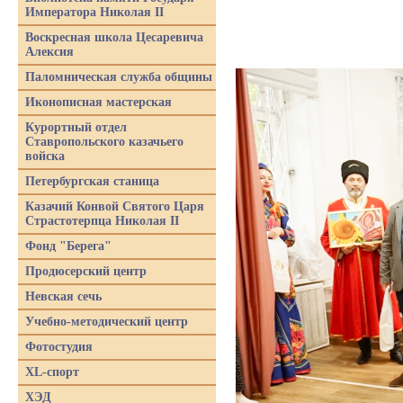
Императора Николая II
Воскресная школа Цесаревича
Алексия
Паломническая служба общины
Иконописная мастерская
Курортный отдел
Ставропольского казачьего
войска
Петербургская станица
Казачий Конвой Святого Царя
Страстотерпца Николая II
Фонд "Берега"
Продюсерский центр
Невская сечь
Учебно-методический центр
Фотостудия
XL-спорт
ХЭД