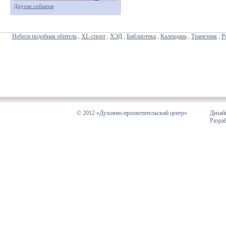
Другие события
Небеси подобная обитель
,
XL-спорт
,
ХЭД
,
Библиотека
,
Календарь
,
Трапезная
,
Р
© 2012 «Духовно-просветительский центр»
Дизай
Разра