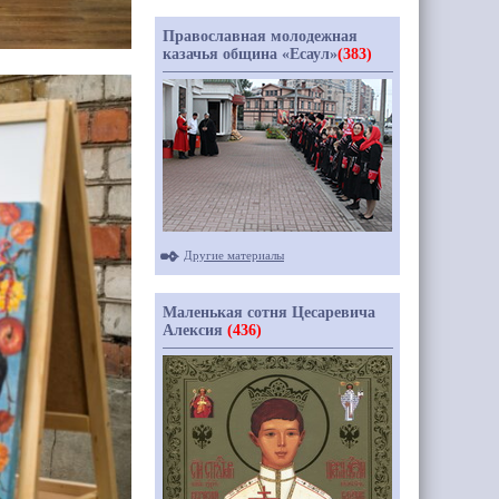
Православная молодежная
казачья община «Есаул»
(383)
Другие материалы
Маленькая сотня Цесаревича
Алексия
(436)