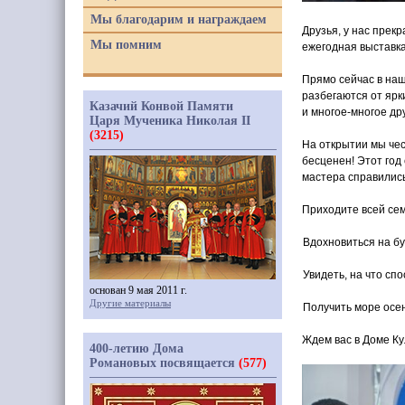
Мы благодарим и награждаем
Друзья, у нас прек
Мы помним
ежегодная выставка
Прямо сейчас в наш
разбегаются от ярк
Казачий Конвой Памяти
и многое-многое др
Царя Мученика Николая II
(3215)
На открытии мы че
бесценен! Этот год
мастера справились
Приходите всей сем
Вдохновиться на б
Увидеть, на что сп
основан 9 мая 2011 г.
Другие материалы
Получить море осе
Ждем вас в Доме Ку
400-летию Дома
Романовых посвящается
(577)