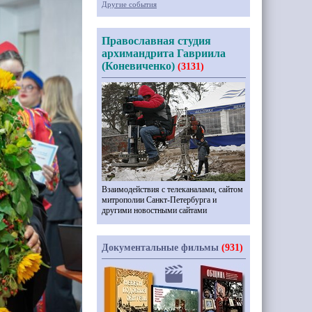
Другие события
Православная студия
архимандрита Гавриила
(Коневиченко)
(3131)
Взаимодействия с телеканалами, сайтом
митрополии Санкт-Петербурга и
другими новостными сайтами
Документальные фильмы
(931)