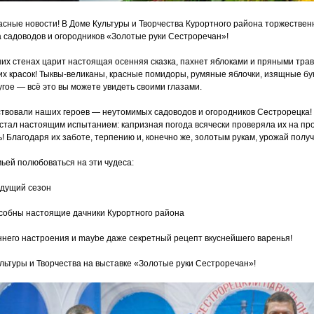
расные новости! В Доме Культуры и Творчества Курортного района торжествен
 садоводов и огородников
«Золотые
руки Сестроречан»!
их стенах царит настоящая осенняя сказка, пахнет яблоками и пряными трав
их красок! Тыквы-великаны, красные помидоры, румяные яблочки, изящные бу
угое — всё это вы можете увидеть своими глазами.
ствовали наших героев — неутомимых садоводов и огородников Сестрорецка!
 стал настоящим испытанием: капризная погода всячески проверяла их на пр
! Благодаря их заботе, терпению и, конечно же, золотым рукам, урожай получ
ьей полюбоваться на эти чудеса:
удущий сезон
особны настоящие дачники Курортного района
ннего настроения и maybe даже секретный рецепт вкуснейшего варенья!
льтуры и Творчества на выставке
«Золотые
руки Сестроречан»!