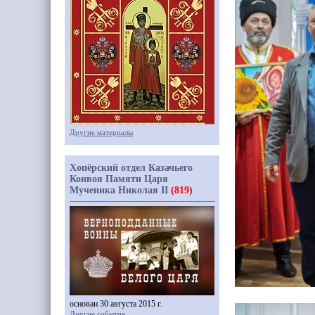
Другие материалы
Хопёрский отдел Казачьего
Конвоя Памяти Царя
Мученика Николая II
(819)
основан 30 августа 2015 г.
Другие события