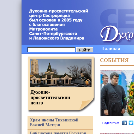
Главная
СОБЫТИЯ
Духовно-
просветительский
центр
Храм иконы Тихвинской
Поделиться
Божией Матери
Библиотека памяти Государя