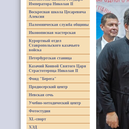
Императора Николая II
Воскресная школа Цесаревича
Алексия
Паломническая служба общины
Иконописная мастерская
Курортный отдел
Ставропольского казачьего
войска
Петербургская станица
Казачий Конвой Святого Царя
Страстотерпца Николая II
Фонд "Берега"
Продюсерский центр
Невская сечь
Учебно-методический центр
Фотостудия
XL-спорт
ХЭД