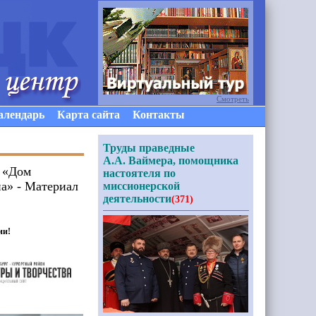
Смотреть
алендарь
Карта сайта
Контакты
Труды праведные
А.А. Ваймера, помощника
а «Дом
настоятеля по
на» - Материал
миссионерской
деятельности
(371)
ии!