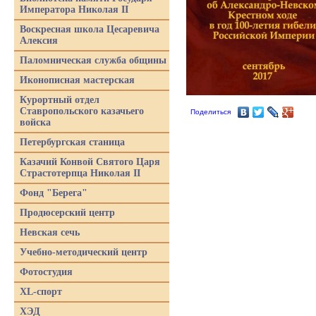
Императора Николая II
Воскресная школа Цесаревича
Алексия
Паломническая служба общины
Иконописная мастерская
Курортный отдел
Ставропольского казачьего
Поделиться
войска
Петербургская станица
Казачий Конвой Святого Царя
Страстотерпца Николая II
Фонд "Берега"
Продюсерский центр
Невская сечь
Учебно-методический центр
Фотостудия
XL-спорт
ХЭД