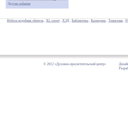
Другие события
Небеси подобная обитель
,
XL-спорт
,
ХЭД
,
Библиотека
,
Календарь
,
Трапезная
,
Р
© 2012 «Духовно-просветительский центр»
Дизай
Разра