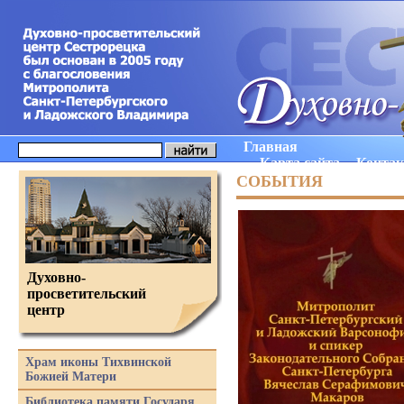
Главная
Карта сайта
Конта
СОБЫТИЯ
Духовно-
просветительский
центр
Храм иконы Тихвинской
Божией Матери
Библиотека памяти Государя