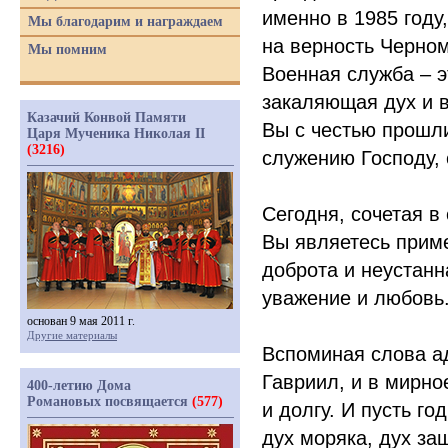
именно в 1985 году
Мы благодарим и награждаем
на верность Черном
Мы помним
Военная служба – 
закаляющая дух и 
Казачий Конвой Памяти
Вы с честью прошли
Царя Мученика Николая II
(3216)
служению Господу, 
Сегодня, сочетая в
Вы являетесь приме
доброта и неустанн
уважение и любовь
основан 9 мая 2011 г.
Другие материалы
Вспоминая слова а
Гавриил, и в мирно
400-летию Дома
Романовых посвящается
(577)
и долгу. И пусть г
дух моряка, дух за