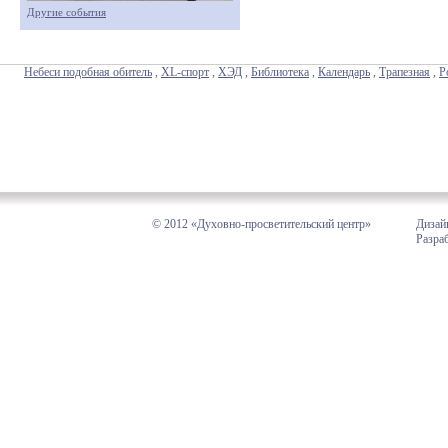
Другие события
Небеси подобная обитель
,
XL-спорт
,
ХЭД
,
Библиотека
,
Календарь
,
Трапезная
,
Р
© 2012 «Духовно-просветительский центр»
Дизай
Разра