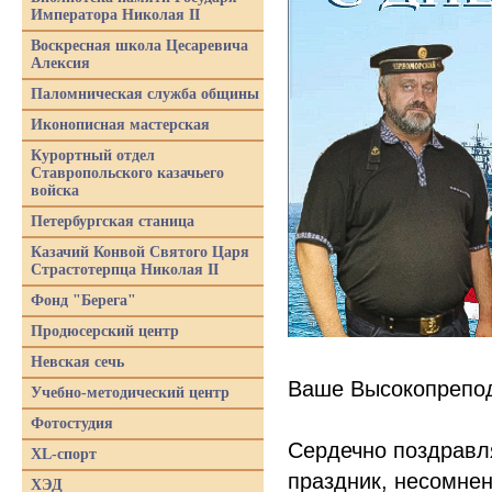
Императора Николая II
Воскресная школа Цесаревича
Алексия
Паломническая служба общины
Иконописная мастерская
Курортный отдел
Ставропольского казачьего
войска
Петербургская станица
Казачий Конвой Святого Царя
Страстотерпца Николая II
Фонд "Берега"
Продюсерский центр
Невская сечь
Ваше Высокопрепод
Учебно-методический центр
Фотостудия
Сердечно поздравл
XL-спорт
праздник, несомнен
ХЭД