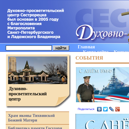
Главная
Карта сайта
Конта
СОБЫТИЯ
Духовно-
просветительский
центр
Поделиться
Храм иконы Тихвинской
Божией Матери
Библиотека памяти Государя