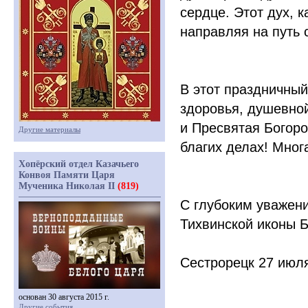
сердце. Этот дух, к
направляя на путь 
В этот праздничный
здоровья, душевной
и Пресвятая Богоро
Другие материалы
благих делах! Многа
Хопёрский отдел Казачьего
Конвоя Памяти Царя
Мученика Николая II
(819)
С глубоким уважен
Тихвинской иконы 
Сестрорецк 27 июля
основан 30 августа 2015 г.
Другие события