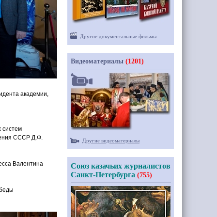
Другие документальные фильмы
Видеоматериалы
(1201)
идента академии,
х систем
жения СССР Д.Ф.
Другие видеоматериалы
есса Валентина
Союз казачьих журналистов
Санкт-Петербурга
(755)
обеды