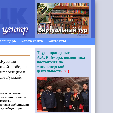
Смотреть
алендарь
Карта сайта
Контакты
Труды праведные
А.А. Ваймера, помощника
«Русская
настоятеля по
ликой Победы»
миссионерской
деятельности
онференции в
(371)
ли Русской
мии естественных
тин принял участие
Победы»,
еркви в мобилизации
», сообщает пресс-