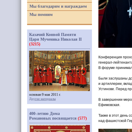
Мы благодарим и награждаем
Мы помним
Казачий Конвой Памяти
Царя Мученика Николая II
(3215)
Конференция прохо
генерал-лейтенанта
В форуме принимал
Были заслушаны до
и артиллерии, вкла
Устинове. Перед п
основан 9 мая 2011 г.
Другие материалы
В завершении меро
Ефимовская.
400-летию Дома
Также в этот день
Романовых посвящается
(577)
над фашистской Ге