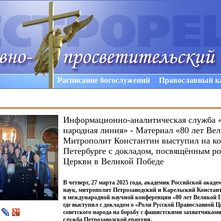
Расписание богослужений
Православный к
Информационно-аналитическая служба 
народная линия» - Материал «80 лет Ве
Митрополит Константин выступил на к
Петербурге с докладом, посвящённым ро
Церкви в Великой Победе
В четверг, 27 марта 2025 года, академик Российской акаде
наук, митрополит Петрозаводский и Карельский Констан
в международной научной конференции
«80
лет Великой 
где выступил с докладом о
«Роли
Русской Православной Ц
советского народа на борьбу с фашистскими захватчиками
служба Петрозаводской епархии.