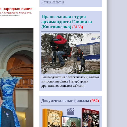
Другие события
Православная студия
архимандрита Гавриила
(Коневиченко)
(3133)
Взаимодействия с телеканалами, сайтом
митрополии Санкт-Петербурга и
другими новостными сайтами
Документальные фильмы
(932)