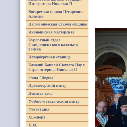
Императора Николая II
Воскресная школа Цесаревича
Алексия
Паломническая служба общины
Иконописная мастерская
Курортный отдел
Ставропольского казачьего
войска
Петербургская станица
Казачий Конвой Святого Царя
Страстотерпца Николая II
Фонд "Берега"
Продюсерский центр
Невская сечь
Учебно-методический центр
Фотостудия
XL-спорт
ХЭД