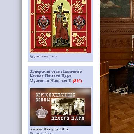
Другие материалы
Хопёрский отдел Казачьего
Конвоя Памяти Царя
Мученика Николая II
(819)
основан 30 августа 2015 г.
Другие события