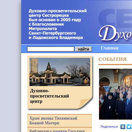
Главная
СОБЫТИЯ
Духовно-
просветительский
центр
Храм иконы Тихвинской
Божией Матери
Поделиться
Библиотека памяти Государя