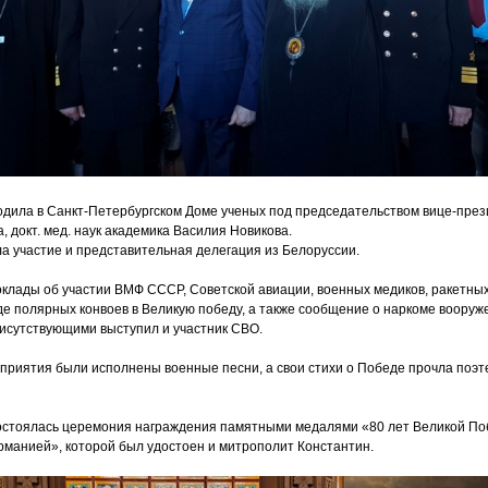
дила в Санкт-Петербургском Доме ученых под председательством вице-през
, докт. мед. наук академика Василия Новикова.
а участие и представительная делегация из Белоруссии.
клады об участии ВМФ СССР, Советской авиации, военных медиков, ракетны
де полярных конвоев в Великую победу, а также сообщение о наркоме воору
рисутствующими выступил и участник СВО.
приятия были исполнены военные песни, а свои стихи о Победе прочла поэт
 состоялась церемония награждения памятными медалями
«80
лет Великой П
рманией», которой был удостоен и митрополит Константин.