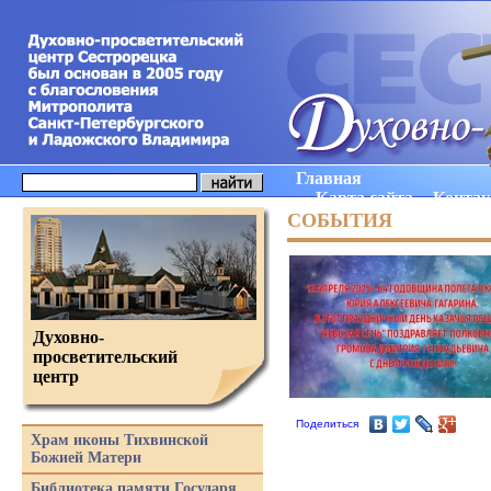
Главная
Карта сайта
Конта
СОБЫТИЯ
Духовно-
просветительский
центр
Поделиться
Храм иконы Тихвинской
Божией Матери
Библиотека памяти Государя