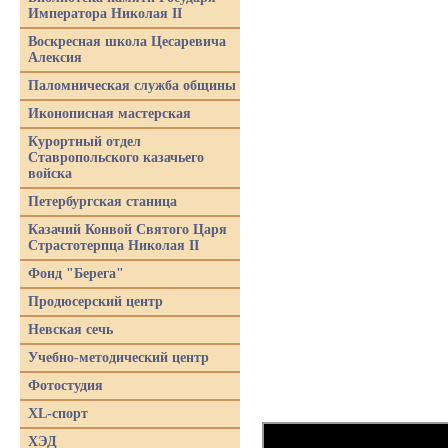
Императора Николая II
Воскресная школа Цесаревича
Алексия
Паломническая служба общины
Иконописная мастерская
Курортный отдел
Ставропольского казачьего
войска
Петербургская станица
Казачий Конвой Святого Царя
Страстотерпца Николая II
Фонд "Берега"
Продюсерский центр
Невская сечь
Учебно-методический центр
Фотостудия
XL-спорт
ХЭД