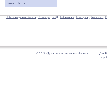
Другие события
Небеси подобная обитель
,
XL-спорт
,
ХЭД
,
Библиотека
,
Календарь
,
Трапезная
,
Р
© 2012 «Духовно-просветительский центр»
Дизай
Разра