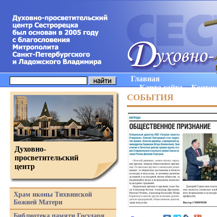
Главная
Карта сайта
Конта
СОБЫТИЯ
Духовно-
просветительский
центр
Храм иконы Тихвинской
Божией Матери
Библиотека памяти Государя