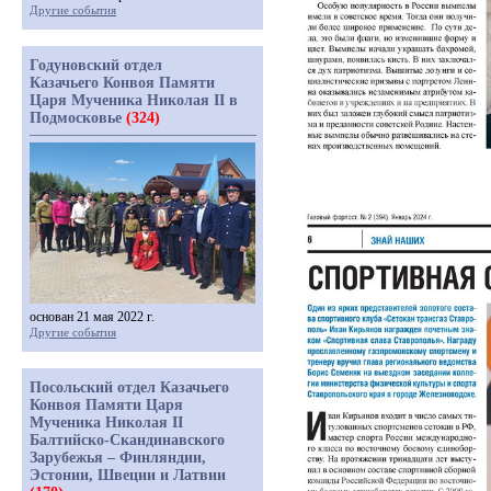
Другие события
Годуновский отдел
Казачьего Конвоя Памяти
Царя Мученика Николая II в
Подмосковье
(324)
основан 21 мая 2022 г.
Другие события
Посольский отдел Казачьего
Конвоя Памяти Царя
Мученика Николая II
Балтийско-Скандинавского
Зарубежья – Финляндии,
Эстонии, Швеции и Латвии