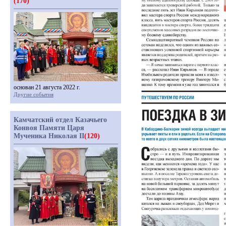
(170)
основан 21 августа 2022 г.
Другие события
Камчатский отдел Казачьего
Конвоя Памяти Царя
Мученика Николая II
(120)