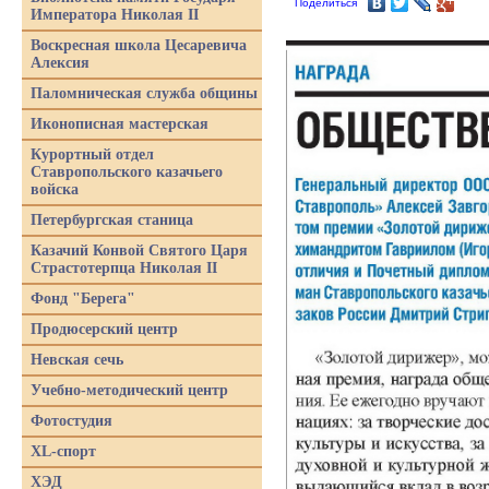
Поделиться
Императора Николая II
Воскресная школа Цесаревича
Алексия
Паломническая служба общины
Иконописная мастерская
Курортный отдел
Ставропольского казачьего
войска
Петербургская станица
Казачий Конвой Святого Царя
Страстотерпца Николая II
Фонд "Берега"
Продюсерский центр
Невская сечь
Учебно-методический центр
Фотостудия
XL-спорт
ХЭД