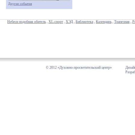
Другие события
Небеси подобная обитель
,
XL-спорт
,
ХЭД
,
Библиотека
,
Календарь
,
Трапезная
,
Р
© 2012 «Духовно-просветительский центр»
Дизай
Разра