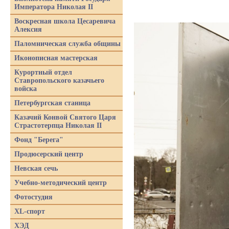
Императора Николая II
Воскресная школа Цесаревича
Алексия
Паломническая служба общины
Иконописная мастерская
Курортный отдел
Ставропольского казачьего
войска
Петербургская станица
Казачий Конвой Святого Царя
Страстотерпца Николая II
Фонд "Берега"
Продюсерский центр
Невская сечь
Учебно-методический центр
Фотостудия
XL-спорт
ХЭД