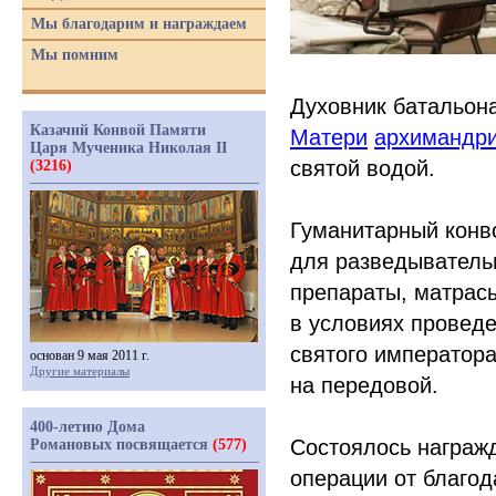
Мы благодарим и награждаем
Мы помним
Духовник батальон
Казачий Конвой Памяти
Матери
архимандри
Царя Мученика Николая II
святой водой.
(3216)
Гуманитарный конв
для разведыватель
препараты, матрас
в условиях проведе
святого императора
основан 9 мая 2011 г.
Другие материалы
на передовой.
400-летию Дома
Состоялось награж
Романовых посвящается
(577)
операции от благод