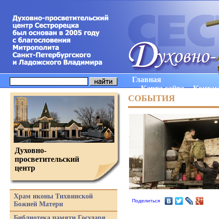
Главная
Карта сайта
Конта
СОБЫТИЯ
Духовно-
просветительский
центр
Храм иконы Тихвинской
Поделиться
Божией Матери
Библиотека памяти Государя