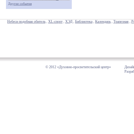
Другие события
Небеси подобная обитель
,
XL-спорт
,
ХЭД
,
Библиотека
,
Календарь
,
Трапезная
,
Р
© 2012 «Духовно-просветительский центр»
Дизай
Разра