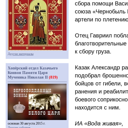
сбора помощи Васи
союза
«Чернобыль
артели по плетению
Отец Гавриил побл
благотворительные 
к сбору груза.
Другие материалы
Казак Александр ра
Хопёрский отдел Казачьего
Конвоя Памяти Царя
подобрал брошенног
Мученика Николая II
(819)
бойцов от гибели, 
ранения и реабили
боевого соприкосно
находится с ним.
ИА
«Вода
живая»,
основан 30 августа 2015 г.
Другие события