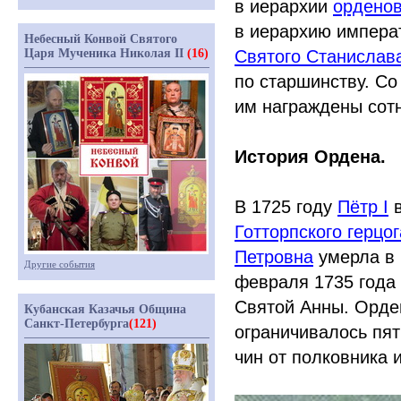
в иерархии
орденов
в иерархию импера
Небесный Конвой Святого
Святого Станислав
Царя Мученика Николая II
(16)
по старшинству. С
им награждены сот
История Ордена.
В 1725 году
Пётр I
в
Готторпского герцог
Петровна
умерла в 
Другие события
февраля 1735 года 
Святой Анны. Орден
Кубанская Казачья Община
Санкт-Петербурга
(121)
ограничивалось пя
чин от полковника 