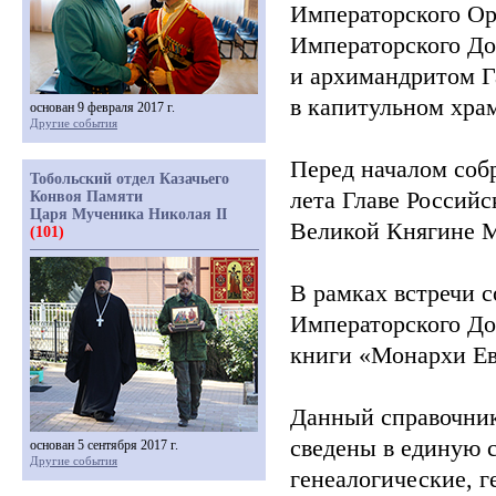
Императорского Ор
Императорского Д
и архимандритом 
в капитульном хра
основан 9 февраля 2017 г.
Другие события
Перед началом соб
Тобольский отдел Казачьего
лета Главе Российс
Конвоя Памяти
Царя Мученика Николая II
Великой Княгине 
(101)
В рамках встречи 
Императорского До
книги
«Монархи
Ев
Данный справочник
сведены в единую 
основан 5 сентября 2017 г.
Другие события
генеалогические, г