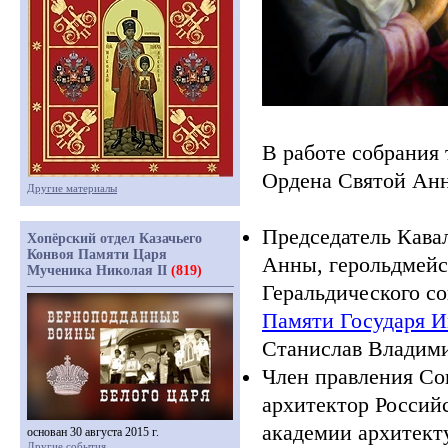
В работе собрания
Ордена Святой Ан
Другие материалы
Председатель Кава
Хопёрский отдел Казачьего
Конвоя Памяти Царя
Анны, герольдмейс
Мученика Николая II
(819)
Геральдического с
Памяти Государя И
Станислав Владим
Член правления Со
архитектор Россий
академии архитект
основан 30 августа 2015 г.
Другие события