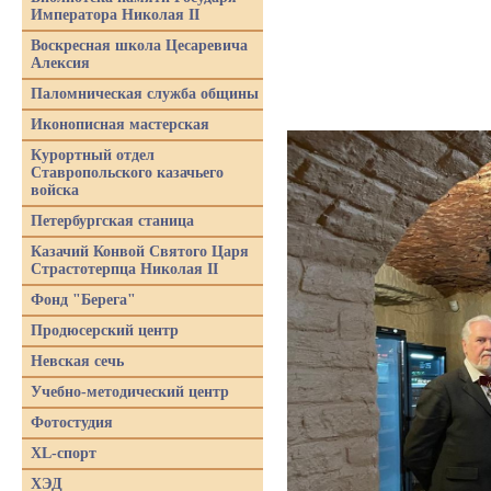
Императора Николая II
Воскресная школа Цесаревича
Алексия
Паломническая служба общины
Иконописная мастерская
Курортный отдел
Ставропольского казачьего
войска
Петербургская станица
Казачий Конвой Святого Царя
Страстотерпца Николая II
Фонд "Берега"
Продюсерский центр
Невская сечь
Учебно-методический центр
Фотостудия
XL-спорт
ХЭД