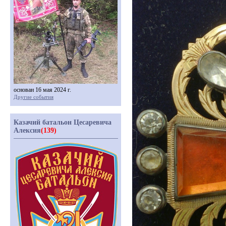
основан 16 мая 2024 г.
Другие события
Казачий батальон Цесаревича
Алексия
(139)