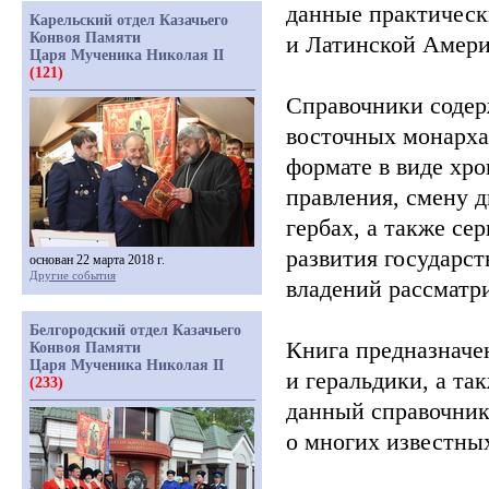
данные практическ
Карельский отдел Казачьего
Конвоя Памяти
и Латинской Амери
Царя Мученика Николая II
(121)
Справочники содер
восточных монарха
формате в виде хр
правления, смену 
гербах, а также с
развития государс
основан 22 марта 2018 г.
Другие события
владений рассматр
Белгородский отдел Казачьего
Книга предназначен
Конвоя Памяти
Царя Мученика Николая II
и геральдики, а та
(233)
данный справочни
о многих известны