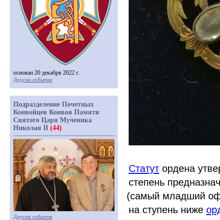
основан 20 декабря 2022 г.
Другие события
Подразделение Почетных
Конвойцев Конвоя Памяти
Святого Царя Мученика
Николая II
(44)
Статут
ордена утвер
степень предназнач
(самый
младший офи
на ступень ниже
ор
Другие события