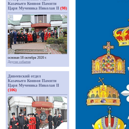
Казачьего Конвоя Памяти
Царя Мученика Николая II
(98)
основан 18 октября 2020 г.
Другие события
Дивеевский отдел
Казачьего Конвоя Памяти
Царя Мученика Николая II
(106)