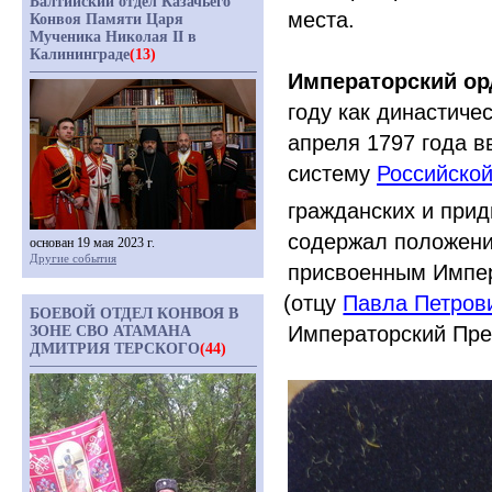
Балтийский отдел Казачьего
места.
Конвоя Памяти Царя
Мученика Николая II в
Калининграде
(13)
Императорский ор
году как династиче
апреля 1797 года 
систему
Российско
гражданских и прид
содержал положени
основан 19 мая 2023 г.
Другие события
присвоенным Импер
(отцу
Павла Петров
БОЕВОЙ ОТДЕЛ КОНВОЯ В
Императорский Прес
ЗОНЕ СВО АТАМАНА
ДМИТРИЯ ТЕРСКОГО
(44)