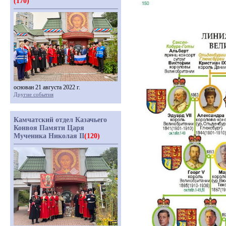
(170)
основан 21 августа 2022 г.
Другие события
Камчатский отдел Казачьего
Конвоя Памяти Царя
Мученика Николая II
(120)