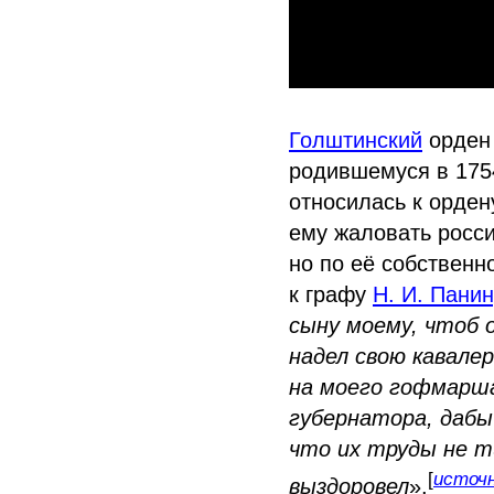
Голштинский
орден 
родившемуся в 1754
относилась к орден
ему жаловать росси
но по её собственн
к графу
Н. И. Панин
сыну моему, чтоб о
надел свою кавалер
на моего гофмарша
губернатора, дабы
что их труды не 
[
источн
выздоровел
».