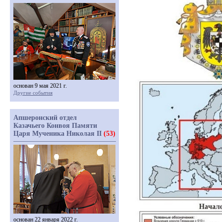
основан 9 мая 2021 г.
Другие события
Апшеронский отдел
Казачьего Конвоя Памяти
Царя Мученика Николая II
(53)
основан 22 января 2022 г.