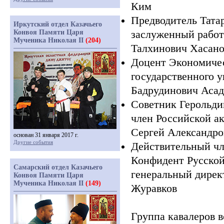
Ким
Предводитель Татар
Иркутский отдел Казачьего
заслуженный работ
Конвоя Памяти Царя
Мученика Николая II
(204)
Талхинович Хасан
Доцент Экономичес
государственного у
Бадрудинович Асад
Советник Герольди
член Российской а
Сергей Александр
основан 31 января 2017 г.
Другие события
Действительный чл
Конфидент Русской
Самарский отдел Казачьего
генеральный дире
Конвоя Памяти Царя
Мученика Николая II
(149)
Журавков
Группа кавалеров в