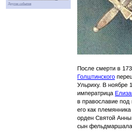
Другие события
После смерти в 17
Голштинского
переш
Ульриху. В ноябре 
императрица
Елиза
в православие под
его как племянник
орден Святой Анны
сын фельдмаршала