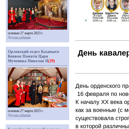
основан 27 марта 2023 г.
Другие события
День кавале
Орловский отдел Казачьего
Конвоя Памяти Царя
Мученика Николая II
(29)
День орденского пр
16 февраля по нов
К началу XX века о
как за военные
(с
ме
основан 27 марта 2023 г.
Другие события
существовала стро
в которой различн