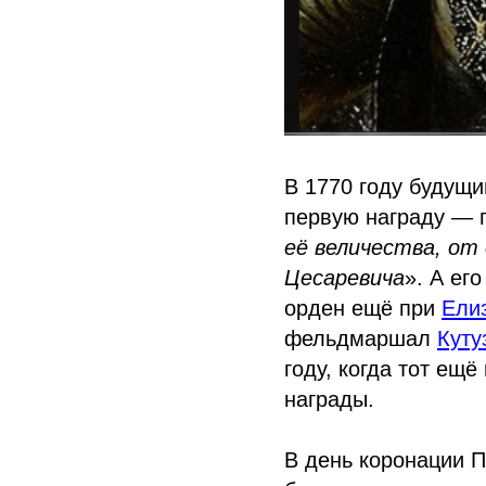
В 1770 году будущ
первую награду — 
её величества, от
Цесаревича
». А ег
орден ещё при
Ели
фельдмаршал
Куту
году, когда тот ещ
награды.
В день коронации П