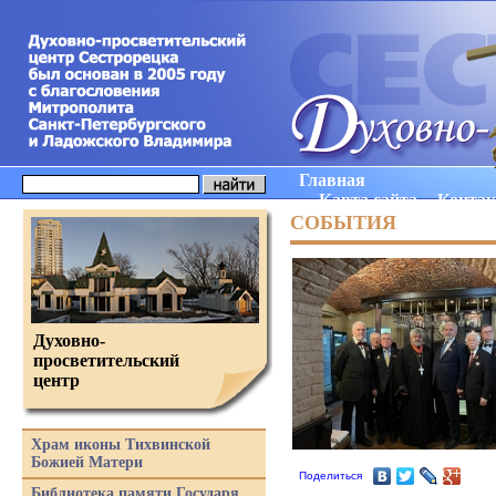
Главная
Карта сайта
Конта
СОБЫТИЯ
Духовно-
просветительский
центр
Храм иконы Тихвинской
Божией Матери
Поделиться
Библиотека памяти Государя