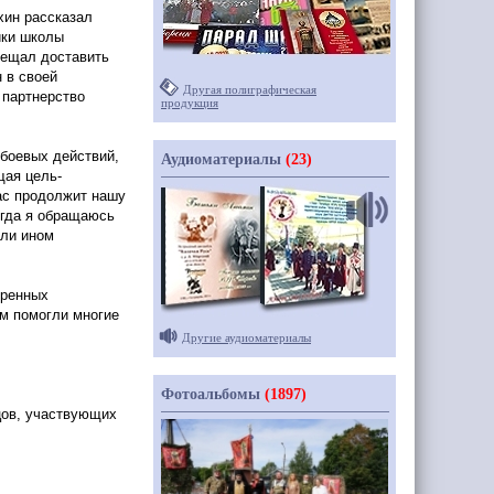
хин рассказал
ики школы
бещал доставить
 в своей
Другая полиграфическая
 партнерство
продукция
боевых действий,
Аудиоматериалы
(23)
щая цель-
нас продолжит нашу
огда я обращаюсь
или ином
еренных
ам помогли многие
Другие аудиоматериалы
Фотоальбомы
(1897)
цов, участвующих