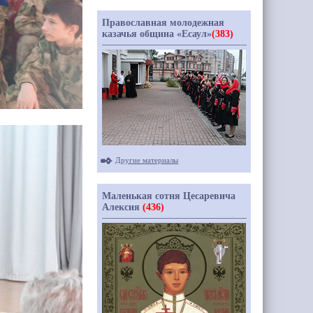
Православная молодежная
казачья община «Есаул»
(383)
Другие материалы
Маленькая сотня Цесаревича
Алексия
(436)