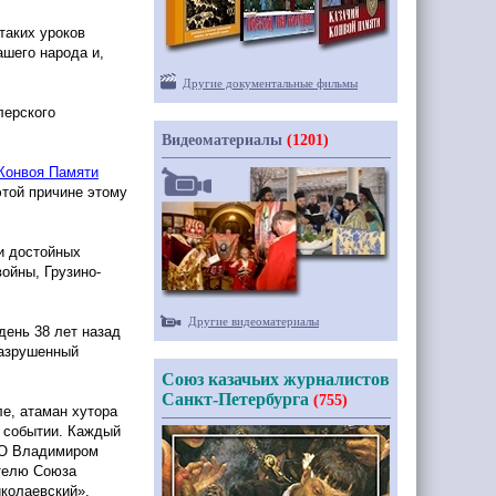
таких уроков
ашего народа и,
Другие документальные фильмы
лерского
Видеоматериалы
(1201)
 Конвоя Памяти
этой причине этому
и достойных
ойны, Грузино-
Другие видеоматериалы
день 38 лет назад
разрушенный
Союз казачьих журналистов
Санкт-Петербурга
(755)
ле, атаман хутора
о событии. Каждый
КО Владимиром
телю Союза
колаевский
».