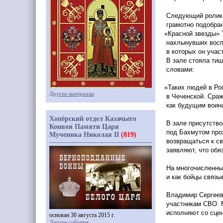
Следующий ролик 
грамотно подобран
«Красной
звезды» Т
нахлынувших воспо
в которых он учас
В зале стояла тиш
словами:
«Таких
людей в Рос
Другие материалы
в Чеченской. Сраж
как будущим воина
Хопёрский отдел Казачьего
В зале присутство
Конвоя Памяти Царя
под Бахмутом прох
Мученика Николая II
(819)
возвращаться к св
заявляют, что обя
На многочисленны
и как бойцы связы
Владимир Сергеев
участникам СВО. 
исполняют со сцен
основан 30 августа 2015 г.
Другие события