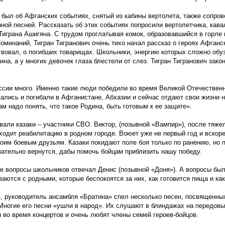
был об Афганских событиях, снятый из кабины вертолета, также сопр
ной песней. Рассказать об этих событиях попросили вертолетчика, кав
играна Ашигяна. С трудом проглатывая комок, образовавшийся в горле
минаний, Тигран Тигранович очень тихо начал рассказ о героях Афганск
твовал, о погибших товарищах. Школьники, энергию которых сложно обу
ина, а у многих девочек глаза блестели от слез. Тигран Тигранович зако
сии много. Именно такие люди победили во время Великой Отечественн
ались и погибали в Афганистане, Абхазии и сейчас отдают свои жизни н
м надо понять, что такое Родина, быть готовым к ее защите».
вали казаки – участники СВО. Виктор,
(позывной
«Вампир
»), после тяже
одит реабилитацию в родном городе. Воюет уже не первый год и вскор
оим боевым друзьям. Казаки покидают поле боя только по ранению, но 
зательно вернутся, дабы помочь бойцам приблизить нашу победу.
е вопросы школьников отвечал Денис
(позывной
«Доня
»). А вопросы бы
ваются с родными, которые беспокоятся за них, как готовится пища и ка
, руководитель ансамбля
«Братина
» спел несколько песен, посвященны
Многие его песни
«ушли
в народ». Их слушают в блиндажах на передовы
 во время концертов и очень любят члены семей героев-бойцов.