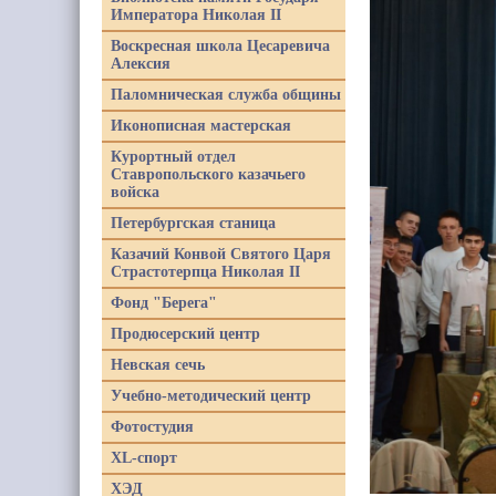
Императора Николая II
Воскресная школа Цесаревича
Алексия
Паломническая служба общины
Иконописная мастерская
Курортный отдел
Ставропольского казачьего
войска
Петербургская станица
Казачий Конвой Святого Царя
Страстотерпца Николая II
Фонд "Берега"
Продюсерский центр
Невская сечь
Учебно-методический центр
Фотостудия
XL-спорт
ХЭД