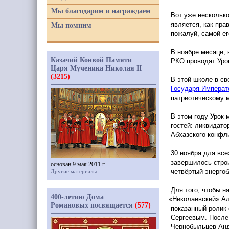
Мы благодарим и награждаем
Вот уже несколько
является, как пра
Мы помним
пожалуй, самой ег
В ноябре месяце, 
Казачий Конвой Памяти
РКО проводят Уро
Царя Мученика Николая II
(3215)
В этой школе в св
Государя Императ
патриотическому 
В этом году Урок 
гостей: ликвидато
Абхазского конфл
30 ноября для вс
завершилось стро
основан 9 мая 2011 г.
четвёртый энергоб
Другие материалы
Для того, чтобы н
400-летию Дома
«Николаевский
» А
Романовых посвящается
(577)
показанный ролик
Сергеевым. После
Чернобыльцев Анд