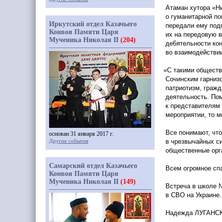
Атаман хутора
«Н
о гуманитарной по
Иркутский отдел Казачьего
передали ему под
Конвоя Памяти Царя
их на передовую 
Мученика Николая II
(204)
де6ятельности ко
во взаимодействии
«С
такими обществе
Сочинским гарнизо
патриотизм, гражд
деятельность. По
к представителям
мероприятии, то м
Все понимают, что
основан 31 января 2017 г.
Другие события
в чрезвычайных си
общественные орг
Самарский отдел Казачьего
Всем огромное сп
Конвоя Памяти Царя
Мученика Николая II
(149)
Встреча в школе 
в СВО на Украине.
Надежда ЛУГАНСК