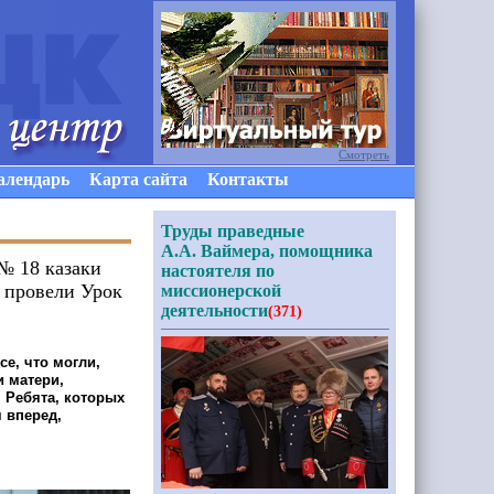
Смотреть
алендарь
Карта сайта
Контакты
Труды праведные
А.А. Ваймера, помощника
№ 18 казаки
настоятеля по
 провели Урок
миссионерской
деятельности
(371)
се, что могли,
и матери,
, Ребята, которых
я вперед,