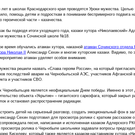
 лет в школах Краснодарского края проводятся Уроки мужества. Целью 
вило, помощь детям и подросткам в понимании беспримерного подвига н
о героической части – казачества.
как бы подводя итоги уходящего года, казаки хутора
«Николаевский
» Ад
ки мужества в Сочинской школе №18.
ое время обучались атаман хутора, наказной
атаман Сочинского отдела
ора Николая
II
Александр Сехин и многие хуторские казаки. Видимо, по 
мероприятию атаман уделяет особое внимание.
мужества решили назвать
«Слава
героям России», на который пригласил
ров последствий аварии на Чернобыльской АЭС, участников Афганской в
икта и участников СВО.
ех Чернобыльцев является неофициальным Днем победы. Именно в этот 
ительство объекта
«Укрытие
» – гигантского саркофага, который закрыл 
лок и остановил распространение радиации.
астроить детей на серьезный разговор, создать эмоциональный фон в за
лександр Сехин подготовил для просмотра ролики с кратким рассказом 
 сопровождала песня, написанная и исполненная казаком Адлерского Р
 просмотра ролика о Чернобыле школьники задавали вопросы председа
рею Киселеву, который также является казаком-наставником хутора
«Ни