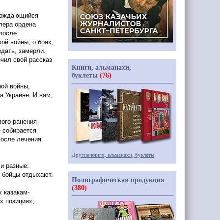
овождающийся
алера ордена
 после
ой войны, о боях,
здать, замерли.
нчил свой рассказ
Книги, альманахи,
буклеты
(76)
ой войны,
а Украине. И вам,
лого ранения
е собирается
после лечения
Другие книги, альманахи, буклеты
ли разные:
к бойцы отдыхают.
Полиграфическая продукция
(380)
х казакам-
х позициях,