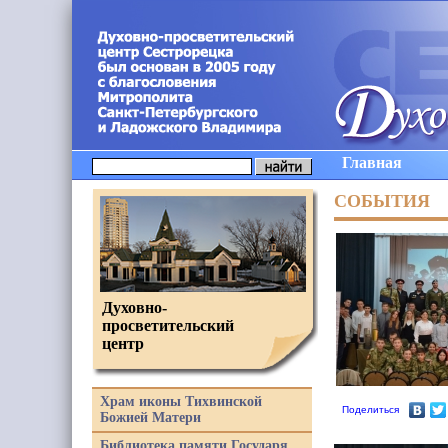
Главная
СОБЫТИЯ
Духовно-
просветительский
центр
Храм иконы Тихвинской
Поделиться
Божией Матери
Библиотека памяти Государя