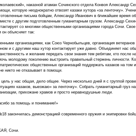
иколаевский
», наказной атаман Сочинского отдела Конвоя Александр Се
мощи, которую неоднократно отвозят казаки хутора
«за
ленточку». Учен
готовленные письма бойцам, Александр Иванович в ближайшее время о
вместе с другим подготовленным гуманитарным грузом. Александр Сехин
нтактирует со многими общественными организациями города Сочи. Свое
 он объясняет так:
нными организациями, как Союз Чернобыльцев, организация ветеранов 
ном и с другими наш хутор контактирует уже давно. Объединяет нас об
анственность и желание передать свои знания тем ребятам, кто после 
мочь молодому поколению выстроить правильный стержень личности. К
 патриотических общественных организаций поддержать казаков на том 
не никто не отказывает в помощи.
 цель у нас общая, дело общее. Через несколько дней я с группой пров
туациях казаков, выезжаю» за ленточку». Собрать гуманитарный груз н
анизации, прихожане храмов и просто неравнодушные люди.
асибо за помощь и понимание!»
№18 закончилась демонстрацией современного оружия и экипировки бой
АЯ, Сочи.