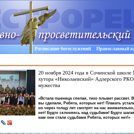
Расписание богослужений
Православный к
20 ноября 2024 года в Сочинской школе 
хутора «Николаевский» Адлерского РКО
мужества
«Встала
пшеница спелая, тихо плывет рассвет. В
вы сделали, Ребята, которых нет! Плакать устал
но через толщу лет смотрят на нас внимательно
нет! Будто склоняясь над судьбами! Будто шага
нам они стали судьбами Ребята, которых нет!»