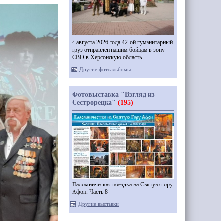
4 августа 2026 года 42-ой гуманитарный
груз отправлен нашим бойцам в зону
СВО в Херсонскую область
Другие фотоальбомы
Фотовыставка "Взгляд из
Сестрорецка"
(195)
Паломническая поездка на Святую гору
Афон. Часть 8
Другие выставки