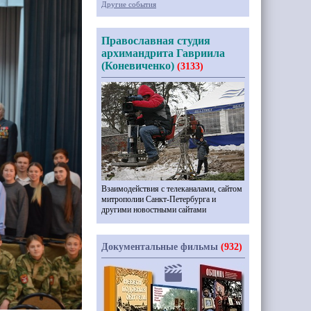
Другие события
Православная студия
архимандрита Гавриила
(Коневиченко)
(3133)
Взаимодействия с телеканалами, сайтом
митрополии Санкт-Петербурга и
другими новостными сайтами
Документальные фильмы
(932)