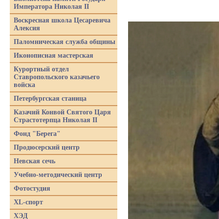
Императора Николая II
Воскресная школа Цесаревича
Алексия
Паломническая служба общины
Иконописная мастерская
Курортный отдел
Ставропольского казачьего
войска
Петербургская станица
Казачий Конвой Святого Царя
Страстотерпца Николая II
Фонд "Берега"
Продюсерский центр
Невская сечь
Учебно-методический центр
Фотостудия
XL-спорт
ХЭД