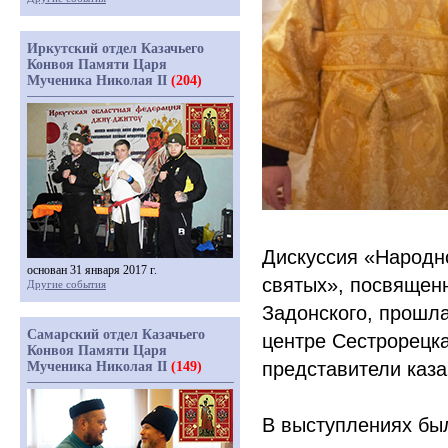
Иркутский отдел Казачьего
Конвоя Памяти Царя
Мученика Николая II
(204)
Дискуссия
«Народн
основан 31 января 2017 г.
святых», посвященн
Другие события
Задонского, прошла
Самарский отдел Казачьего
центре Сестрорецка
Конвоя Памяти Царя
представители каза
Мученика Николая II
(149)
В выступлениях был