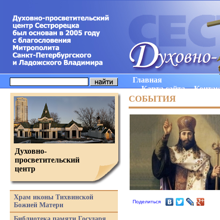
Главная
Карта сайта
Конта
СОБЫТИЯ
Духовно-
просветительский
центр
Храм иконы Тихвинской
Поделиться
Божией Матери
Библиотека памяти Государя