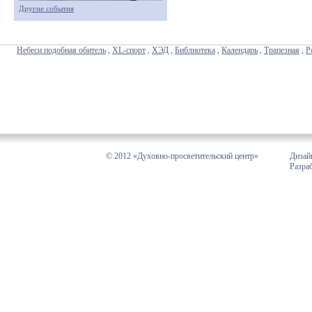
Другие события
Небеси подобная обитель
,
XL-спорт
,
ХЭД
,
Библиотека
,
Календарь
,
Трапезная
,
Р
© 2012 «Духовно-просветительский центр»
Дизай
Разра