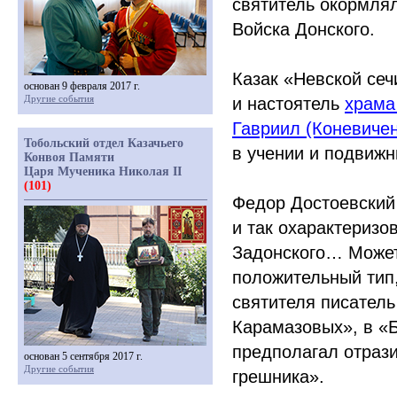
святитель окормля
Войска Донского.
Казак
«Невской
сеч
основан 9 февраля 2017 г.
Другие события
и настоятель
храма
Гавриил
(Коневиче
Тобольский отдел Казачьего
в учении и подвижн
Конвоя Памяти
Царя Мученика Николая II
(101)
Федор Достоевский
и так охарактеризо
Задонского… Может
положительный тип,
святителя писатель
Карамазовых», в
«
предполагал отраз
основан 5 сентября 2017 г.
Другие события
грешника».