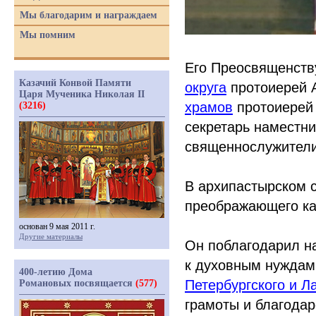
Мы благодарим и награждаем
Мы помним
Его Преосвященств
Казачий Конвой Памяти
округа
протоиерей 
Царя Мученика Николая II
храмов
протоиерей 
(3216)
секретарь наместн
священнослужители
В архипастырском 
преображающего ка
основан 9 мая 2011 г.
Другие материалы
Он поблагодарил н
к духовным нуждам
400-летию Дома
Петербургского и 
Романовых посвящается
(577)
грамоты и благода