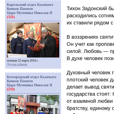
Карельский отдел Казачьего
Тихон Задонский бы
Конвоя Памяти
Царя Мученика Николая II
расходились сотням
(121)
их ставили рядом с
В воззрениях святи
Он учит как пропов
силой. Любовь — п
В духе человек поз
основан 22 марта 2018 г.
Другие события
Духовный человек п
Белгородский отдел Казачьего
плотский человек д
Конвоя Памяти
Царя Мученика Николая II
делает вывод святи
(233)
государства стоят:
от взаимной любви
братству, единому 