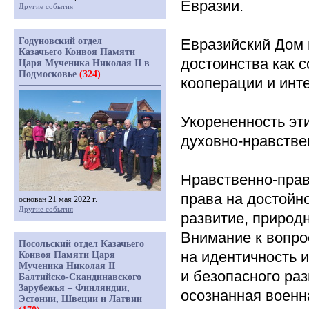
Евразии.
Другие события
Годуновский отдел
Евразийский Дом 
Казачьего Конвоя Памяти
достоинства как 
Царя Мученика Николая II в
Подмосковье
(324)
кооперации и инт
Укорененность эт
духовно-нравстве
Нравственно-прав
права на достойн
основан 21 мая 2022 г.
Другие события
развитие, природ
Внимание к вопро
Посольский отдел Казачьего
на идентичность 
Конвоя Памяти Царя
Мученика Николая II
и безопасного ра
Балтийско-Скандинавского
Зарубежья – Финляндии,
осознанная военн
Эстонии, Швеции и Латвии