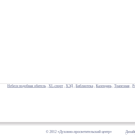
Небеси подобная обитель
,
XL-спорт
,
ХЭД
,
Библиотека
,
Календарь
,
Трапезная
,
Р
© 2012 «Духовно-просветительский центр»
Дизай