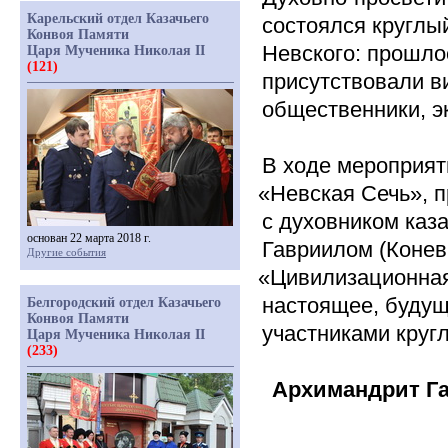
Карельский отдел Казачьего
состоялся круглы
Конвоя Памяти
Невского: прошло
Царя Мученика Николая II
(121)
присутствовали в
общественники, э
В ходе мероприят
«Невская
Сечь», 
с духовником каз
основан 22 марта 2018 г.
Гавриилом
(Конев
Другие события
«Цивилизационна
настоящее, будущ
Белгородский отдел Казачьего
Конвоя Памяти
участниками кругл
Царя Мученика Николая II
(233)
Архимандрит Г