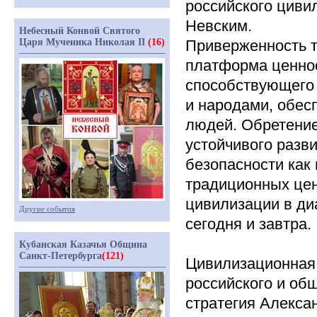
российского циви
Невским.
Небесный Конвой Святого
Царя Мученика Николая II
(16)
Приверженность 
платформа ценнос
способствующего 
и народами, обес
людей. Обретение
устойчивого разв
безопасности как 
традиционных цен
цивилизации в ди
Другие события
сегодня и завтра.
Кубанская Казачья Община
Санкт-Петербурга
(121)
Цивилизационная 
российского и об
стратегия Алекса