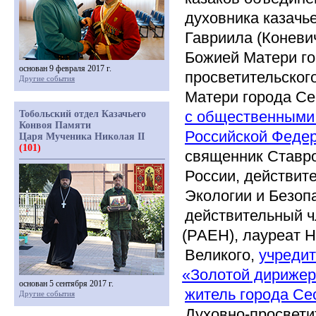
духовника казачь
Гавриила
(Коневи
Божией Матери го
основан 9 февраля 2017 г.
просветительског
Другие события
Матери города Се
с общественными 
Тобольский отдел Казачьего
Конвоя Памяти
Российской Федер
Царя Мученика Николая II
(101)
священник Ставро
России, действит
Экологии и Безоп
действительный ч
(РАЕН
), лауреат
Великого,
учреди
«Золотой
дирижер
основан 5 сентября 2017 г.
житель города Се
Другие события
Духовно-просвети