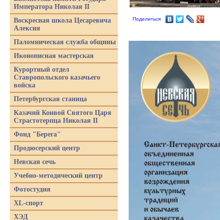
Императора Николая II
Поделиться
Воскресная школа Цесаревича
Алексия
Паломническая служба общины
Иконописная мастерская
Курортный отдел
Ставропольского казачьего
войска
Петербургская станица
Казачий Конвой Святого Царя
Страстотерпца Николая II
Фонд "Берега"
Продюсерский центр
Невская сечь
Учебно-методический центр
Фотостудия
XL-спорт
ХЭД