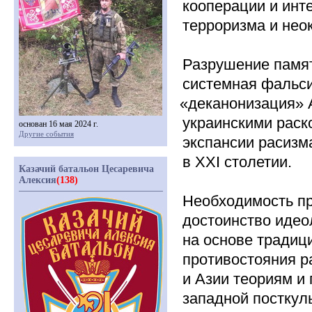
кооперации и инт
терроризма и нео
Разрушение памят
системная фальси
«деканонизация
» 
украинскими раск
основан 16 мая 2024 г.
Другие события
экспансии расизм
в
XXI
столетии.
Казачий батальон Цесаревича
Алексия
(138)
Необходимость п
достоинство идео
на основе традиц
противостояния 
и Азии теориям и
западной посткул