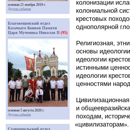
колонизации исла
основан 21 ноября 2019 г.
Другие события
колониальной си
крестовых походо
Благовещенский отдел
однополярной гло
Казачьего Конвоя Памяти
Царя Мученика Николая II
(95)
Религиозная, этн
основы идеологии
идеологии кресто
истинными ценнос
идеологии крест
ценностями народ
Цивилизационная 
и общеевразийска
основан 5 августа 2020 г.
Другие события
походам, историч
«цивилизаторам
».
Ставропольский отдел