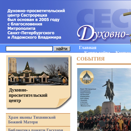
Главная
Карта сайта
Конта
СОБЫТИЯ
Духовно-
просветительский
центр
Храм иконы Тихвинской
Божией Матери
Библиотека памяти Государя