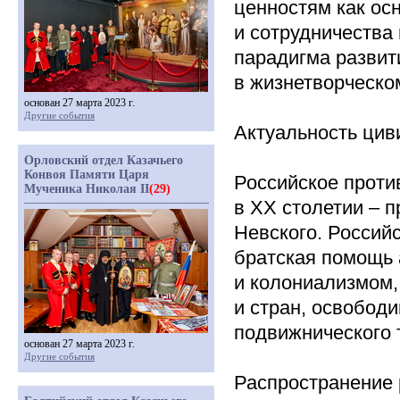
ценностям как ос
и сотрудничества
парадигма развит
в жизнетворческо
основан 27 марта 2023 г.
Другие события
Актуальность цив
Орловский отдел Казачьего
Конвоя Памяти Царя
Российское проти
Мученика Николая II
(29)
в
XX
столетии – 
Невского. Россий
братская помощь 
и колониализмом,
и стран, освобод
подвижнического 
основан 27 марта 2023 г.
Другие события
Распространение 