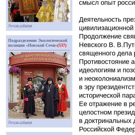
смысл опыт росси
Деятельность пре
Другие события
цивилизационной 
Продолжение свя
Подразделение Экологической
Невского В. В.Пу
полиции «Невской Сечи»
(537)
священного дела 
Противостояние а
идеологиям и поз
и неоколониализм
в эру президентс
исторической пар
Ее отражение в р
целостном презид
в доктринальных 
Другие события
Российской Феде