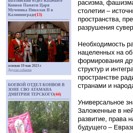
Балтийский отдел Казачьего
расизма, фашизма
Конвоя Памяти Царя
столетии – источ
Мученика Николая II в
Калининграде
(13)
пространства, пр
разрушения сувер
Необходимость ра
нацеленных на об
формирования дру
основан 19 мая 2023 г.
структур и интег
Другие события
пространстве рад
странами и народ
БОЕВОЙ ОТДЕЛ КОНВОЯ В
ЗОНЕ СВО АТАМАНА
ДМИТРИЯ ТЕРСКОГО
(44)
Универсальное зн
Заложенные в ней
развитие, права 
будущего – Евраз