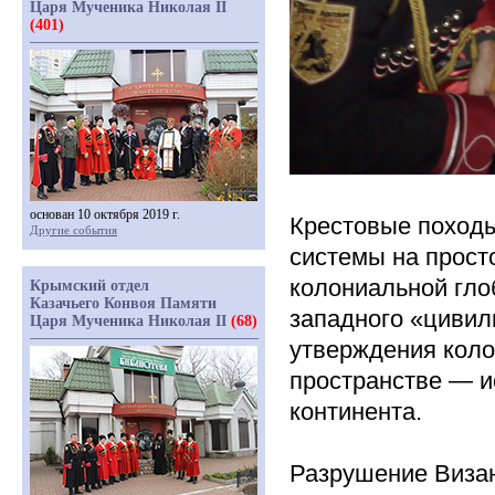
Царя Мученика Николая II
(401)
основан 10 октября 2019 г.
Крестовые походы
Другие события
системы на прост
колониальной гло
Крымский отдел
Казачьего Конвоя Памяти
западного
«цивил
Царя Мученика Николая II
(68)
утверждения коло
пространстве — и
континента.
Разрушение Визан