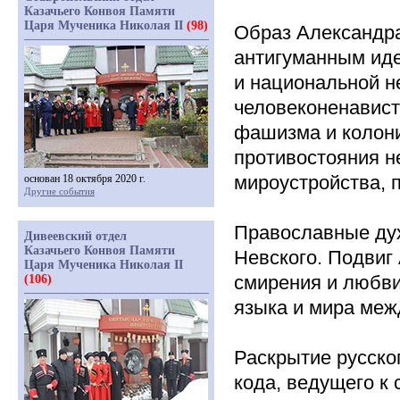
Казачьего Конвоя Памяти
Царя Мученика Николая II
(98)
Образ Александра
антигуманным иде
и национальной н
человеконенавист
фашизма и колони
противостояния 
мироустройства, 
основан 18 октября 2020 г.
Другие события
Православные ду
Дивеевский отдел
Казачьего Конвоя Памяти
Невского. Подвиг
Царя Мученика Николая II
смирения и любви
(106)
языка и мира меж
Раскрытие русско
кода, ведущего к