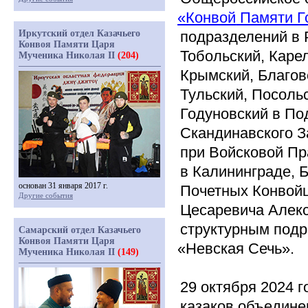
«Конвой
Памяти Го
Иркутский отдел Казачьего
подразделений в 
Конвоя Памяти Царя
Тобольский, Карел
Мученика Николая II
(204)
Крымский, Благов
Тульский, Посоль
Годуновский в По
Скандинавского З
при Войсковой Пр
в Калининграде, 
основан 31 января 2017 г.
Почетных Конвойц
Другие события
Цесаревича Алекс
структурным под
Самарский отдел Казачьего
Конвоя Памяти Царя
«Невская
Сечь».
Мученика Николая II
(149)
29 октября 2024 г
казаков объедин