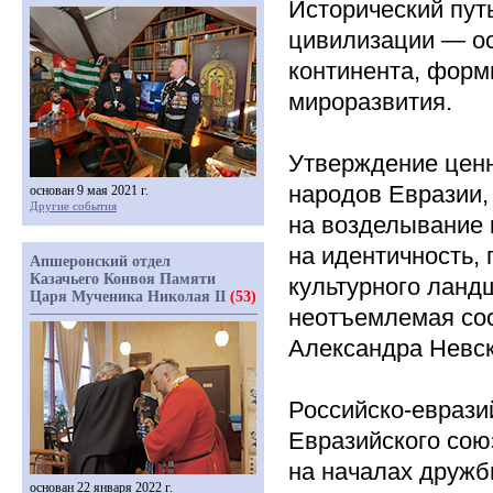
Исторический пут
цивилизации — ос
континента, форм
мироразвития.
Утверждение ценн
народов Евразии, 
основан 9 мая 2021 г.
Другие события
на возделывание 
на идентичность,
Апшеронский отдел
Казачьего Конвоя Памяти
культурного ланд
Царя Мученика Николая II
(53)
неотъемлемая со
Александра Невск
Российско-еврази
Евразийского сою
на началах дружб
основан 22 января 2022 г.