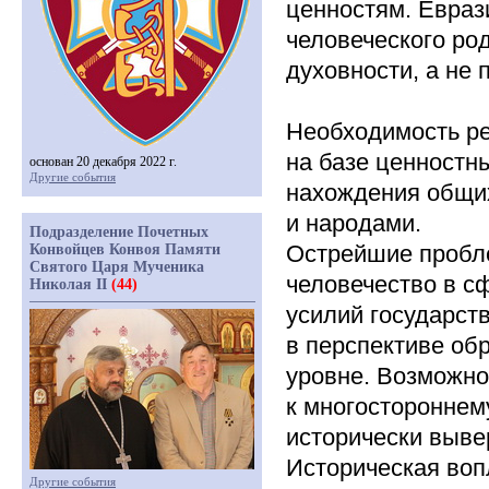
ценностям. Евраз
человеческого ро
духовности, а не
Необходимость р
на базе ценностн
основан 20 декабря 2022 г.
Другие события
нахождения общи
и народами.
Подразделение Почетных
Острейшие пробле
Конвойцев Конвоя Памяти
Святого Царя Мученика
человечество в с
Николая II
(44)
усилий государст
в перспективе об
уровне. Возможно
к многостороннем
исторически выве
Историческая воп
Другие события