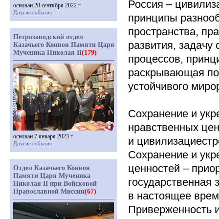
Россия – цивилиз
основан 28 сентября 2022 г.
Другие события
принципы разнооб
пространства, пр
Петрозаводский отдел
развития, задачу
Казачьего Конвоя Памяти Царя
Мученика Николая II
(179)
процессов, принц
раскрывающая пот
устойчивого миро
Сохранение и укр
нравственных цен
основан 7 января 2023 г.
и цивилизациестр
Другие события
Сохранение и укр
ценностей – прио
Отдел Казачьего Конвоя
Памяти Царя Мученика
государственная 
Николая II при Войсковой
Православной Миссии
(67)
в настоящее врем
Приверженность 