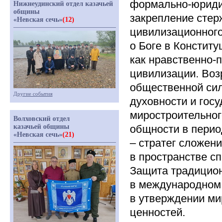
формально-юридич
Нижнеудинский отдел казачьей
общины
закрепление стер
«Невская сечь»
(12)
цивилизационног
о Боге в Констит
как нравственно-
цивилизации. Воз
общественной си
Другие события
духовности и гос
миростроительног
Волховский отдел
казачьей общины
общности в перио
«Невская сечь»
(21)
– стратег сложен
в пространстве с
Защита традицио
в международном 
в утверждении м
ценностей.