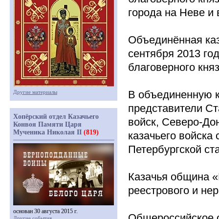
города на Неве и 
Объединённая ка
сентября 2013 го
благоверного кня
В объединенную 
Другие материалы
представители Ста
Хопёрский отдел Казачьего
войск, Северо-Дон
Конвоя Памяти Царя
Мученика Николая II
(819)
казачьего войска
Петербургской ст
Казачья община
«
реестрового и нер
основан 30 августа 2015 г.
Общероссийское 
Другие события