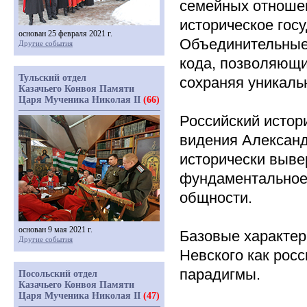
семейных отношен
историческое гос
основан 25 февраля 2021 г.
Объединительные,
Другие события
кода, позволяющи
Тульский отдел
сохраняя уникаль
Казачьего Конвоя Памяти
Царя Мученика Николая II
(66)
Российский истор
видения Александ
исторически выве
фундаментальное
общности.
основан 9 мая 2021 г.
Базовые характер
Другие события
Невского как рос
парадигмы.
Посольский отдел
Казачьего Конвоя Памяти
Царя Мученика Николая II
(47)